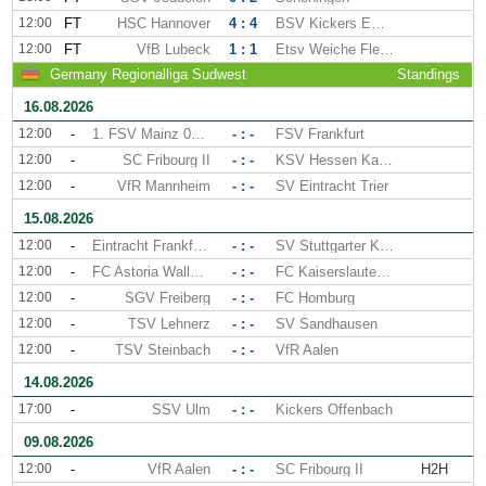
12:00
FT
HSC Hannover
4 : 4
BSV Kickers Emden
12:00
FT
VfB Lubeck
1 : 1
Etsv Weiche Flensburg
Germany Regionalliga Sudwest
Standings
16.08.2026
12:00
-
1. FSV Mainz 05 II
- : -
FSV Frankfurt
12:00
-
SC Fribourg II
- : -
KSV Hessen Kassel
12:00
-
VfR Mannheim
- : -
SV Eintracht Trier
15.08.2026
12:00
-
Eintracht Frankfurt II
- : -
SV Stuttgarter Kickers
12:00
-
FC Astoria Walldorf
- : -
FC Kaiserslautern II
12:00
-
SGV Freiberg
- : -
FC Homburg
12:00
-
TSV Lehnerz
- : -
SV Sandhausen
12:00
-
TSV Steinbach
- : -
VfR Aalen
14.08.2026
17:00
-
SSV Ulm
- : -
Kickers Offenbach
09.08.2026
12:00
-
VfR Aalen
- : -
SC Fribourg II
H2H