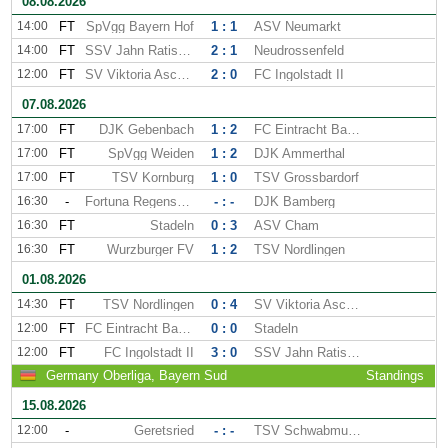
08.08.2026
14:00
FT
SpVgg Bayern Hof
1 : 1
ASV Neumarkt
14:00
FT
SSV Jahn Ratisbonne II
2 : 1
Neudrossenfeld
12:00
FT
SV Viktoria Aschaffenburg
2 : 0
FC Ingolstadt II
07.08.2026
17:00
FT
DJK Gebenbach
1 : 2
FC Eintracht Bamberg
17:00
FT
SpVgg Weiden
1 : 2
DJK Ammerthal
17:00
FT
TSV Kornburg
1 : 0
TSV Grossbardorf
16:30
-
Fortuna Regensburg
- : -
DJK Bamberg
16:30
FT
Stadeln
0 : 3
ASV Cham
16:30
FT
Wurzburger FV
1 : 2
TSV Nordlingen
01.08.2026
14:30
FT
TSV Nordlingen
0 : 4
SV Viktoria Aschaffenburg
12:00
FT
FC Eintracht Bamberg
0 : 0
Stadeln
12:00
FT
FC Ingolstadt II
3 : 0
SSV Jahn Ratisbonne II
Germany Oberliga, Bayern Sud
Standings
15.08.2026
12:00
-
Geretsried
- : -
TSV Schwabmunchen