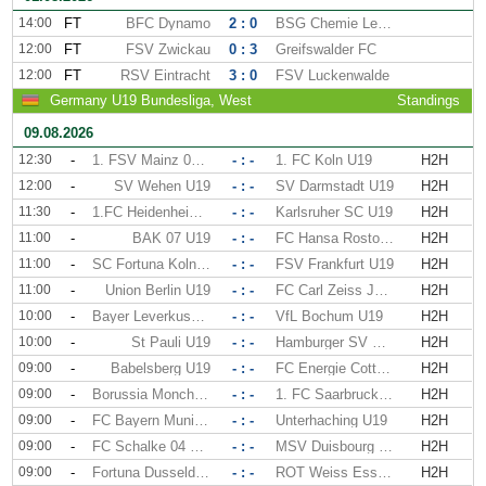
14:00
FT
BFC Dynamo
2 : 0
BSG Chemie Leipzig
12:00
FT
FSV Zwickau
0 : 3
Greifswalder FC
12:00
FT
RSV Eintracht
3 : 0
FSV Luckenwalde
Germany U19 Bundesliga, West
Standings
09.08.2026
12:30
-
1. FSV Mainz 05 U19
- : -
1. FC Koln U19
H2H
12:00
-
SV Wehen U19
- : -
SV Darmstadt U19
H2H
11:30
-
1.FC Heidenheim U19
- : -
Karlsruher SC U19
H2H
11:00
-
BAK 07 U19
- : -
FC Hansa Rostock U19
H2H
11:00
-
SC Fortuna Koln U19
- : -
FSV Frankfurt U19
H2H
11:00
-
Union Berlin U19
- : -
FC Carl Zeiss Jena U19
H2H
10:00
-
Bayer Leverkusen U19
- : -
VfL Bochum U19
H2H
10:00
-
St Pauli U19
- : -
Hamburger SV U19
H2H
09:00
-
Babelsberg U19
- : -
FC Energie Cottbus U19
H2H
09:00
-
Borussia Monchengladbach U19
- : -
1. FC Saarbrucken U19
H2H
09:00
-
FC Bayern Munich U19
- : -
Unterhaching U19
H2H
09:00
-
FC Schalke 04 U19
- : -
MSV Duisbourg U19
H2H
09:00
-
Fortuna Dusseldorf U19
- : -
ROT Weiss Essen U19
H2H