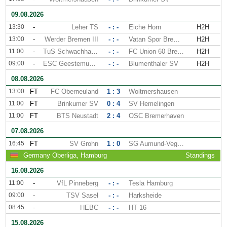
09.08.2026
13:30
-
Leher TS
- : -
Eiche Horn
H2H
13:00
-
Werder Bremen III
- : -
Vatan Spor Bremen
H2H
11:00
-
TuS Schwachhausen
- : -
FC Union 60 Bremen
H2H
09:00
-
ESC Geestemunde
- : -
Blumenthaler SV
H2H
08.08.2026
13:00
FT
FC Oberneuland
1 : 3
Woltmershausen
11:00
FT
Brinkumer SV
0 : 4
SV Hemelingen
11:00
FT
BTS Neustadt
2 : 4
OSC Bremerhaven
07.08.2026
16:45
FT
SV Grohn
1 : 0
SG Aumund-Vegesack
Germany Oberliga, Hamburg
Standings
16.08.2026
11:00
-
VfL Pinneberg
- : -
Tesla Hamburg
09:00
-
TSV Sasel
- : -
Harksheide
08:45
-
HEBC
- : -
HT 16
15.08.2026