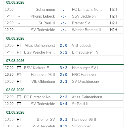
09.08.2026
13:00
-
Schoningen
- : -
FC Eintracht Norderstedt
H2H
12:00
-
Phonix Lubeck
- : -
SSV Jeddeloh
H2H
12:00
-
St Pauli II
- : -
Bremer SV
H2H
12:00
-
SV Todesfelde
- : -
Werder Bremen II
H2H
08.08.2026
13:00
FT
Atlas Delmenhorst
2 : 0
VfB Lubeck
12:00
FT
Etsv Weiche Flensburg
5 : 2
Eimsbutteler TV
07.08.2026
17:00
FT
BSV Kickers Emden
3 : 2
Hamburger SV II
16:30
FT
Hannover 96 II
2 : 0
HSC Hannover
16:30
FT
Vfb Oldenburg
3 : 1
SV Drochtersen/Assel
02.08.2026
12:00
FT
FC Eintracht Norderstedt
2 : 2
Atlas Delmenhorst
12:00
FT
SV Todesfelde
6 : 4
St Pauli II
01.08.2026
13:30
FT
Bremer SV
0 : 3
Hannover 96 II
13:00
FT
SSV Jeddeloh
0 : 2
Schoningen