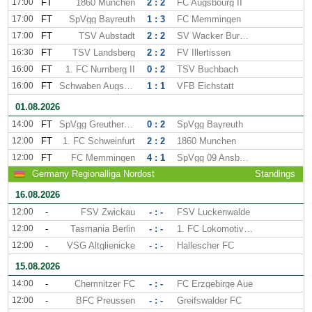
17:00
FT
1860 Munchen
2 : 2
FC Augsbourg II
17:00
FT
SpVgg Bayreuth
1 : 3
FC Memmingen
17:00
FT
TSV Aubstadt
2 : 2
SV Wacker Burghausen
16:30
FT
TSV Landsberg
2 : 2
FV Illertissen
16:00
FT
1. FC Nurnberg II
0 : 2
TSV Buchbach
16:00
FT
Schwaben Augsburg
1 : 1
VFB Eichstatt
01.08.2026
14:00
FT
SpVgg Greuther Furth II
0 : 2
SpVgg Bayreuth
12:00
FT
1. FC Schweinfurt
2 : 2
1860 Munchen
12:00
FT
FC Memmingen
4 : 1
SpVgg 09 Ansbach
Germany Regionalliga Nordost
Standings
16.08.2026
12:00
-
FSV Zwickau
- : -
FSV Luckenwalde
12:00
-
Tasmania Berlin
- : -
1. FC Lokomotive Leipzig
12:00
-
VSG Altglienicke
- : -
Hallescher FC
15.08.2026
14:00
-
Chemnitzer FC
- : -
FC Erzgebirge Aue
12:00
-
BFC Preussen
- : -
Greifswalder FC