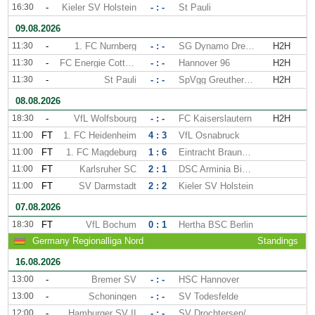
16:30
-
Kieler SV Holstein
- : -
St Pauli
09.08.2026
11:30
-
1. FC Nurnberg
- : -
SG Dynamo Dresden
H2H
11:30
-
FC Energie Cottbus
- : -
Hannover 96
H2H
11:30
-
St Pauli
- : -
SpVgg Greuther Furth
H2H
08.08.2026
18:30
-
VfL Wolfsbourg
- : -
FC Kaiserslautern
H2H
11:00
FT
1. FC Heidenheim
4 : 3
VfL Osnabruck
11:00
FT
1. FC Magdeburg
1 : 6
Eintracht Braunschweig
11:00
FT
Karlsruher SC
2 : 1
DSC Arminia Bielefeld
11:00
FT
SV Darmstadt
2 : 2
Kieler SV Holstein
07.08.2026
18:30
FT
VfL Bochum
0 : 1
Hertha BSC Berlin
Germany Regionalliga Nord
Standings
16.08.2026
13:00
-
Bremer SV
- : -
HSC Hannover
13:00
-
Schoningen
- : -
SV Todesfelde
12:00
-
Hamburger SV II
- : -
SV Drochtersen/Assel