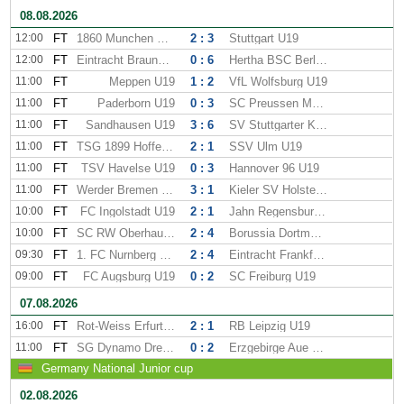
08.08.2026
12:00
FT
1860 Munchen U19
2 : 3
Stuttgart U19
12:00
FT
Eintracht Braunschweig U19
0 : 6
Hertha BSC Berlin U19
11:00
FT
Meppen U19
1 : 2
VfL Wolfsburg U19
11:00
FT
Paderborn U19
0 : 3
SC Preussen Munster U19
11:00
FT
Sandhausen U19
3 : 6
SV Stuttgarter Kickers U19
11:00
FT
TSG 1899 Hoffenheim U19
2 : 1
SSV Ulm U19
11:00
FT
TSV Havelse U19
0 : 3
Hannover 96 U19
11:00
FT
Werder Bremen U19
3 : 1
Kieler SV Holstein U19
10:00
FT
FC Ingolstadt U19
2 : 1
Jahn Regensburg U19
10:00
FT
SC RW Oberhausen U19
2 : 4
Borussia Dortmund U19
09:30
FT
1. FC Nurnberg U19
2 : 4
Eintracht Frankfurt U19
09:00
FT
FC Augsburg U19
0 : 2
SC Freiburg U19
07.08.2026
16:00
FT
Rot-Weiss Erfurt U19
2 : 1
RB Leipzig U19
11:00
FT
SG Dynamo Dresden U19
0 : 2
Erzgebirge Aue U-19
Germany National Junior cup
02.08.2026