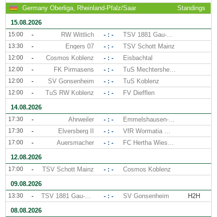
Germany Oberliga, Rheinland-Pfalz/Saar
Standings
15.08.2026
15:00
-
RW Wittlich
- : -
TSV 1881 Gau-Odernheim
13:30
-
Engers 07
- : -
TSV Schott Mainz
12:00
-
Cosmos Koblenz
- : -
Eisbachtal
12:00
-
FK Pirmasens
- : -
TuS Mechtersheim
12:00
-
SV Gonsenheim
- : -
TuS Koblenz
12:00
-
TuS RW Koblenz
- : -
FV Diefflen
14.08.2026
17:30
-
Ahrweiler
- : -
Emmelshausen-Karbach
17:30
-
Elversberg II
- : -
VfR Wormatia Worms
17:00
-
Auersmacher
- : -
FC Hertha Wiesbach
12.08.2026
17:00
-
TSV Schott Mainz
- : -
Cosmos Koblenz
09.08.2026
13:30
-
TSV 1881 Gau-Odernheim
- : -
SV Gonsenheim
H2H
08.08.2026