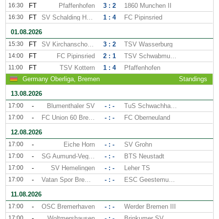
16:30
FT
Pfaffenhofen
3 : 2
1860 Munchen II
16:30
FT
SV Schalding Heining
1 : 4
FC Pipinsried
01.08.2026
15:30
FT
SV Kirchanschoring
3 : 2
TSV Wasserburg
14:00
FT
FC Pipinsried
2 : 1
TSV Schwabmunchen
11:00
FT
TSV Kottern
1 : 4
Pfaffenhofen
Germany Oberliga, Bremen
Standings
13.08.2026
17:00
-
Blumenthaler SV
- : -
TuS Schwachhausen
17:00
-
FC Union 60 Bremen
- : -
FC Oberneuland
12.08.2026
17:00
-
Eiche Horn
- : -
SV Grohn
17:00
-
SG Aumund-Vegesack
- : -
BTS Neustadt
17:00
-
SV Hemelingen
- : -
Leher TS
17:00
-
Vatan Spor Bremen
- : -
ESC Geestemunde
11.08.2026
17:00
-
OSC Bremerhaven
- : -
Werder Bremen III
17:00
-
Woltmershausen
- : -
Brinkumer SV