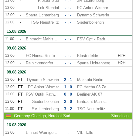
12:00
-
Klosterfelde
- : -
SV Lichtenberg
12:00
-
Lok Stendal
- : -
FC Anker Wismar
12:00
-
Sparta Lichtenberg
- : -
Dynamo Schwerin
12:00
-
TSG Neustrelitz
- : -
Siedenbollentin
15.08.2026
11:00
-
Eintracht Mahlsdorf
- : -
FSV Optik Rathenow
09.08.2026
12:00
-
FC Hansa Rostock II
- : -
Klosterfelde
H2H
12:00
-
Reinickendorfer Fuchse
- : -
Sparta Lichtenberg
H2H
08.08.2026
12:00
FT
Dynamo Schwerin
2 : 1
Makkabi Berlin
12:00
FT
FC Anker Wismar
1 : 0
FC Hertha 03 Zehlendorf
12:00
FT
FSV Optik Rathenow
0 : 0
Berliner AK 07
12:00
FT
Siedenbollentin
2 : 0
Eintracht Mahlsdorf
11:00
FT
SV Lichtenberg
3 : 2
TSG Neustrelitz
Germany Oberliga, Nordost-Sud
Standings
16.08.2026
12:00
-
Einheit Wernigerode
- : -
VfL Halle