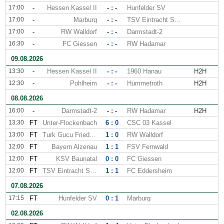
17:00
-
Hessen Kassel II
- : -
Hunfelder SV
17:00
-
Marburg
- : -
TSV Eintracht Stadtallendorf
17:00
-
RW Walldorf
- : -
Darmstadt-2
16:30
-
FC Giessen
- : -
RW Hadamar
09.08.2026
13:30
-
Hessen Kassel II
- : -
1960 Hanau
H2H
12:30
-
Pohlheim
- : -
Hummetroth
H2H
08.08.2026
16:00
-
Darmstadt-2
- : -
RW Hadamar
H2H
13:30
FT
Unter-Flockenbach
6 : 0
CSC 03 Kassel
13:00
FT
Turk Gucu Friedberg
1 : 0
RW Walldorf
12:00
FT
Bayern Alzenau
1 : 1
FSV Fernwald
12:00
FT
KSV Baunatal
0 : 0
FC Giessen
12:00
FT
TSV Eintracht Stadtallendorf
1 : 1
FC Eddersheim
07.08.2026
17:15
FT
Hunfelder SV
0 : 1
Marburg
02.08.2026