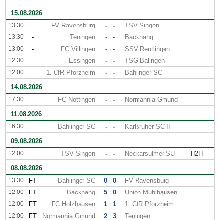
15.08.2026
13:30
-
FV Ravensburg
- : -
TSV Singen
13:30
-
Teningen
- : -
Backnang
13:00
-
FC Villingen
- : -
SSV Reutlingen
12:30
-
Essingen
- : -
TSG Balingen
12:00
-
1. CfR Pforzheim
- : -
Bahlinger SC
14.08.2026
17:30
-
FC Nottingen
- : -
Normannia Gmund
11.08.2026
16:30
-
Bahlinger SC
- : -
Karlsruher SC II
09.08.2026
12:00
-
TSV Singen
- : -
Neckarsulmer SU
H2H
08.08.2026
13:30
FT
Bahlinger SC
0 : 0
FV Ravensburg
12:00
FT
Backnang
5 : 0
Union Muhlhausen
12:00
FT
FC Holzhausen
1 : 1
1. CfR Pforzheim
12:00
FT
Normannia Gmund
2 : 3
Teningen