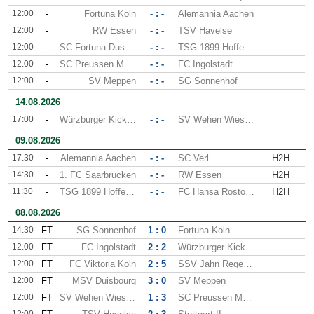
12:00
-
Fortuna Koln
- : -
Alemannia Aachen
12:00
-
RW Essen
- : -
TSV Havelse
12:00
-
SC Fortuna Dusseldorf
- : -
TSG 1899 Hoffenheim II
12:00
-
SC Preussen Munster
- : -
FC Ingolstadt
12:00
-
SV Meppen
- : -
SG Sonnenhof
14.08.2026
17:00
-
Würzburger Kickers
- : -
SV Wehen Wiesbaden
09.08.2026
17:30
-
Alemannia Aachen
- : -
SC Verl
H2H
14:30
-
1. FC Saarbrucken
- : -
RW Essen
H2H
11:30
-
TSG 1899 Hoffenheim II
- : -
FC Hansa Rostock
H2H
08.08.2026
14:30
FT
SG Sonnenhof
1 : 0
Fortuna Koln
12:00
FT
FC Ingolstadt
2 : 2
Würzburger Kickers
12:00
FT
FC Viktoria Koln
2 : 5
SSV Jahn Regensburg
12:00
FT
MSV Duisbourg
3 : 0
SV Meppen
12:00
FT
SV Wehen Wiesbaden
1 : 3
SC Preussen Munster