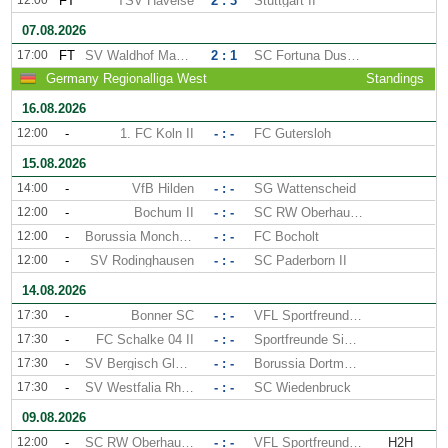
12:00
FT
TSV Havelse
2 : 3
Stuttgart II
07.08.2026
17:00
FT
SV Waldhof Mannheim
2 : 1
SC Fortuna Dusseldorf
Germany Regionalliga West
Standings
16.08.2026
12:00
-
1. FC Koln II
- : -
FC Gutersloh
15.08.2026
14:00
-
VfB Hilden
- : -
SG Wattenscheid
12:00
-
Bochum II
- : -
SC RW Oberhausen
12:00
-
Borussia Monchengladbach II
- : -
FC Bocholt
12:00
-
SV Rodinghausen
- : -
SC Paderborn II
14.08.2026
17:30
-
Bonner SC
- : -
VFL Sportfreunde Lotte
17:30
-
FC Schalke 04 II
- : -
Sportfreunde Siegen
17:30
-
SV Bergisch Gladbach
- : -
Borussia Dortmund II
17:30
-
SV Westfalia Rhynern
- : -
SC Wiedenbruck
09.08.2026
12:00
-
SC RW Oberhausen
- : -
VFL Sportfreunde Lotte
H2H