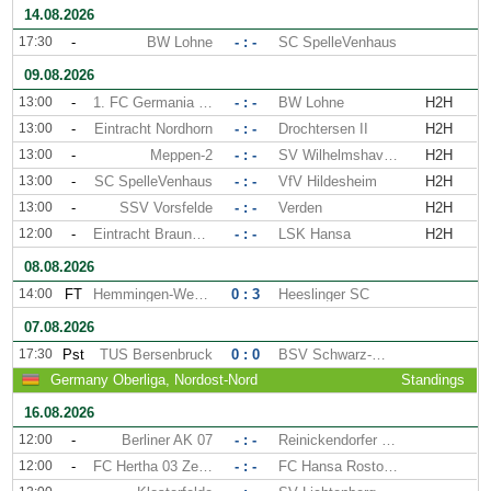
14.08.2026
17:30
-
BW Lohne
- : -
SC SpelleVenhaus
09.08.2026
13:00
-
1. FC Germania Egestorf
- : -
BW Lohne
H2H
13:00
-
Eintracht Nordhorn
- : -
Drochtersen II
H2H
13:00
-
Meppen-2
- : -
SV Wilhelmshaven
H2H
13:00
-
SC SpelleVenhaus
- : -
VfV Hildesheim
H2H
13:00
-
SSV Vorsfelde
- : -
Verden
H2H
12:00
-
Eintracht Braunschweig II
- : -
LSK Hansa
H2H
08.08.2026
14:00
FT
Hemmingen-Westerfeld
0 : 3
Heeslinger SC
07.08.2026
17:30
Pst
TUS Bersenbruck
0 : 0
BSV Schwarz-Weiss Rehden
Germany Oberliga, Nordost-Nord
Standings
16.08.2026
12:00
-
Berliner AK 07
- : -
Reinickendorfer Fuchse
12:00
-
FC Hertha 03 Zehlendorf
- : -
FC Hansa Rostock II