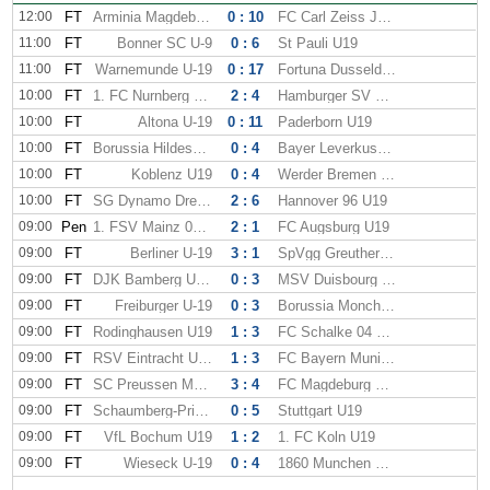
12:00
FT
Arminia Magdeburg U-19
0 : 10
FC Carl Zeiss Jena U19
11:00
FT
Bonner SC U-9
0 : 6
St Pauli U19
11:00
FT
Warnemunde U-19
0 : 17
Fortuna Dusseldorf U19
10:00
FT
1. FC Nurnberg U19
2 : 4
Hamburger SV U19
10:00
FT
Altona U-19
0 : 11
Paderborn U19
10:00
FT
Borussia Hildesheim U-19
0 : 4
Bayer Leverkusen U19
10:00
FT
Koblenz U19
0 : 4
Werder Bremen U19
10:00
FT
SG Dynamo Dresden U19
2 : 6
Hannover 96 U19
09:00
Pen
1. FSV Mainz 05 U19
2 : 1
FC Augsburg U19
09:00
FT
Berliner U-19
3 : 1
SpVgg Greuther Furth U19
09:00
FT
DJK Bamberg U-19
0 : 3
MSV Duisbourg U19
09:00
FT
Freiburger U-19
0 : 3
Borussia Monchengladbach U19
09:00
FT
Rodinghausen U19
1 : 3
FC Schalke 04 U19
09:00
FT
RSV Eintracht U-19
1 : 3
FC Bayern Munich U19
09:00
FT
SC Preussen Munster U19
3 : 4
FC Magdeburg U19
09:00
FT
Schaumberg-Prims U19
0 : 5
Stuttgart U19
09:00
FT
VfL Bochum U19
1 : 2
1. FC Koln U19
09:00
FT
Wieseck U-19
0 : 4
1860 Munchen U19