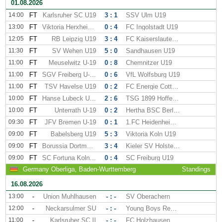
01.08.2026
14:00
FT
Karlsruher SC U19
3 : 1
SSV Ulm U19
13:00
FT
Viktoria Herxheim U-19
0 : 4
FC Ingolstadt U19
12:05
FT
RB Leipzig U19
3 : 4
FC Kaiserslautern U19
11:30
FT
SV Wehen U19
5 : 0
Sandhausen U19
11:00
FT
Meuselwitz U-19
0 : 8
Chemnitzer U19
11:00
FT
SGV Freiberg U-19
0 : 6
VfL Wolfsburg U19
11:00
FT
TSV Havelse U19
0 : 2
FC Energie Cottbus U19
10:00
FT
Hanse Lubeck U-19
2 : 6
TSG 1899 Hoffenheim U19
10:00
FT
Unterrath U-19
0 : 2
Hertha BSC Berlin U19
09:30
FT
JFV Bremen U-19
0 : 1
1.FC Heidenheim U19
09:00
FT
Babelsberg U19
5 : 3
Viktoria Koln U19
09:00
FT
Borussia Dortmund U19
3 : 4
Kieler SV Holstein U19
09:00
FT
SC Fortuna Koln U19
0 : 4
SC Freiburg U19
Germany Oberliga, Baden-Wurttemberg
Standings
16.08.2026
13:00
-
Union Muhlhausen
- : -
SV Oberachern
12:00
-
Neckarsulmer SU
- : -
Young Boys Reutlingen
11:00
-
Karlsruher SC II
- : -
FC Holzhausen