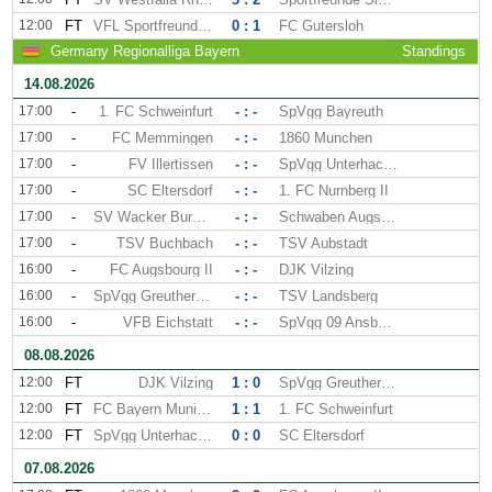
12:00
FT
VFL Sportfreunde Lotte
0 : 1
FC Gutersloh
Germany Regionalliga Bayern
Standings
14.08.2026
17:00
-
1. FC Schweinfurt
- : -
SpVgg Bayreuth
17:00
-
FC Memmingen
- : -
1860 Munchen
17:00
-
FV Illertissen
- : -
SpVgg Unterhaching
17:00
-
SC Eltersdorf
- : -
1. FC Nurnberg II
17:00
-
SV Wacker Burghausen
- : -
Schwaben Augsburg
17:00
-
TSV Buchbach
- : -
TSV Aubstadt
16:00
-
FC Augsbourg II
- : -
DJK Vilzing
16:00
-
SpVgg Greuther Furth II
- : -
TSV Landsberg
16:00
-
VFB Eichstatt
- : -
SpVgg 09 Ansbach
08.08.2026
12:00
FT
DJK Vilzing
1 : 0
SpVgg Greuther Furth II
12:00
FT
FC Bayern Munich II
1 : 1
1. FC Schweinfurt
12:00
FT
SpVgg Unterhaching
0 : 0
SC Eltersdorf
07.08.2026