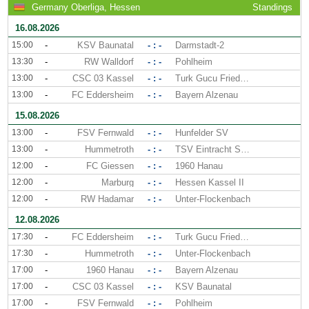
Germany Oberliga, Hessen
Standings
16.08.2026
15:00
-
KSV Baunatal
- : -
Darmstadt-2
13:30
-
RW Walldorf
- : -
Pohlheim
13:00
-
CSC 03 Kassel
- : -
Turk Gucu Friedberg
13:00
-
FC Eddersheim
- : -
Bayern Alzenau
15.08.2026
13:00
-
FSV Fernwald
- : -
Hunfelder SV
13:00
-
Hummetroth
- : -
TSV Eintracht Stadtallendorf
12:00
-
FC Giessen
- : -
1960 Hanau
12:00
-
Marburg
- : -
Hessen Kassel II
12:00
-
RW Hadamar
- : -
Unter-Flockenbach
12.08.2026
17:30
-
FC Eddersheim
- : -
Turk Gucu Friedberg
17:30
-
Hummetroth
- : -
Unter-Flockenbach
17:00
-
1960 Hanau
- : -
Bayern Alzenau
17:00
-
CSC 03 Kassel
- : -
KSV Baunatal
17:00
-
FSV Fernwald
- : -
Pohlheim