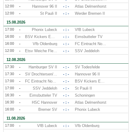
12:00
-
Hannover 96 II
- : -
Atlas Delmenhorst
12:00
-
St Pauli II
- : -
Werder Bremen II
15.08.2026
17:00
-
Phonix Lubeck
- : -
VfB Lubeck
16:00
-
BSV Kickers Emden
- : -
Eimsbutteler TV
16:00
-
Vfb Oldenburg
- : -
FC Eintracht Norderstedt
12:00
-
Etsv Weiche Flensburg
- : -
SSV Jeddeloh
12.08.2026
17:30
-
Hamburger SV II
- : -
SV Todesfelde
17:30
-
SV Drochtersen/Assel
- : -
Hannover 96 II
17:00
-
FC Eintracht Norderstedt
- : -
BSV Kickers Emden
17:00
-
SSV Jeddeloh
- : -
St Pauli II
16:30
-
Eimsbutteler TV
- : -
Schoningen
16:30
-
HSC Hannover
- : -
Atlas Delmenhorst
16:00
-
Bremer SV
- : -
Phonix Lubeck
11.08.2026
17:00
-
VfB Lubeck
- : -
Vfb Oldenburg