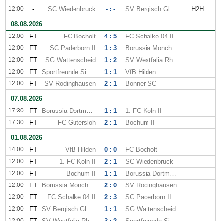
12:00
-
SC Wiedenbruck
- : -
SV Bergisch Gladbach
H2H
08.08.2026
12:00
FT
FC Bocholt
4 : 5
FC Schalke 04 II
12:00
FT
SC Paderborn II
1 : 3
Borussia Monchengladbach II
12:00
FT
SG Wattenscheid
1 : 2
SV Westfalia Rhynern
12:00
FT
Sportfreunde Siegen
1 : 1
VfB Hilden
12:00
FT
SV Rodinghausen
2 : 1
Bonner SC
07.08.2026
17:30
FT
Borussia Dortmund II
1 : 1
1. FC Koln II
17:30
FT
FC Gutersloh
2 : 1
Bochum II
01.08.2026
14:00
FT
VfB Hilden
0 : 0
FC Bocholt
12:00
FT
1. FC Koln II
2 : 1
SC Wiedenbruck
12:00
FT
Bochum II
1 : 1
Borussia Dortmund II
12:00
FT
Borussia Monchengladbach II
2 : 0
SV Rodinghausen
12:00
FT
FC Schalke 04 II
2 : 3
SC Paderborn II
12:00
FT
SV Bergisch Gladbach
1 : 1
SG Wattenscheid
12:00
FT
SV Westfalia Rhynern
3 : 2
Sportfreunde Siegen