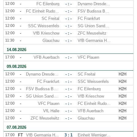
12:00
-
FC Eilenburg
- : -
Dynamo Dresden II
12:00
-
FC Einheit Rudolstadt
- : -
FSV Budissa Bautzen
12:00
-
SC Freital
- : -
FC Frankfurt
12:00
-
SSC Weissenfels
- : -
SG Union Sandersdorf
12:00
-
VfB Krieschow
- : -
ZFC Meuselwitz
11:30
-
Glauchau
- : -
VfB Germania Halberstadt
14.08.2026
17:00
-
VFB Auerbach
- : -
VFC Plauen
09.08.2026
12:00
-
Dynamo Dresden II
- : -
SC Freital
H2H
12:00
-
FC Frankfurt
- : -
SSC Weissenfels
H2H
12:00
-
FSV Budissa Bautzen
- : -
FC Eilenburg
H2H
12:00
-
SG Union Sandersdorf
- : -
VfB Krieschow
H2H
12:00
-
VFC Plauen
- : -
FC Einheit Rudolstadt
H2H
12:00
-
VfL Halle
- : -
VFB Auerbach
H2H
12:00
-
ZFC Meuselwitz
- : -
Glauchau
H2H
07.08.2026
17:00
FT
VfB Germania Halberstadt
3 : 1
Einheit Wernigerode