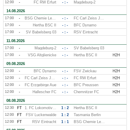
12:00
-
FC RW Erfurt
- : -
Magdeburg-2
14.08.2026
17:00
-
BSG Chemie Leipzig
- : -
FC Carl Zeiss Jena
17:00
-
Hertha BSC II
- : -
BFC Dynamo
17:00
-
SV Babelsberg 03
- : -
RSV Eintracht
11.08.2026
17:00
-
Magdeburg-2
- : -
SV Babelsberg 03
17:00
-
VSG Altglienicke
- : -
Hertha BSC II
H2H
09.08.2026
12:00
-
BFC Dynamo
- : -
FSV Zwickau
H2H
12:00
-
FC Carl Zeiss Jena
- : -
FC RW Erfurt
H2H
12:00
-
FC Erzgebirge Aue
- : -
BFC Preussen
H2H
12:00
-
Hallescher FC
- : -
Chemnitzer FC
H2H
08.08.2026
12:30
FT
1. FC Lokomotive Leipzig
1 : 2
Hertha BSC II
12:00
FT
FSV Luckenwalde
1 : 2
Tasmania Berlin
12:00
FT
RSV Eintracht
1 : 1
BSG Chemie Leipzig