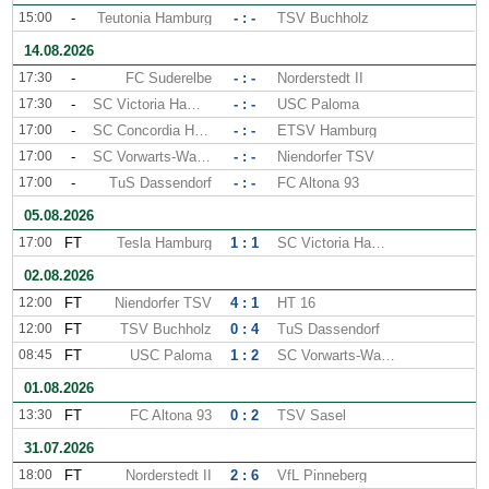
15:00
-
Teutonia Hamburg
- : -
TSV Buchholz
14.08.2026
17:30
-
FC Suderelbe
- : -
Norderstedt II
17:30
-
SC Victoria Hamburg
- : -
USC Paloma
17:00
-
SC Concordia Hambourg
- : -
ETSV Hamburg
17:00
-
SC Vorwarts-Wacker
- : -
Niendorfer TSV
17:00
-
TuS Dassendorf
- : -
FC Altona 93
05.08.2026
17:00
FT
Tesla Hamburg
1 : 1
SC Victoria Hamburg
02.08.2026
12:00
FT
Niendorfer TSV
4 : 1
HT 16
12:00
FT
TSV Buchholz
0 : 4
TuS Dassendorf
08:45
FT
USC Paloma
1 : 2
SC Vorwarts-Wacker
01.08.2026
13:30
FT
FC Altona 93
0 : 2
TSV Sasel
31.07.2026
18:00
FT
Norderstedt II
2 : 6
VfL Pinneberg