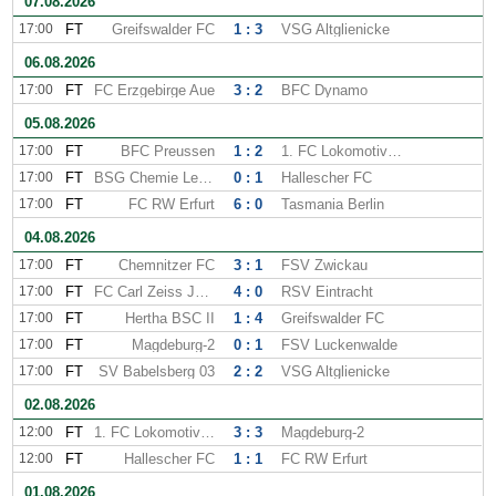
07.08.2026
17:00
FT
Greifswalder FC
1 : 3
VSG Altglienicke
06.08.2026
17:00
FT
FC Erzgebirge Aue
3 : 2
BFC Dynamo
05.08.2026
17:00
FT
BFC Preussen
1 : 2
1. FC Lokomotive Leipzig
17:00
FT
BSG Chemie Leipzig
0 : 1
Hallescher FC
17:00
FT
FC RW Erfurt
6 : 0
Tasmania Berlin
04.08.2026
17:00
FT
Chemnitzer FC
3 : 1
FSV Zwickau
17:00
FT
FC Carl Zeiss Jena
4 : 0
RSV Eintracht
17:00
FT
Hertha BSC II
1 : 4
Greifswalder FC
17:00
FT
Magdeburg-2
0 : 1
FSV Luckenwalde
17:00
FT
SV Babelsberg 03
2 : 2
VSG Altglienicke
02.08.2026
12:00
FT
1. FC Lokomotive Leipzig
3 : 3
Magdeburg-2
12:00
FT
Hallescher FC
1 : 1
FC RW Erfurt
01.08.2026