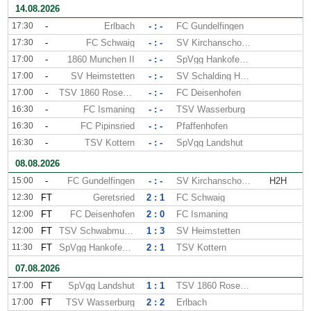
14.08.2026
17:30
-
Erlbach
- : -
FC Gundelfingen
17:30
-
FC Schwaig
- : -
SV Kirchanschoring
17:00
-
1860 Munchen II
- : -
SpVgg Hankofen-Hailing
17:00
-
SV Heimstetten
- : -
SV Schalding Heining
17:00
-
TSV 1860 Rosenheim
- : -
FC Deisenhofen
16:30
-
FC Ismaning
- : -
TSV Wasserburg
16:30
-
FC Pipinsried
- : -
Pfaffenhofen
16:30
-
TSV Kottern
- : -
SpVgg Landshut
08.08.2026
15:00
-
FC Gundelfingen
- : -
SV Kirchanschoring
H2H
12:30
FT
Geretsried
2 : 1
FC Schwaig
12:00
FT
FC Deisenhofen
2 : 0
FC Ismaning
12:00
FT
TSV Schwabmunchen
1 : 3
SV Heimstetten
11:30
FT
SpVgg Hankofen-Hailing
2 : 1
TSV Kottern
07.08.2026
17:00
FT
SpVgg Landshut
1 : 1
TSV 1860 Rosenheim
17:00
FT
TSV Wasserburg
2 : 2
Erlbach