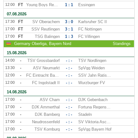
12:00
FT
Young Boys Reutlingen
1 : 1
Essingen
07.08.2026
17:30
FT
SV Oberachern
3 : 0
Karlsruher SC II
17:00
FT
SSV Reutlingen
3 : 1
FC Nottingen
17:00
FT
TSG Balingen
1 : 3
FC Villingen
Germany Oberliga, Bayern Nord
Standings
15.08.2026
14:00
-
TSV Grossbardorf
- : -
TSV Nordlingen
13:30
-
ASV Neumarkt
- : -
SpVgg Weiden
12:00
-
FC Eintracht Bamberg
- : -
SSV Jahn Ratisbonne II
12:00
-
FC Ingolstadt II
- : -
Wurzburger FV
14.08.2026
17:00
-
ASV Cham
- : -
DJK Gebenbach
17:00
-
DJK Ammerthal
- : -
Fortuna Regensburg
17:00
-
DJK Bamberg
- : -
Stadeln
17:00
-
Neudrossenfeld
- : -
SV Viktoria Aschaffenburg
17:00
-
TSV Kornburg
- : -
SpVgg Bayern Hof