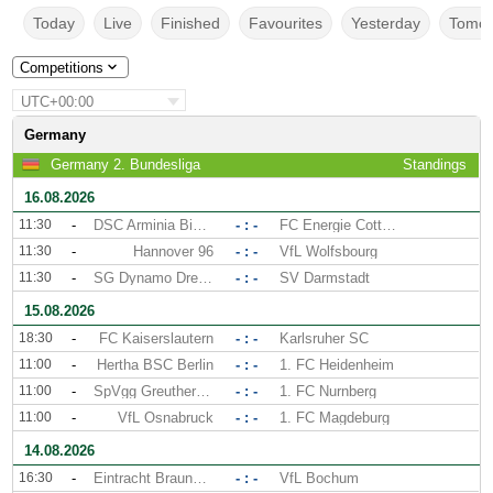
Today
Live
Finished
Favourites
Yesterday
Tomor
Competitions
UTC+00:00
Germany
Germany 2. Bundesliga
Standings
16.08.2026
11:30
-
DSC Arminia Bielefeld
- : -
FC Energie Cottbus
11:30
-
Hannover 96
- : -
VfL Wolfsbourg
11:30
-
SG Dynamo Dresden
- : -
SV Darmstadt
15.08.2026
18:30
-
FC Kaiserslautern
- : -
Karlsruher SC
11:00
-
Hertha BSC Berlin
- : -
1. FC Heidenheim
11:00
-
SpVgg Greuther Furth
- : -
1. FC Nurnberg
11:00
-
VfL Osnabruck
- : -
1. FC Magdeburg
14.08.2026
16:30
-
Eintracht Braunschweig
- : -
VfL Bochum