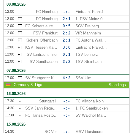
08.08.2026
12:00
-
FC Homburg
- : -
Eintracht Frankfurt II
12:00
FT
FC Homburg
2 : 1
1. FSV Mainz 05 II
12:00
FT
FC Kaiserslautern II
0 : 5
SGV Freiberg
12:00
FT
FSV Frankfurt
2 : 2
VfR Mannheim
12:00
FT
Kickers Offenbach
2 : 1
FC Astoria Walldorf
12:00
FT
KSV Hessen Kassel
3 : 0
Eintracht Frankfurt II
12:00
FT
SV Eintracht Trier
0 : 1
TSV Lehnerz
12:00
FT
SV Sandhausen
2 : 2
TSV Steinbach
07.08.2026
17:00
FT
SV Stuttgarter Kickers
4 : 2
SSV Ulm
Germany 3. Liga
Standings
16.08.2026
17:30
-
Stuttgart II
- : -
FC Viktoria Koln
14:30
-
SSV Jahn Regensburg
- : -
1. FC Saarbrucken
11:30
-
FC Hansa Rostock
- : -
SV Waldhof Mannheim
15.08.2026
14:30
-
SC Verl
- : -
MSV Duisbourg