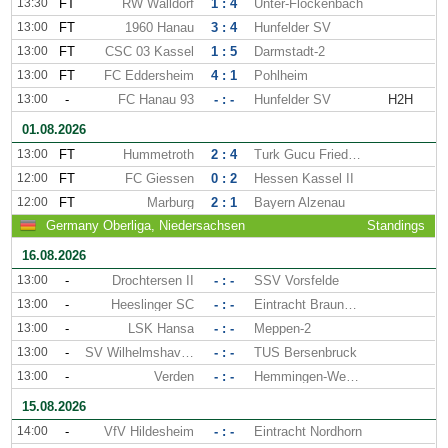
13:30
FT
RW Walldorf
1 : 4
Unter-Flockenbach
13:00
FT
1960 Hanau
3 : 4
Hunfelder SV
13:00
FT
CSC 03 Kassel
1 : 5
Darmstadt-2
13:00
FT
FC Eddersheim
4 : 1
Pohlheim
13:00
-
FC Hanau 93
- : -
Hunfelder SV
H2H
01.08.2026
13:00
FT
Hummetroth
2 : 4
Turk Gucu Friedberg
12:00
FT
FC Giessen
0 : 2
Hessen Kassel II
12:00
FT
Marburg
2 : 1
Bayern Alzenau
Germany Oberliga, Niedersachsen
Standings
16.08.2026
13:00
-
Drochtersen II
- : -
SSV Vorsfelde
13:00
-
Heeslinger SC
- : -
Eintracht Braunschweig II
13:00
-
LSK Hansa
- : -
Meppen-2
13:00
-
SV Wilhelmshaven
- : -
TUS Bersenbruck
13:00
-
Verden
- : -
Hemmingen-Westerfeld
15.08.2026
14:00
-
VfV Hildesheim
- : -
Eintracht Nordhorn