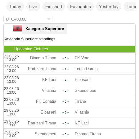
Today
Live
Finished
Favourites
Yesterday
Tomor
UTC+00:00
Kategoria Superiore
Kategoria Superiore standings
Upcoming Fixtures
22.08.26
Dinamo Tirana
- : -
FK Vora
13:00
22.08.26
Partizani Tirana
- : -
Teuta Durres
13:00
22.08.26
KF Laci
- : -
Elbasani
13:00
22.08.26
Vllaznia
- : -
Skenderbeu
13:00
22.08.26
FK Egnatia
- : -
Tirana
13:00
29.08.26
Elbasani
- : -
Vllaznia
13:00
29.08.26
Partizani Tirana
- : -
KF Laci
13:00
29.08.26
Skenderbeu
- : -
Dinamo Tirana
13:00