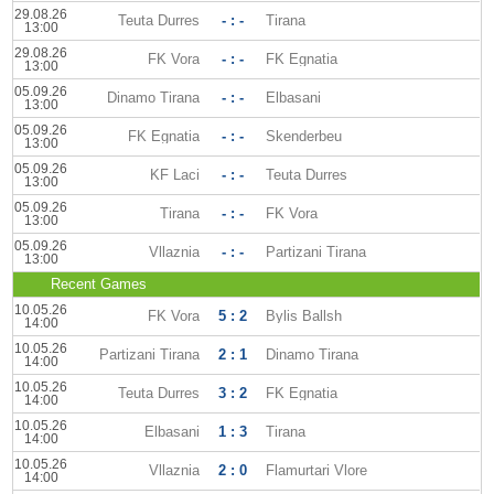
29.08.26
Teuta Durres
- : -
Tirana
13:00
29.08.26
FK Vora
- : -
FK Egnatia
13:00
05.09.26
Dinamo Tirana
- : -
Elbasani
13:00
05.09.26
FK Egnatia
- : -
Skenderbeu
13:00
05.09.26
KF Laci
- : -
Teuta Durres
13:00
05.09.26
Tirana
- : -
FK Vora
13:00
05.09.26
Vllaznia
- : -
Partizani Tirana
13:00
Recent Games
10.05.26
FK Vora
5 : 2
Bylis Ballsh
14:00
10.05.26
Partizani Tirana
2 : 1
Dinamo Tirana
14:00
10.05.26
Teuta Durres
3 : 2
FK Egnatia
14:00
10.05.26
Elbasani
1 : 3
Tirana
14:00
10.05.26
Vllaznia
2 : 0
Flamurtari Vlore
14:00