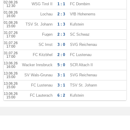
02.08.26
WSG Tirol II
1 : 1
FC Dornbirn
12:30
01.08.26
Lochau
2 : 3
VfB Hohenems
16:00
01.08.26
TSV St. Johann
1 : 3
Kufstein
15:00
31.07.26
Fugen
2 : 3
SC Schwaz
17:00
31.07.26
SC Imst
3 : 0
SVG Reichenau
17:00
31.07.26
FC Kitzbhel
2 : 0
FC Lustenau
17:00
13.06.26
Wacker Innsbruck
5 : 0
SCR Altach II
16:00
13.06.26
SV Wals-Grunau
3 : 1
SVG Reichenau
15:00
13.06.26
FC Lustenau
3 : 1
TSV St. Johann
15:00
13.06.26
FC Lauterach
6 : 2
Kufstein
15:00