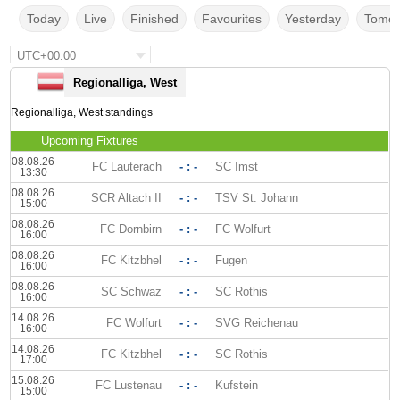
Today
Live
Finished
Favourites
Yesterday
Tomor
UTC+00:00
Regionalliga, West
Regionalliga, West standings
Upcoming Fixtures
08.08.26
FC Lauterach
- : -
SC Imst
13:30
08.08.26
SCR Altach II
- : -
TSV St. Johann
15:00
08.08.26
FC Dornbirn
- : -
FC Wolfurt
16:00
08.08.26
FC Kitzbhel
- : -
Fugen
16:00
08.08.26
SC Schwaz
- : -
SC Rothis
16:00
14.08.26
FC Wolfurt
- : -
SVG Reichenau
16:00
14.08.26
FC Kitzbhel
- : -
SC Rothis
17:00
15.08.26
FC Lustenau
- : -
Kufstein
15:00