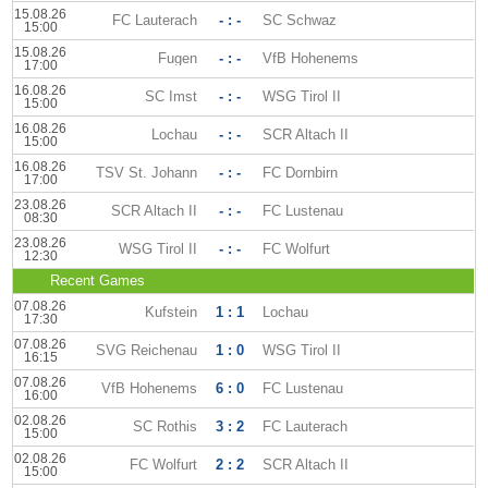
15.08.26
FC Lauterach
- : -
SC Schwaz
15:00
15.08.26
Fugen
- : -
VfB Hohenems
17:00
16.08.26
SC Imst
- : -
WSG Tirol II
15:00
16.08.26
Lochau
- : -
SCR Altach II
15:00
16.08.26
TSV St. Johann
- : -
FC Dornbirn
17:00
23.08.26
SCR Altach II
- : -
FC Lustenau
08:30
23.08.26
WSG Tirol II
- : -
FC Wolfurt
12:30
Recent Games
07.08.26
Kufstein
1 : 1
Lochau
17:30
07.08.26
SVG Reichenau
1 : 0
WSG Tirol II
16:15
07.08.26
VfB Hohenems
6 : 0
FC Lustenau
16:00
02.08.26
SC Rothis
3 : 2
FC Lauterach
15:00
02.08.26
FC Wolfurt
2 : 2
SCR Altach II
15:00