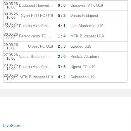
30.05.26
Budapest Honved U19
0 : 0
Diosgyori VTK U19
10:00
30.05.26
Gyori ETO FC U19
5 : 3
Vasas Budapest U19
10:00
30.05.26
Puskás Akadémia U19
4 : 1
Illes Akademia U19
09:00
30.05.26
Ferencvaros TC U19
1 : 4
MTK Budapest U19
08:00
29.05.26
Ujpest FC U19
2 : 3
Szeged U19
15:00
27.05.26
Vasas Budapest U19
2 : 0
Puskás Akadémia U19
16:00
23.05.26
Puskás Akadémia U19
3 : 3
Ujpest FC U19
12:00
23.05.26
MTK Budapest U19
4 : 2
Debrecen U19
12:00
LiveScore