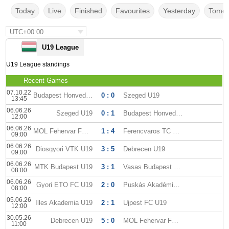
Today
Live
Finished
Favourites
Yesterday
Tomor
UTC+00:00
U19 League
U19 League standings
Recent Games
07.10.22
Budapest Honved U19
0 : 0
Szeged U19
13:45
06.06.26
Szeged U19
0 : 1
Budapest Honved U19
12:00
06.06.26
MOL Fehervar FC U19
1 : 4
Ferencvaros TC U19
09:00
06.06.26
Diosgyori VTK U19
3 : 5
Debrecen U19
09:00
06.06.26
MTK Budapest U19
3 : 1
Vasas Budapest U19
08:00
06.06.26
Gyori ETO FC U19
2 : 0
Puskás Akadémia U19
08:00
05.06.26
Illes Akademia U19
2 : 1
Ujpest FC U19
12:00
30.05.26
Debrecen U19
5 : 0
MOL Fehervar FC U19
11:00