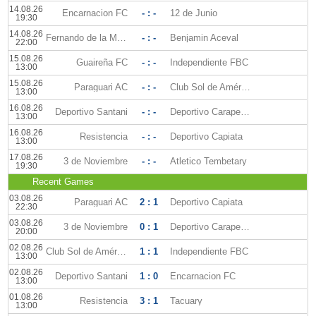
14.08.26
Encarnacion FC
- : -
12 de Junio
19:30
14.08.26
Fernando de la Mora
- : -
Benjamin Aceval
22:00
15.08.26
Guaireña FC
- : -
Independiente FBC
13:00
15.08.26
Paraguari AC
- : -
Club Sol de América
13:00
16.08.26
Deportivo Santani
- : -
Deportivo Carapegua
13:00
16.08.26
Resistencia
- : -
Deportivo Capiata
13:00
17.08.26
3 de Noviembre
- : -
Atletico Tembetary
19:30
Recent Games
03.08.26
Paraguari AC
2 : 1
Deportivo Capiata
22:30
03.08.26
3 de Noviembre
0 : 1
Deportivo Carapegua
20:00
02.08.26
Club Sol de América
1 : 1
Independiente FBC
13:00
02.08.26
Deportivo Santani
1 : 0
Encarnacion FC
13:00
01.08.26
Resistencia
3 : 1
Tacuary
13:00