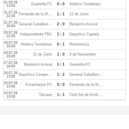
01.08.26
Guaireña FC
0 : 0
Atletico Tembetary
13:00
31.07.26
Fernando de la Mora
1 : 1
12 de Junio
22:30
31.07.26
General Caballero JLM
2 : 0
Benjamin Aceval
20:00
28.07.26
Independiente FBC
1 : 1
Deportivo Capiata
22:30
28.07.26
Atletico Tembetary
0 : 1
Resistencia
16:00
28.07.26
12 de Junio
1 : 0
3 de Noviembre
16:00
27.07.26
Benjamin Aceval
1 : 1
Guaireña FC
18:00
26.07.26
Deportivo Carapegua
1 : 2
General Caballero JLM
13:00
26.07.26
Encarnacion FC
0 : 0
Fernando de la Mora
13:00
25.07.26
Tacuary
1 : 1
Club Sol de América
13:00