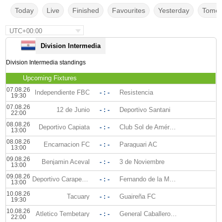
Today
Live
Finished
Favourites
Yesterday
Tomor
UTC+00:00
Division Intermedia
Division Intermedia standings
Upcoming Fixtures
07.08.26
Independiente FBC
- : -
Resistencia
19:30
07.08.26
12 de Junio
- : -
Deportivo Santani
22:00
08.08.26
Deportivo Capiata
- : -
Club Sol de América
13:00
08.08.26
Encarnacion FC
- : -
Paraguari AC
13:00
09.08.26
Benjamin Aceval
- : -
3 de Noviembre
13:00
09.08.26
Deportivo Carapegua
- : -
Fernando de la Mora
13:00
10.08.26
Tacuary
- : -
Guaireña FC
19:30
10.08.26
Atletico Tembetary
- : -
General Caballero JLM
22:00