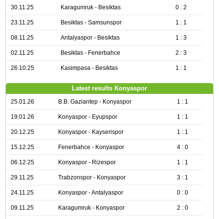
30.11.25
Karagumruk - Besiktas
0 : 2
23.11.25
Besiktas - Samsunspor
1 : 1
08.11.25
Antalyaspor - Besiktas
1 : 3
02.11.25
Besiktas - Fenerbahce
2 : 3
26.10.25
Kasimpasa - Besiktas
1 : 1
Latest results Konyaspor
25.01.26
B.B. Gaziantep - Konyaspor
1 : 1
19.01.26
Konyaspor - Eyupspor
1 : 1
20.12.25
Konyaspor - Kayserispor
1 : 1
15.12.25
Fenerbahce - Konyaspor
4 : 0
06.12.25
Konyaspor - Rizespor
1 : 1
29.11.25
Trabzonspor - Konyaspor
3 : 1
24.11.25
Konyaspor - Antalyaspor
0 : 0
09.11.25
Karagumruk - Konyaspor
2 : 0