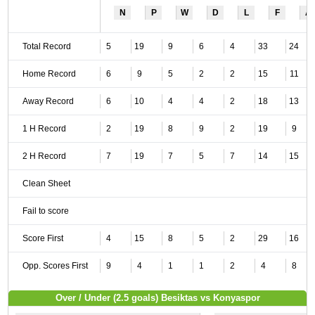
N
P
W
D
L
F
A
Total Record
5
19
9
6
4
33
24
Home Record
6
9
5
2
2
15
11
Away Record
6
10
4
4
2
18
13
1 H Record
2
19
8
9
2
19
9
2 H Record
7
19
7
5
7
14
15
Clean Sheet
Fail to score
Score First
4
15
8
5
2
29
16
Opp. Scores First
9
4
1
1
2
4
8
Over / Under (2.5 goals) Besiktas vs Konyaspor