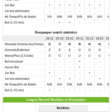
1er But
+
+
+
+
+
+
+
1er but adversaire
-
-
-
-
-
-
-
Mi-Temps/Fin de Match
V/V
N/N
V/N
N/N
N/V
N/V
V/
But (1-25 min)
-
+
+
-
-
-
+
Konyaspor match statistics
29.11
26.10
25.01
24.11
20.12
19.01
15.
Résultat (Victoire,Nul,Perdu)
D
V
N
N
N
N
D
Domicile/Extérieur
E
E
E
D
D
D
E
Moins/Plus (2,5 buts)
O
O
U
U
U
U
O
But encaisser
-
-
-
+
-
-
-
Aucun But
-
-
-
+
-
-
+
1er But
+
-
-
-
+
-
-
1er but adversaire
-
+
+
-
-
+
+
Mi-Temps/Fin de Match
N/D
N/V
D/N
N/N
N/N
N/N
D/
But (1-25 min)
+
-
-
-
-
-
-
League Record Besiktas vs Konyaspor
Besiktas