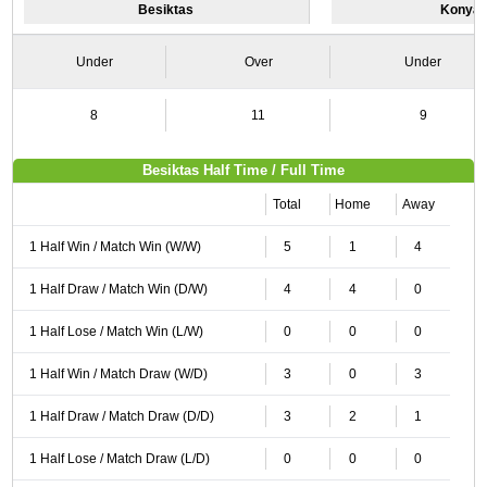
Besiktas
Konyas
Under
Over
Under
8
11
9
Besiktas Half Time / Full Time
Total
Home
Away
1 Half Win / Match Win (W/W)
5
1
4
1 Half Draw / Match Win (D/W)
4
4
0
1 Half Lose / Match Win (L/W)
0
0
0
1 Half Win / Match Draw (W/D)
3
0
3
1 Half Draw / Match Draw (D/D)
3
2
1
1 Half Lose / Match Draw (L/D)
0
0
0