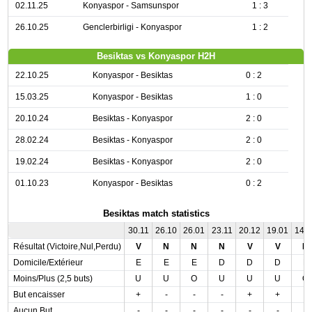
02.11.25
Konyaspor - Samsunspor
1 : 3
26.10.25
Genclerbirligi - Konyaspor
1 : 2
Besiktas vs Konyaspor H2H
22.10.25
Konyaspor - Besiktas
0 : 2
15.03.25
Konyaspor - Besiktas
1 : 0
20.10.24
Besiktas - Konyaspor
2 : 0
28.02.24
Besiktas - Konyaspor
2 : 0
19.02.24
Besiktas - Konyaspor
2 : 0
01.10.23
Konyaspor - Besiktas
0 : 2
Besiktas match statistics
30.11
26.10
26.01
23.11
20.12
19.01
14.
Résultat (Victoire,Nul,Perdu)
V
N
N
N
V
V
N
Domicile/Extérieur
E
E
E
D
D
D
E
Moins/Plus (2,5 buts)
U
U
O
U
U
U
O
But encaisser
+
-
-
-
+
+
-
Aucun But
-
-
-
-
-
-
-