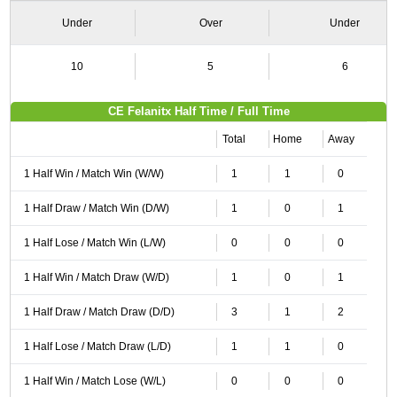
Under
Over
Under
10
5
6
CE Felanitx Half Time / Full Time
Total
Home
Away
1 Half Win / Match Win (W/W)
1
1
0
1 Half Draw / Match Win (D/W)
1
0
1
1 Half Lose / Match Win (L/W)
0
0
0
1 Half Win / Match Draw (W/D)
1
0
1
1 Half Draw / Match Draw (D/D)
3
1
2
1 Half Lose / Match Draw (L/D)
1
1
0
1 Half Win / Match Lose (W/L)
0
0
0