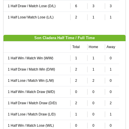
1 Half Draw / Match Lose (D/L)
6
3
3
1 Half Lose/ Match Lose (L/L)
2
1
1
Son Cladera Half Time / Full Time
Total
Home
Away
1 Half Win / Match Win (W/W)
1
1
0
1 Half Draw / Match Win (D/W)
2
1
1
1 Half Lose / Match Win (L/W)
2
2
0
1 Half Win / Match Draw (W/D)
0
0
0
1 Half Draw / Match Draw (D/D)
2
0
2
1 Half Lose / Match Draw (L/D)
1
0
1
1 Half Win / Match Lose (W/L)
0
0
0