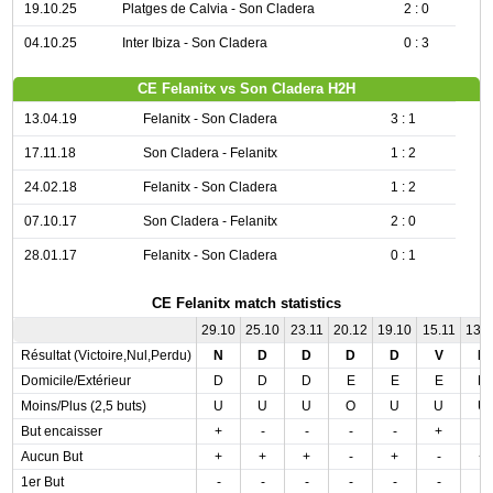
19.10.25
Platges de Calvia - Son Cladera
2 : 0
04.10.25
Inter Ibiza - Son Cladera
0 : 3
CE Felanitx vs Son Cladera H2H
13.04.19
Felanitx - Son Cladera
3 : 1
17.11.18
Son Cladera - Felanitx
1 : 2
24.02.18
Felanitx - Son Cladera
1 : 2
07.10.17
Son Cladera - Felanitx
2 : 0
28.01.17
Felanitx - Son Cladera
0 : 1
CE Felanitx match statistics
29.10
25.10
23.11
20.12
19.10
15.11
13.
Résultat (Victoire,Nul,Perdu)
N
D
D
D
D
V
D
Domicile/Extérieur
D
D
D
E
E
E
D
Moins/Plus (2,5 buts)
U
U
U
O
U
U
U
But encaisser
+
-
-
-
-
+
-
Aucun But
+
+
+
-
+
-
+
1er But
-
-
-
-
-
-
-