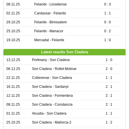
08.11.25
Felanitx - Llosetense
0 : 3
02.11.25
Cardassar - Felanitx
1 : 1
29.10.25
Felanitx - Binissalem
0 : 0
25.10.25
Felanitx - Manacor
0 : 2
19.10.25
Mercadal - Felanitx
1 : 0
Latest results Son Cladera
13.12.25
Portmany - Son Cladera
1 : 0
06.12.25
Son Cladera - Rotlet Molinar
2 : 0
22.11.25
Collerense - Son Cladera
1 : 1
16.11.25
Son Cladera - Santanyi
2 : 1
12.11.25
Son Cladera - Formentera
2 : 1
08.11.25
Son Cladera - Constancia
2 : 1
01.11.25
Alcudia - Son Cladera
1 : 1
25.10.25
Son Cladera - Mallorca-2
1 : 2