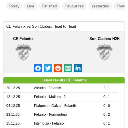
Today
Live
Finished
Favourites
Yesterday
Tomor
CE Felanitx vs Son Cladera Head to Head
CE Felanitx
Son Cladera H2H
Latest results CE Felanitx
20.12.25
Alcudia - Felanitx
2 : 1
13.12.25
Felanitx - Mallorca-2
0 : 1
04.12.25
Platges de Calvia - Felanitx
0 : 0
23.11.25
Felanitx - Formentera
0 : 2
15.11.25
Inter Ibiza - Felanitx
0 : 1