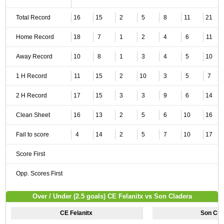
Total Record
16
15
2
5
8
11
21
Home Record
18
7
1
2
4
6
11
Away Record
10
8
1
3
4
5
10
1 H Record
11
15
2
10
3
5
7
2 H Record
17
15
3
3
9
6
14
Clean Sheet
16
13
2
5
6
10
16
Fail to score
4
14
2
5
7
10
17
Score First
Opp. Scores First
Over / Under (2.5 goals) CE Felanitx vs Son Cladera
CE Felanitx
Son Cla