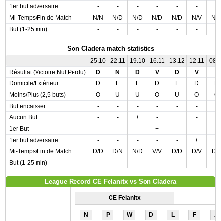
1er but adversaire
-
-
-
-
-
-
-
Mi-Temps/Fin de Match
N/N
N/D
N/D
N/D
N/D
N/V
N/
But (1-25 min)
-
-
-
-
-
-
-
Son Cladera match statistics
25.10
22.11
19.10
16.11
13.12
12.11
08.1
Résultat (Victoire,Nul,Perdu)
D
N
D
V
D
V
V
Domicile/Extérieur
D
E
E
D
E
D
D
Moins/Plus (2,5 buts)
O
U
U
O
U
O
O
But encaisser
-
-
-
-
-
-
-
Aucun But
-
-
+
-
+
-
-
1er But
-
-
-
+
-
-
-
1er but adversaire
-
-
-
-
-
+
-
Mi-Temps/Fin de Match
D/D
D/N
N/D
V/V
D/D
D/V
D/
But (1-25 min)
-
-
-
-
-
-
-
League Record CE Felanitx vs Son Cladera
CE Felanitx
N
P
W
D
L
F
A