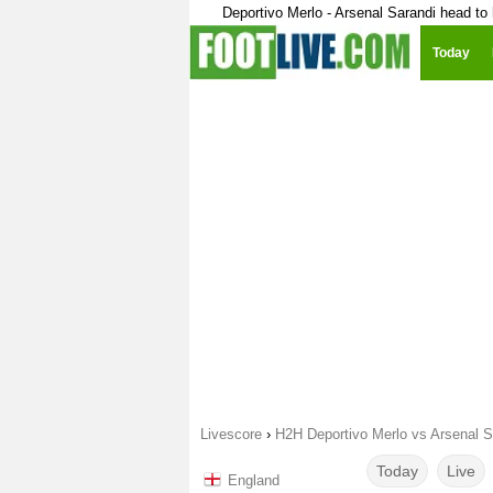
Deportivo Merlo - Arsenal Sarandi head to
Today
Livescore
›
H2H Deportivo Merlo vs Arsenal S
Today
Live
England