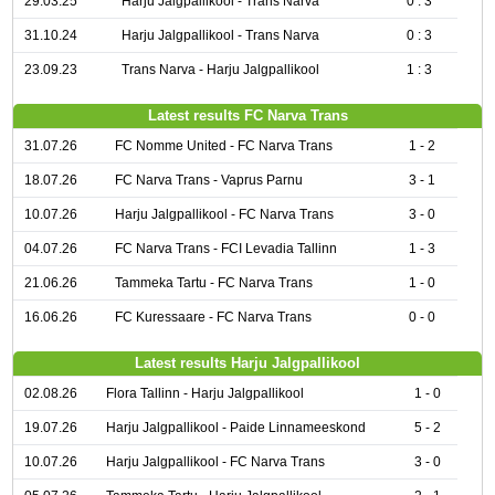
29.03.25
Harju Jalgpallikool - Trans Narva
0 : 3
31.10.24
Harju Jalgpallikool - Trans Narva
0 : 3
23.09.23
Trans Narva - Harju Jalgpallikool
1 : 3
Latest results FC Narva Trans
31.07.26
FC Nomme United - FC Narva Trans
1 - 2
18.07.26
FC Narva Trans - Vaprus Parnu
3 - 1
10.07.26
Harju Jalgpallikool - FC Narva Trans
3 - 0
04.07.26
FC Narva Trans - FCI Levadia Tallinn
1 - 3
21.06.26
Tammeka Tartu - FC Narva Trans
1 - 0
16.06.26
FC Kuressaare - FC Narva Trans
0 - 0
Latest results Harju Jalgpallikool
02.08.26
Flora Tallinn - Harju Jalgpallikool
1 - 0
19.07.26
Harju Jalgpallikool - Paide Linnameeskond
5 - 2
10.07.26
Harju Jalgpallikool - FC Narva Trans
3 - 0