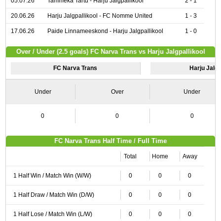
05.07.26
Tammeka Tartu - Harju Jalgpallikool
2 - 1
20.06.26
Harju Jalgpallikool - FC Nomme United
1 - 3
17.06.26
Paide Linnameeskond - Harju Jalgpallikool
1 - 0
Over / Under (2.5 goals) FC Narva Trans vs Harju Jalgpallikool
FC Narva Trans
Harju Jalgp
Under
Over
Under
0
0
0
FC Narva Trans Half Time / Full Time
Total
Home
Away
1 Half Win / Match Win (W/W)
0
0
0
1 Half Draw / Match Win (D/W)
0
0
0
1 Half Lose / Match Win (L/W)
0
0
0