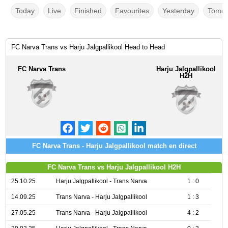
Today
Live
Finished
Favourites
Yesterday
Tomor
FC Narva Trans vs Harju Jalgpallikool Head to Head
FC Narva Trans
Harju Jalgpallikool
H2H
FC Narva Trans - Harju Jalgpallikool match en direct
FC Narva Trans vs Harju Jalgpallikool H2H
25.10.25
Harju Jalgpallikool - Trans Narva
1 : 0
14.09.25
Trans Narva - Harju Jalgpallikool
1 : 3
27.05.25
Trans Narva - Harju Jalgpallikool
4 : 2