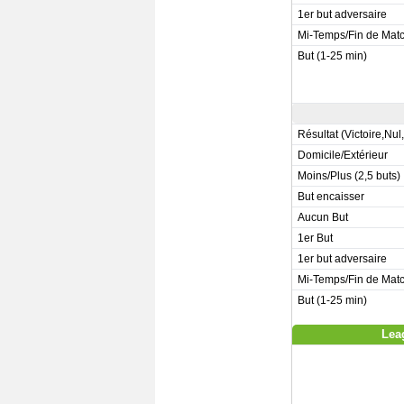
1er but adversaire
Mi-Temps/Fin de Mat
But (1-25 min)
Résultat (Victoire,Nul
Domicile/Extérieur
Moins/Plus (2,5 buts)
But encaisser
Aucun But
1er But
1er but adversaire
Mi-Temps/Fin de Mat
But (1-25 min)
Leag