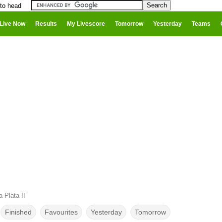
 to head
Live Now
Results
My Livescore
Tomorrow
Yesterday
Teams
 Plata II
Finished
Favourites
Yesterday
Tomorrow