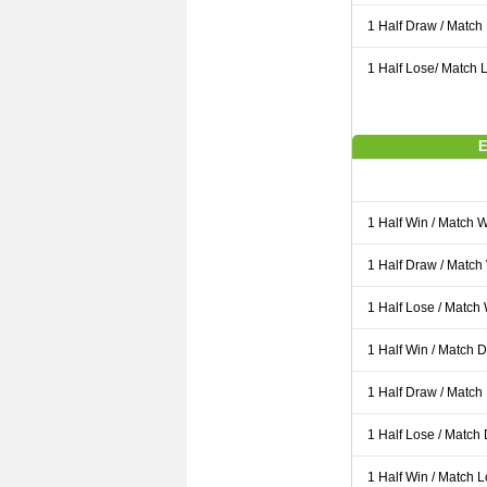
1 Half Draw / Match
1 Half Lose/ Match L
E
1 Half Win / Match 
1 Half Draw / Match
1 Half Lose / Match
1 Half Win / Match 
1 Half Draw / Match
1 Half Lose / Match
1 Half Win / Match 