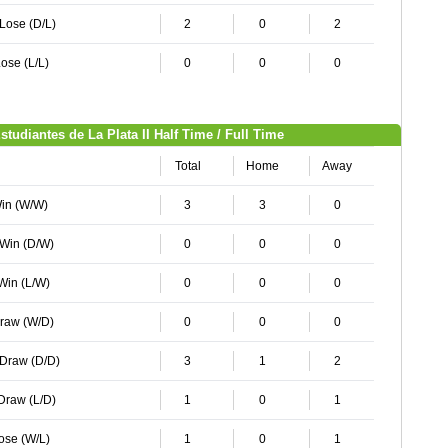
 Lose (D/L)
2
0
2
ose (L/L)
0
0
0
studiantes de La Plata II Half Time / Full Time
Total
Home
Away
Win (W/W)
3
3
0
 Win (D/W)
0
0
0
 Win (L/W)
0
0
0
Draw (W/D)
0
0
0
 Draw (D/D)
3
1
2
 Draw (L/D)
1
0
1
Lose (W/L)
1
0
1