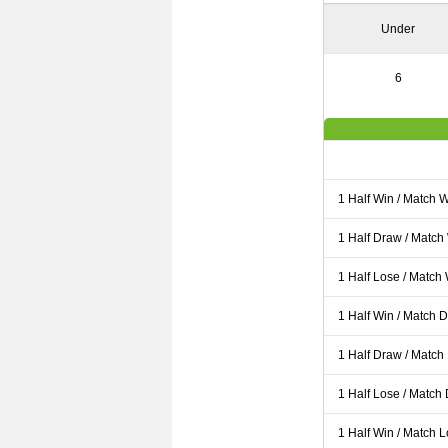
Under
6
1 Half Win / Match 
1 Half Draw / Match
1 Half Lose / Match
1 Half Win / Match 
1 Half Draw / Match
1 Half Lose / Match
1 Half Win / Match 