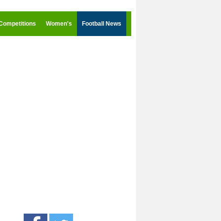
Competitions
Women's
Football News