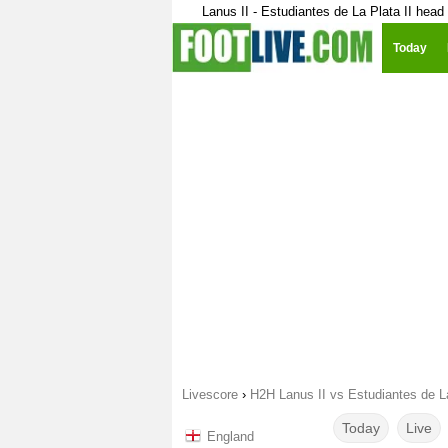
Lanus II - Estudiantes de La Plata II head
Today
Livescore
›
H2H Lanus II vs Estudiantes de La
Today
Live
England