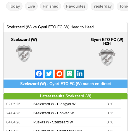
Today
Live
Finished
Favourites
Yesterday
Tomor
Szekszard (W) vs Gyori ETO FC (W) Head to Head
Szekszard (W)
Gyori ETO FC (W)
H2H
Szekszard (W) - Gyori ETO FC (W) match en direct
Latest results Szekszard (W)
02.05.26
Szekszard W - Diosgyor W
3 : 0
24.04.26
Szekszard W - Honved W
0 : 6
04.04.26
Puskas W - Szekszard W
3 : 0