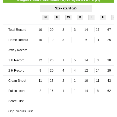
Szekszard (W)
N
P
W
D
L
F
A
Total Record
10
20
3
3
14
17
67
Home Record
10
10
3
1
6
11
25
Away Record
1 H Record
12
20
1
5
14
3
38
2 H Record
9
20
4
4
12
14
29
Clean Sheet
11
13
2
1
10
11
43
Fail to score
2
16
1
1
14
8
62
Score First
Opp. Scores First