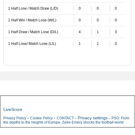
1 Half Lose / Match Draw (L/D)
0
0
0
1 Half Win / Match Lose (W/L)
0
0
0
1 Half Draw / Match Lose (D/L)
4
1
3
1 Half Lose/ Match Lose (L/L)
1
1
0
LiveScore
-
-
-
Privacy settings
-
Privacy Policy
Cookie Policy
CONTACT
PSG: From
the depths to the heights of Europe, Zaïre-Emery shocks the football world