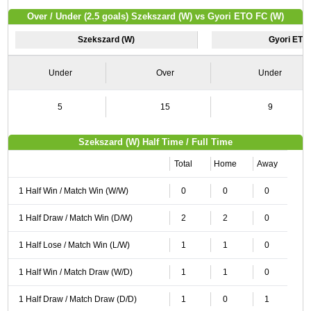
Over / Under (2.5 goals) Szekszard (W) vs Gyori ETO FC (W)
Szekszard (W)
Gyori ETO
Under
Over
Under
5
15
9
Szekszard (W) Half Time / Full Time
Total
Home
Away
1 Half Win / Match Win (W/W)
0
0
0
1 Half Draw / Match Win (D/W)
2
2
0
1 Half Lose / Match Win (L/W)
1
1
0
1 Half Win / Match Draw (W/D)
1
1
0
1 Half Draw / Match Draw (D/D)
1
0
1