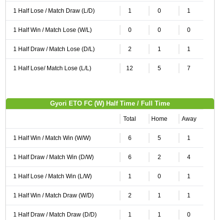
1 Half Lose / Match Draw (L/D)
1
0
1
1 Half Win / Match Lose (W/L)
0
0
0
1 Half Draw / Match Lose (D/L)
2
1
1
1 Half Lose/ Match Lose (L/L)
12
5
7
Gyori ETO FC (W) Half Time / Full Time
Total
Home
Away
1 Half Win / Match Win (W/W)
6
5
1
1 Half Draw / Match Win (D/W)
6
2
4
1 Half Lose / Match Win (L/W)
1
0
1
1 Half Win / Match Draw (W/D)
2
1
1
1 Half Draw / Match Draw (D/D)
1
1
0