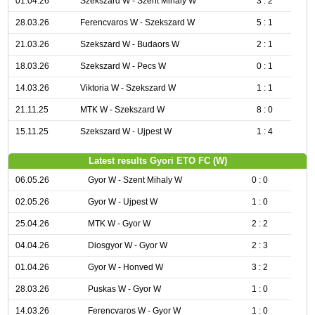
01.04.26
Szekszard W - Szent Mihaly W
3 : 2
28.03.26
Ferencvaros W - Szekszard W
5 : 1
21.03.26
Szekszard W - Budaors W
2 : 1
18.03.26
Szekszard W - Pecs W
0 : 1
14.03.26
Viktoria W - Szekszard W
1 : 1
21.11.25
MTK W - Szekszard W
8 : 0
15.11.25
Szekszard W - Ujpest W
1 : 4
Latest results Gyori ETO FC (W)
06.05.26
Gyor W - Szent Mihaly W
0 : 0
02.05.26
Gyor W - Ujpest W
1 : 0
25.04.26
MTK W - Gyor W
2 : 2
04.04.26
Diosgyor W - Gyor W
2 : 3
01.04.26
Gyor W - Honved W
3 : 2
28.03.26
Puskas W - Gyor W
1 : 0
14.03.26
Ferencvaros W - Gyor W
1 : 0