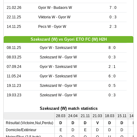
21.02.26
Gyor W - Budaors W
7 : 0
22.11.25
Viktoria W - Gyor W
0 : 3
14.11.25
Pecs W - Gyor W
2 : 3
Szekszard (W) vs Gyori ETO FC (W) H2H
08.11.25
Gyor W - Szekszard W
8 : 0
08.03.25
Szekszard W - Gyor W
0 : 3
07.09.24
Gyor W - Szekszard W
2 : 1
11.05.24
Gyor W - Szekszard W
6 : 0
19.11.23
Szekszard W - Gyor W
0 : 5
19.03.23
Szekszard W - Gyor W
0 : 3
Szekszard (W) match statistics
28.03
24.04
21.11
21.03
18.03
15.11
14.
Résultat (Victoire,Nul,Perdu)
D
D
D
V
D
D
N
Domicile/Extérieur
E
D
E
D
D
D
E