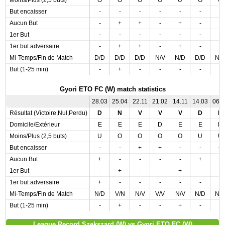
Moins/Plus (2,5 buts)
O
O
O
O
U
O
U
But encaisser
-
-
-
-
-
-
-
Aucun But
-
+
+
-
+
-
-
1er But
-
-
-
-
-
-
-
1er but adversaire
-
+
+
-
+
-
-
Mi-Temps/Fin de Match
D/D
D/D
D/D
N/V
N/D
D/D
N/
But (1-25 min)
-
+
-
-
-
-
-
Gyori ETO FC (W) match statistics
28.03
25.04
22.11
21.02
14.11
14.03
06.
Résultat (Victoire,Nul,Perdu)
D
N
V
V
V
D
N
Domicile/Extérieur
E
E
E
D
E
E
D
Moins/Plus (2,5 buts)
U
O
O
O
O
U
U
But encaisser
-
-
+
+
-
-
+
Aucun But
+
-
-
-
-
+
+
1er But
-
+
-
-
+
-
-
1er but adversaire
+
-
-
-
-
-
-
Mi-Temps/Fin de Match
N/D
V/N
N/V
V/V
N/V
N/D
N/
But (1-25 min)
-
+
-
-
+
-
-
League Record Szekszard (W) vs Gyori ETO FC (W)