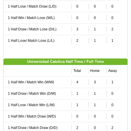
1 Half Lose / Match Draw (L/D)
0
0
0
1 Half Win / Match Lose (W/L)
0
0
0
1 Half Draw / Match Lose (D/L)
3
1
2
1 Half Lose/ Match Lose (L/L)
2
1
1
Universidad Catolica Half Time / Full Time
Total
Home
Away
1 Half Win / Match Win (W/W)
4
3
1
1 Half Draw / Match Win (D/W)
1
1
0
1 Half Lose / Match Win (L/W)
1
1
0
1 Half Win / Match Draw (W/D)
0
0
0
1 Half Draw / Match Draw (D/D)
2
0
2