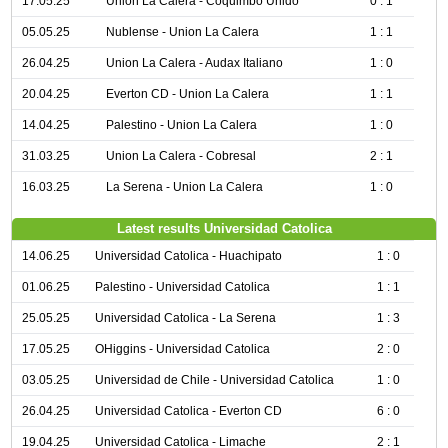
17.05.25
Union La Calera - Coquimbo Unido
0 : 1
05.05.25
Nublense - Union La Calera
1 : 1
26.04.25
Union La Calera - Audax Italiano
1 : 0
20.04.25
Everton CD - Union La Calera
1 : 1
14.04.25
Palestino - Union La Calera
1 : 0
31.03.25
Union La Calera - Cobresal
2 : 1
16.03.25
La Serena - Union La Calera
1 : 0
Latest results Universidad Catolica
14.06.25
Universidad Catolica - Huachipato
1 : 0
01.06.25
Palestino - Universidad Catolica
1 : 1
25.05.25
Universidad Catolica - La Serena
1 : 3
17.05.25
OHiggins - Universidad Catolica
2 : 0
03.05.25
Universidad de Chile - Universidad Catolica
1 : 0
26.04.25
Universidad Catolica - Everton CD
6 : 0
19.04.25
Universidad Catolica - Limache
2 : 1