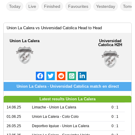
Today
Live
Finished
Favourites
Yesterday
Tomor
Union La Calera vs Universidad Catolica Head to Head
Union La Calera
Universidad
Catolica H2H
Union La Calera - Universidad Catolica match en direct
Latest results Union La Calera
14.06.25
Limache - Union La Calera
0 : 1
01.06.25
Union La Calera - Colo Colo
0 : 1
26.05.25
Deportivo Iquiue - Union La Calera
0 : 1