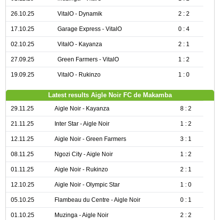
26.10.25
VitalO - Dynamik
2 : 2
17.10.25
Garage Express - VitalO
0 : 4
02.10.25
VitalO - Kayanza
2 : 1
27.09.25
Green Farmers - VitalO
1 : 2
19.09.25
VitalO - Rukinzo
1 : 0
Latest results Aigle Noir FC de Makamba
29.11.25
Aigle Noir - Kayanza
8 : 2
21.11.25
Inter Star - Aigle Noir
1 : 2
12.11.25
Aigle Noir - Green Farmers
3 : 1
08.11.25
Ngozi City - Aigle Noir
1 : 2
01.11.25
Aigle Noir - Rukinzo
2 : 1
12.10.25
Aigle Noir - Olympic Star
1 : 0
05.10.25
Flambeau du Centre - Aigle Noir
0 : 1
01.10.25
Muzinga - Aigle Noir
2 : 2