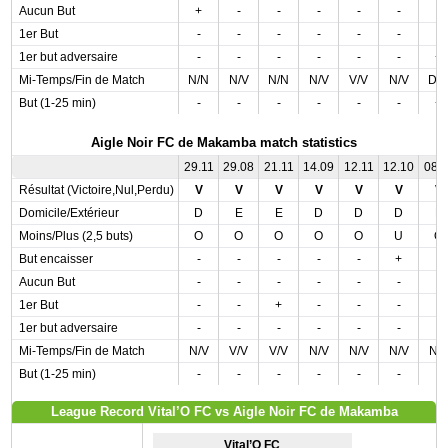
Aucun But
+
-
-
-
-
-
-
1er But
-
-
-
-
-
-
-
1er but adversaire
-
-
-
-
-
-
+
Mi-Temps/Fin de Match
N/N
N/V
N/N
N/V
V/V
N/V
D/
But (1-25 min)
-
-
-
-
-
-
+
Aigle Noir FC de Makamba match statistics
29.11
29.08
21.11
14.09
12.11
12.10
08.1
Résultat (Victoire,Nul,Perdu)
V
V
V
V
V
V
V
Domicile/Extérieur
D
E
E
D
D
D
E
Moins/Plus (2,5 buts)
O
O
O
O
O
U
O
But encaisser
-
-
-
-
-
+
-
Aucun But
-
-
-
-
-
-
-
1er But
-
-
+
-
-
-
-
1er but adversaire
-
-
-
-
-
-
-
Mi-Temps/Fin de Match
N/V
V/V
V/V
N/V
N/V
N/V
N/
But (1-25 min)
-
-
-
-
-
-
-
League Record Vital’O FC vs Aigle Noir FC de Makamba
Vital’O FC