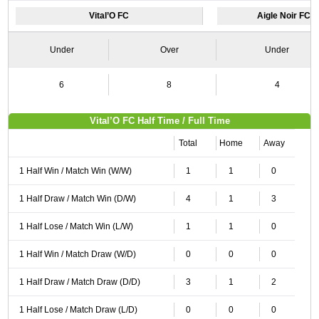
Vital’O FC
Aigle Noir FC
Under
Over
Under
6
8
4
Vital’O FC Half Time / Full Time
Total
Home
Away
1 Half Win / Match Win (W/W)
1
1
0
1 Half Draw / Match Win (D/W)
4
1
3
1 Half Lose / Match Win (L/W)
1
1
0
1 Half Win / Match Draw (W/D)
0
0
0
1 Half Draw / Match Draw (D/D)
3
1
2
1 Half Lose / Match Draw (L/D)
0
0
0