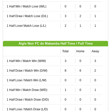
1 Half Win / Match Lose (W/L)
0
0
0
1 Half Draw / Match Lose (D/L)
3
2
1
1 Half Lose/ Match Lose (L/L)
2
1
1
Aigle Noir FC de Makamba Half Time / Full Time
Total
Home
Away
1 Half Win / Match Win (W/W)
3
0
3
1 Half Draw / Match Win (D/W)
8
6
2
1 Half Lose / Match Win (L/W)
0
0
0
1 Half Win / Match Draw (W/D)
1
0
1
1 Half Draw / Match Draw (D/D)
0
0
0
1 Half Lose / Match Draw (L/D)
0
0
0