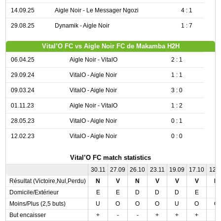
14.09.25
Aigle Noir - Le Messager Ngozi
4 : 1
29.08.25
Dynamik - Aigle Noir
1 : 7
Vital’O FC vs Aigle Noir FC de Makamba H2H
06.04.25
Aigle Noir - VitalO
2 : 1
29.09.24
VitalO - Aigle Noir
1 : 1
09.03.24
VitalO - Aigle Noir
3 : 0
01.11.23
Aigle Noir - VitalO
1 : 2
28.05.23
VitalO - Aigle Noir
0 : 1
12.02.23
VitalO - Aigle Noir
0 : 0
Vital’O FC match statistics
30.11
27.09
26.10
23.11
19.09
17.10
12.1
Résultat (Victoire,Nul,Perdu)
N
V
N
V
V
V
D
Domicile/Extérieur
E
E
D
D
D
E
E
Moins/Plus (2,5 buts)
U
O
O
O
U
O
O
But encaisser
+
-
-
+
+
+
-