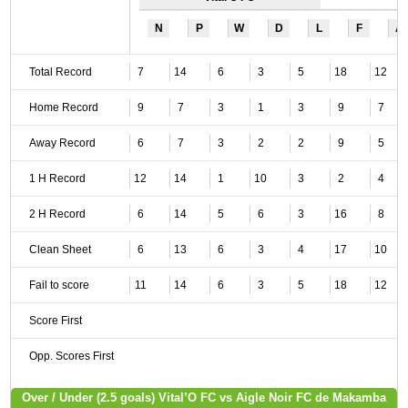
N
P
W
D
L
F
A
Total Record
7
14
6
3
5
18
12
Home Record
9
7
3
1
3
9
7
Away Record
6
7
3
2
2
9
5
1 H Record
12
14
1
10
3
2
4
2 H Record
6
14
5
6
3
16
8
Clean Sheet
6
13
6
3
4
17
10
Fail to score
11
14
6
3
5
18
12
Score First
Opp. Scores First
Over / Under (2.5 goals) Vital’O FC vs Aigle Noir FC de Makamba