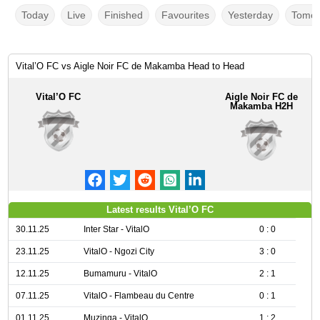
Today
Live
Finished
Favourites
Yesterday
Tomor
Vital’O FC vs Aigle Noir FC de Makamba Head to Head
Vital’O FC
Aigle Noir FC de
Makamba H2H
Latest results Vital’O FC
30.11.25
Inter Star - VitalO
0 : 0
23.11.25
VitalO - Ngozi City
3 : 0
12.11.25
Bumamuru - VitalO
2 : 1
07.11.25
VitalO - Flambeau du Centre
0 : 1
01.11.25
Muzinga - VitalO
1 : 2