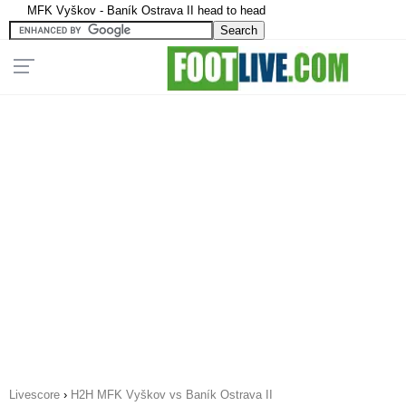
MFK Vyškov - Baník Ostrava II head to head
Livescore
›
H2H MFK Vyškov vs Baník Ostrava II