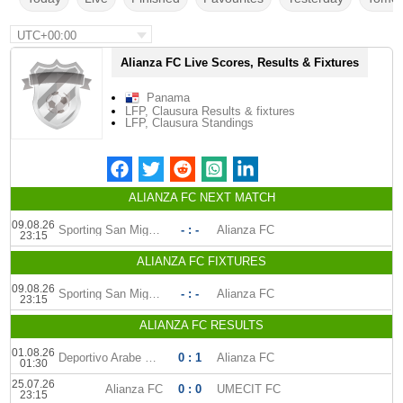
UTC+00:00
Alianza FC Live Scores, Results & Fixtures
Panama
LFP, Clausura Results & fixtures
LFP, Clausura Standings
ALIANZA FC NEXT MATCH
09.08.26
Sporting San Miguelito
- : -
Alianza FC
23:15
ALIANZA FC FIXTURES
09.08.26
Sporting San Miguelito
- : -
Alianza FC
23:15
ALIANZA FC RESULTS
01.08.26
Deportivo Arabe Unido
0 : 1
Alianza FC
01:30
25.07.26
Alianza FC
0 : 0
UMECIT FC
23:15