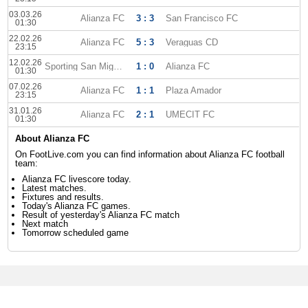
03.03.26
Alianza FC
3 : 3
San Francisco FC
01:30
22.02.26
Alianza FC
5 : 3
Veraguas CD
23:15
12.02.26
Sporting San Miguelito
1 : 0
Alianza FC
01:30
07.02.26
Alianza FC
1 : 1
Plaza Amador
23:15
31.01.26
Alianza FC
2 : 1
UMECIT FC
01:30
About Alianza FC
On FootLive.com you can find information about Alianza FC football
team:
Alianza FC livescore today.
Latest matches.
Fixtures and results.
Today's Alianza FC games.
Result of yesterday's Alianza FC match
Next match
Tomorrow scheduled game