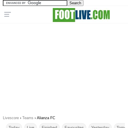
Livescore
›
Teams
›
Alianza FC
Today
Live
Finished
Favourites
Yesterday
Tomor