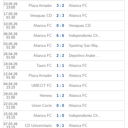
23.05.26
Plaza Amador
3 : 2
Alianza FC
23:00
17.05.26
Veraguas CD
2 : 3
Alianza FC
01:30
10.05.26
Alianza FC
0 : 0
Veraguas CD
01:30
06.05.26
Alianza FC
6 : 6
Independiente Chorrera
01:00
03.05.26
Alianza FC
3 : 2
Sporting San Miguelito
01:30
26.04.26
Alianza FC
2 : 2
Deportivo Arabe Unido
01:00
18.04.26
Tauro FC
1 : 1
Alianza FC
21:00
12.04.26
Plaza Amador
1 : 1
Alianza FC
01:30
04.04.26
UMECIT FC
1 : 1
Alianza FC
23:15
29.03.26
Herrera
1 : 2
Alianza FC
21:00
22.03.26
Union Cocle
0 : 0
Alianza FC
21:00
15.03.26
Alianza FC
1 : 0
Independiente Chorrera
23:15
07.03.26
CD Universitario
0 : 1
Alianza FC
23:15