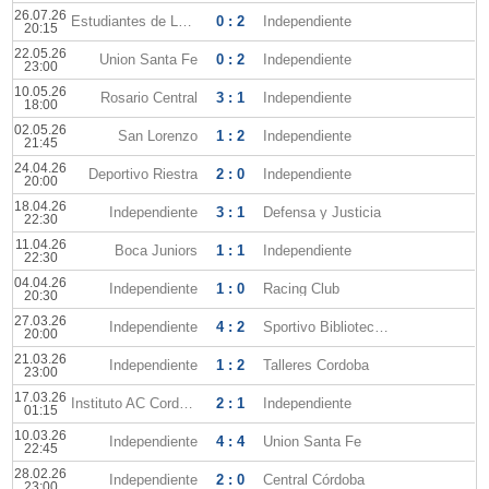
26.07.26
Estudiantes de La Plata
0 : 2
Independiente
20:15
22.05.26
Union Santa Fe
0 : 2
Independiente
23:00
10.05.26
Rosario Central
3 : 1
Independiente
18:00
02.05.26
San Lorenzo
1 : 2
Independiente
21:45
24.04.26
Deportivo Riestra
2 : 0
Independiente
20:00
18.04.26
Independiente
3 : 1
Defensa y Justicia
22:30
11.04.26
Boca Juniors
1 : 1
Independiente
22:30
04.04.26
Independiente
1 : 0
Racing Club
20:30
27.03.26
Independiente
4 : 2
Sportivo Biblioteca Atenas
20:00
21.03.26
Independiente
1 : 2
Talleres Cordoba
23:00
17.03.26
Instituto AC Cordoba
2 : 1
Independiente
01:15
10.03.26
Independiente
4 : 4
Union Santa Fe
22:45
28.02.26
Independiente
2 : 0
Central Córdoba
23:00