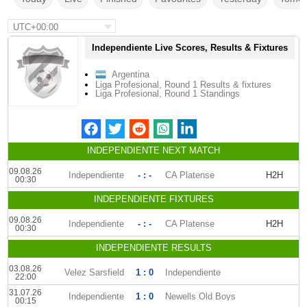
UTC+00:00
Independiente Live Scores, Results & Fixtures
Argentina
Liga Profesional, Round 1 Results & fixtures
Liga Profesional, Round 1 Standings
INDEPENDIENTE NEXT MATCH
09.08.26
Independiente
- : -
CA Platense
H2H
00:30
INDEPENDIENTE FIXTURES
09.08.26
Independiente
- : -
CA Platense
H2H
00:30
INDEPENDIENTE RESULTS
03.08.26
Velez Sarsfield
1 : 0
Independiente
22:00
31.07.26
Independiente
1 : 0
Newells Old Boys
00:15