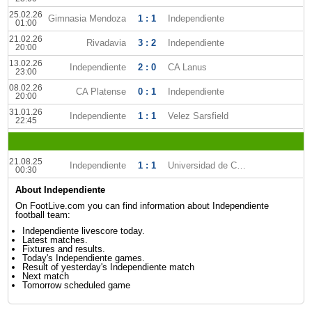
25.02.26
Gimnasia Mendoza
1 : 1
Independiente
01:00
21.02.26
Rivadavia
3 : 2
Independiente
20:00
13.02.26
Independiente
2 : 0
CA Lanus
23:00
08.02.26
CA Platense
0 : 1
Independiente
20:00
31.01.26
Independiente
1 : 1
Velez Sarsfield
22:45
21.08.25
Independiente
1 : 1
Universidad de Chile
00:30
About Independiente
On FootLive.com you can find information about Independiente
football team:
Independiente livescore today.
Latest matches.
Fixtures and results.
Today's Independiente games.
Result of yesterday's Independiente match
Next match
Tomorrow scheduled game