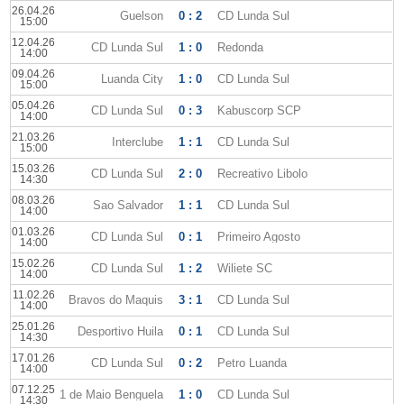
26.04.26
Guelson
0 : 2
CD Lunda Sul
15:00
12.04.26
CD Lunda Sul
1 : 0
Redonda
14:00
09.04.26
Luanda City
1 : 0
CD Lunda Sul
15:00
05.04.26
CD Lunda Sul
0 : 3
Kabuscorp SCP
14:00
21.03.26
Interclube
1 : 1
CD Lunda Sul
15:00
15.03.26
CD Lunda Sul
2 : 0
Recreativo Libolo
14:30
08.03.26
Sao Salvador
1 : 1
CD Lunda Sul
14:00
01.03.26
CD Lunda Sul
0 : 1
Primeiro Agosto
14:00
15.02.26
CD Lunda Sul
1 : 2
Wiliete SC
14:00
11.02.26
Bravos do Maquis
3 : 1
CD Lunda Sul
14:00
25.01.26
Desportivo Huila
0 : 1
CD Lunda Sul
14:30
17.01.26
CD Lunda Sul
0 : 2
Petro Luanda
14:00
07.12.25
1 de Maio Benguela
1 : 0
CD Lunda Sul
14:30