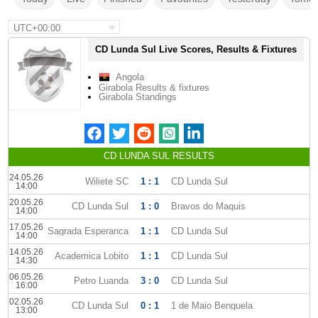
UTC+00:00
CD Lunda Sul Live Scores, Results & Fixtures
Angola
Girabola Results & fixtures
Girabola Standings
CD LUNDA SUL RESULTS
24.05.26
Wiliete SC
1 : 1
CD Lunda Sul
14:00
20.05.26
CD Lunda Sul
1 : 0
Bravos do Maquis
14:00
17.05.26
Sagrada Esperanca
1 : 1
CD Lunda Sul
14:00
14.05.26
Academica Lobito
1 : 1
CD Lunda Sul
14:30
06.05.26
Petro Luanda
3 : 0
CD Lunda Sul
16:00
02.05.26
CD Lunda Sul
0 : 1
1 de Maio Benguela
13:00