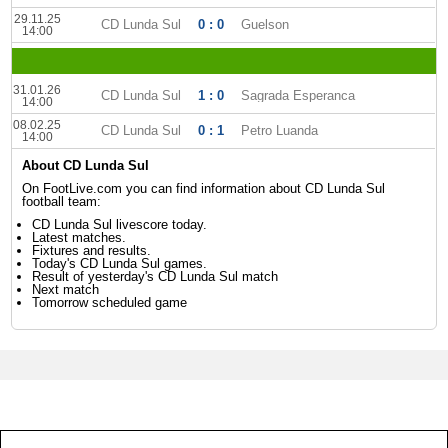
29.11.25
CD Lunda Sul
0 : 0
Guelson
14:00
31.01.26
CD Lunda Sul
1 : 0
Sagrada Esperanca
14:00
08.02.25
CD Lunda Sul
0 : 1
Petro Luanda
14:00
About CD Lunda Sul
On FootLive.com you can find information about CD Lunda Sul
football team:
CD Lunda Sul livescore today.
Latest matches.
Fixtures and results.
Today's CD Lunda Sul games.
Result of yesterday's CD Lunda Sul match
Next match
Tomorrow scheduled game