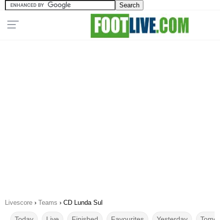
Livescore
›
Teams
›
CD Lunda Sul
Today
Live
Finished
Favourites
Yesterday
Tomor