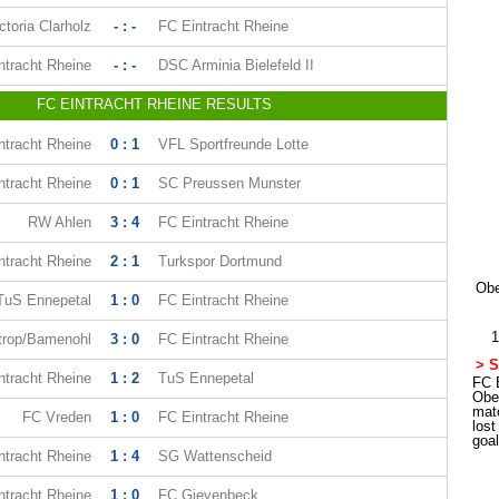
ctoria Clarholz
- : -
FC Eintracht Rheine
ntracht Rheine
- : -
DSC Arminia Bielefeld II
FC EINTRACHT RHEINE RESULTS
ntracht Rheine
0 : 1
VFL Sportfreunde Lotte
ntracht Rheine
0 : 1
SC Preussen Munster
RW Ahlen
3 : 4
FC Eintracht Rheine
ntracht Rheine
2 : 1
Turkspor Dortmund
Obe
TuS Ennepetal
1 : 0
FC Eintracht Rheine
1
trop/Bamenohl
3 : 0
FC Eintracht Rheine
> S
ntracht Rheine
1 : 2
TuS Ennepetal
FC E
Obe
mat
FC Vreden
1 : 0
FC Eintracht Rheine
los
goa
ntracht Rheine
1 : 4
SG Wattenscheid
ntracht Rheine
1 : 0
FC Gievenbeck