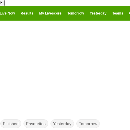
Live Now
Results
My Livescore
Tomorrow
Yesterday
Teams
Finished
Favourites
Yesterday
Tomorrow