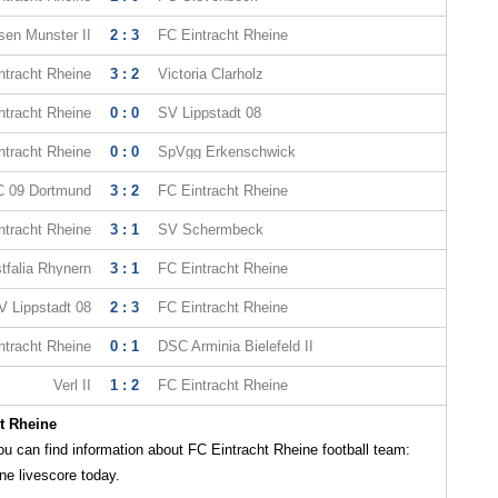
sen Munster II
2 : 3
FC Eintracht Rheine
ntracht Rheine
3 : 2
Victoria Clarholz
ntracht Rheine
0 : 0
SV Lippstadt 08
ntracht Rheine
0 : 0
SpVgg Erkenschwick
 09 Dortmund
3 : 2
FC Eintracht Rheine
ntracht Rheine
3 : 1
SV Schermbeck
falia Rhynern
3 : 1
FC Eintracht Rheine
V Lippstadt 08
2 : 3
FC Eintracht Rheine
ntracht Rheine
0 : 1
DSC Arminia Bielefeld II
Verl II
1 : 2
FC Eintracht Rheine
t Rheine
 can find information about FC Eintracht Rheine football team:
ne livescore today.