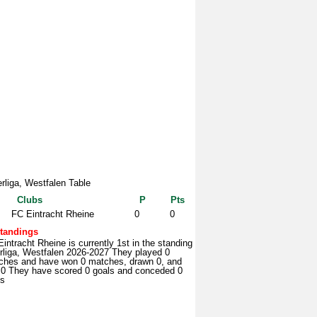
rliga, Westfalen Table
Clubs
P
Pts
FC Eintracht Rheine
0
0
tandings
intracht Rheine is currently 1st in the standing
rliga, Westfalen 2026-2027 They played 0
ches and have won 0 matches, drawn 0, and
t 0 They have scored 0 goals and conceded 0
ls