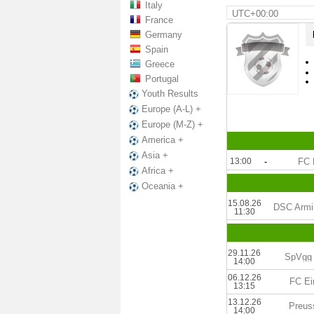
Italy
UTC+00:00
France
Germany
Spain
Greece
Portugal
Youth Results
Europe (A-L) +
Europe (M-Z) +
America +
Asia +
13:00
-
FC 
Africa +
Oceania +
15.08.26
DSC Armini
11:30
29.11.26
SpVgg 
14:00
06.12.26
FC Ei
13:15
13.12.26
Preus
14:00