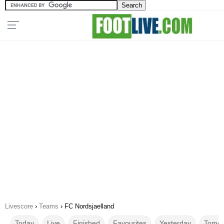
Livescore
›
Teams
›
FC Nordsjaelland
Today
Live
Finished
Favourites
Yesterday
Tomor