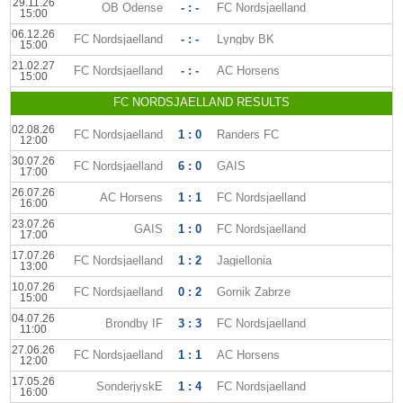
29.11.26
OB Odense
- : -
FC Nordsjaelland
15:00
06.12.26
FC Nordsjaelland
- : -
Lyngby BK
15:00
21.02.27
FC Nordsjaelland
- : -
AC Horsens
15:00
FC NORDSJAELLAND RESULTS
02.08.26
FC Nordsjaelland
1 : 0
Randers FC
12:00
30.07.26
FC Nordsjaelland
6 : 0
GAIS
17:00
26.07.26
AC Horsens
1 : 1
FC Nordsjaelland
16:00
23.07.26
GAIS
1 : 0
FC Nordsjaelland
17:00
17.07.26
FC Nordsjaelland
1 : 2
Jagiellonia
13:00
10.07.26
FC Nordsjaelland
0 : 2
Gornik Zabrze
15:00
04.07.26
Brondby IF
3 : 3
FC Nordsjaelland
11:00
27.06.26
FC Nordsjaelland
1 : 1
AC Horsens
12:00
17.05.26
SonderjyskE
1 : 4
FC Nordsjaelland
16:00