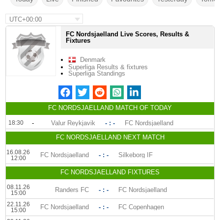
UTC+00:00
FC Nordsjaelland Live Scores, Results &
Fixtures
Denmark
Superliga Results & fixtures
Superliga Standings
FC NORDSJAELLAND MATCH OF TODAY
18:30
-
Valur Reykjavik
- : -
FC Nordsjaelland
FC NORDSJAELLAND NEXT MATCH
16.08.26
FC Nordsjaelland
- : -
Silkeborg IF
12:00
FC NORDSJAELLAND FIXTURES
08.11.26
Randers FC
- : -
FC Nordsjaelland
15:00
22.11.26
FC Nordsjaelland
- : -
FC Copenhagen
15:00