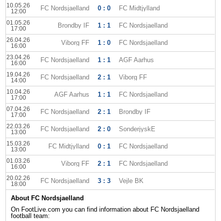
10.05.26
FC Nordsjaelland
0 : 0
FC Midtjylland
12:00
01.05.26
Brondby IF
1 : 1
FC Nordsjaelland
17:00
26.04.26
Viborg FF
1 : 0
FC Nordsjaelland
16:00
23.04.26
FC Nordsjaelland
1 : 1
AGF Aarhus
16:00
19.04.26
FC Nordsjaelland
2 : 1
Viborg FF
14:00
10.04.26
AGF Aarhus
1 : 1
FC Nordsjaelland
17:00
07.04.26
FC Nordsjaelland
2 : 1
Brondby IF
17:00
22.03.26
FC Nordsjaelland
2 : 0
SonderjyskE
13:00
15.03.26
FC Midtjylland
0 : 1
FC Nordsjaelland
13:00
01.03.26
Viborg FF
2 : 1
FC Nordsjaelland
16:00
20.02.26
FC Nordsjaelland
3 : 3
Vejle BK
18:00
About FC Nordsjaelland
On FootLive.com you can find information about FC Nordsjaelland
football team: