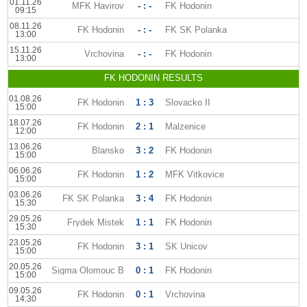
01.11.26
MFK Havirov
- : -
FK Hodonin
09:15
08.11.26
FK Hodonin
- : -
FK SK Polanka
13:00
15.11.26
Vrchovina
- : -
FK Hodonin
13:00
FK HODONIN RESULTS
01.08.26
FK Hodonin
1 : 3
Slovacko II
15:00
18.07.26
FK Hodonin
2 : 1
Malzenice
12:00
13.06.26
Blansko
3 : 2
FK Hodonin
15:00
06.06.26
FK Hodonin
1 : 2
MFK Vitkovice
15:00
03.06.26
FK SK Polanka
3 : 4
FK Hodonin
15:30
29.05.26
Frydek Mistek
1 : 1
FK Hodonin
15:30
23.05.26
FK Hodonin
3 : 1
SK Unicov
15:00
20.05.26
Sigma Olomouc B
0 : 1
FK Hodonin
15:00
09.05.26
FK Hodonin
0 : 1
Vrchovina
14:30