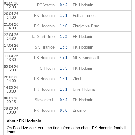
02.05.26
FC Vsetin
0 : 2
FK Hodonin
12:00
29.04.26
FK Hodonin
1 : 1
Fotbal Třinec
14:30
25.04.26
FK Hodonin
1 : 0
Zbrojovka Brno II
14:00
22.04.26
TJ Start Brno
1 : 3
FK Hodonin
14:30
17.04.26
SK Hranice
1 : 3
FK Hodonin
16:00
11.04.26
FK Hodonin
4 : 1
MFK Karvina II
13:30
03.04.26
FC Hlucin
1 : 5
FK Hodonin
16:00
28.03.26
FK Hodonin
1 : 1
Zlin II
14:00
14.03.26
FK Hodonin
1 : 1
Unie Hlubina
13:30
08.03.26
Slovacko II
0 : 2
FK Hodonin
09:15
28.02.26
FK Hodonin
0 : 0
Znojmo
10:00
About FK Hodonin
On FootLive.com you can find information about FK Hodonin football
team: