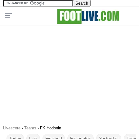
Livescore
›
Teams
›
FK Hodonin
Today
Live
Finished
Favourites
Yesterday
Tomor