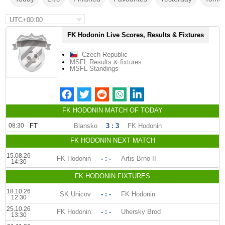
UTC+00:00
FK Hodonin Live Scores, Results & Fixtures
Czech Republic
MSFL Results & fixtures
MSFL Standings
FK HODONIN MATCH OF TODAY
08:30
FT
Blansko
3 : 3
FK Hodonin
FK HODONIN NEXT MATCH
15.08.26
FK Hodonin
- : -
Artis Brno II
14:30
FK HODONIN FIXTURES
18.10.26
SK Unicov
- : -
FK Hodonin
12:30
25.10.26
FK Hodonin
- : -
Uhersky Brod
13:30