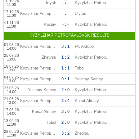
10.10.26
Irtysh
- : -
Kyzylzhar Petropavlovsk
11:00
17.10.26
Kyzylzhar Petropavlovsk
- : -
Ulytau
11:00
01.11.26
Kaspiy
- : -
Kyzylzhar Petropavlovsk
11:00
KYZYLZHAR PETROPAVLOVSK RESULTS
01.08.26
Kyzylzhar Petropavlovsk
3 : 1
FK Aktobe
14:00
25.07.26
Zhetysu
1 : 2
Kyzylzhar Petropavlovsk
13:00
18.07.26
Kyzylzhar Petropavlovsk
1 : 1
Tobol
13:00
04.07.26
Kyzylzhar Petropavlovsk
0 : 1
Yelimay Semey
13:00
27.06.26
Yelimay Semey
2 : 0
Kyzylzhar Petropavlovsk
14:00
21.06.26
Kyzylzhar Petropavlovsk
2 : 4
Kairat Almaty
13:00
17.06.26
Kairat Almaty
3 : 0
Kyzylzhar Petropavlovsk
14:00
13.06.26
Tobol
2 : 0
Kyzylzhar Petropavlovsk
11:00
28.05.26
Kyzylzhar Petropavlovsk
3 : 2
Zhetysu
11:00