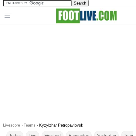
Livescore
›
Teams
›
Kyzylzhar Petropavlovsk
Today
Live
Finished
Favourites
Yesterday
Tomor