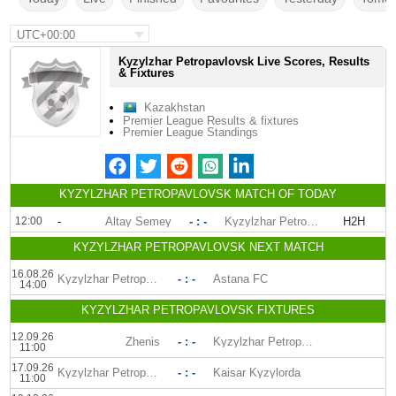
UTC+00:00
Kyzylzhar Petropavlovsk Live Scores, Results
& Fixtures
Kazakhstan
Premier League Results & fixtures
Premier League Standings
KYZYLZHAR PETROPAVLOVSK MATCH OF TODAY
12:00
-
Altay Semey
- : -
Kyzylzhar Petropavlovsk
H2H
KYZYLZHAR PETROPAVLOVSK NEXT MATCH
16.08.26
Kyzylzhar Petropavlovsk
- : -
Astana FC
14:00
KYZYLZHAR PETROPAVLOVSK FIXTURES
12.09.26
Zhenis
- : -
Kyzylzhar Petropavlovsk
11:00
17.09.26
Kyzylzhar Petropavlovsk
- : -
Kaisar Kyzylorda
11:00