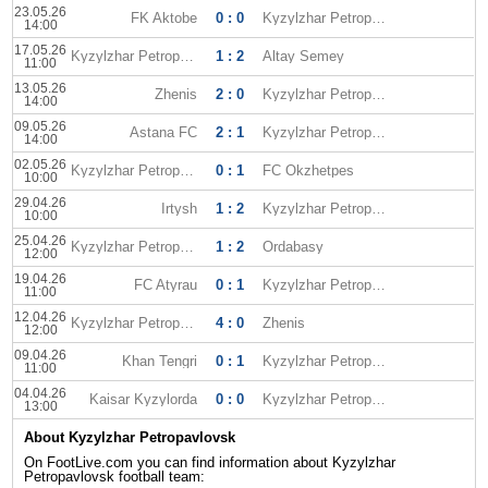
23.05.26
FK Aktobe
0 : 0
Kyzylzhar Petropavlovsk
14:00
17.05.26
Kyzylzhar Petropavlovsk
1 : 2
Altay Semey
11:00
13.05.26
Zhenis
2 : 0
Kyzylzhar Petropavlovsk
14:00
09.05.26
Astana FC
2 : 1
Kyzylzhar Petropavlovsk
14:00
02.05.26
Kyzylzhar Petropavlovsk
0 : 1
FC Okzhetpes
10:00
29.04.26
Irtysh
1 : 2
Kyzylzhar Petropavlovsk
10:00
25.04.26
Kyzylzhar Petropavlovsk
1 : 2
Ordabasy
12:00
19.04.26
FC Atyrau
0 : 1
Kyzylzhar Petropavlovsk
11:00
12.04.26
Kyzylzhar Petropavlovsk
4 : 0
Zhenis
12:00
09.04.26
Khan Tengri
0 : 1
Kyzylzhar Petropavlovsk
11:00
04.04.26
Kaisar Kyzylorda
0 : 0
Kyzylzhar Petropavlovsk
13:00
About Kyzylzhar Petropavlovsk
On FootLive.com you can find information about Kyzylzhar
Petropavlovsk football team: