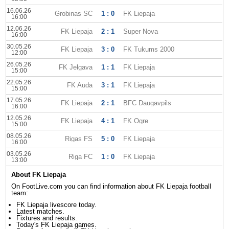
16.06.26
Grobinas SC
1 : 0
FK Liepaja
16:00
12.06.26
FK Liepaja
2 : 1
Super Nova
16:00
30.05.26
FK Liepaja
3 : 0
FK Tukums 2000
12:00
26.05.26
FK Jelgava
1 : 1
FK Liepaja
15:00
22.05.26
FK Auda
3 : 1
FK Liepaja
15:00
17.05.26
FK Liepaja
2 : 1
BFC Daugavpils
16:00
12.05.26
FK Liepaja
4 : 1
FK Ogre
15:00
08.05.26
Rigas FS
5 : 0
FK Liepaja
16:00
03.05.26
Riga FC
1 : 0
FK Liepaja
13:00
About FK Liepaja
On FootLive.com you can find information about FK Liepaja football
team:
FK Liepaja livescore today.
Latest matches.
Fixtures and results.
Today's FK Liepaja games.