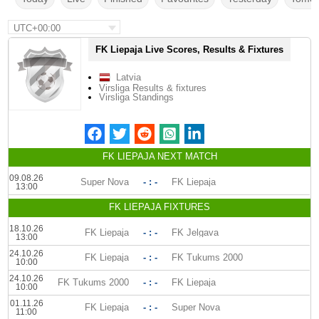
UTC+00:00
FK Liepaja Live Scores, Results & Fixtures
Latvia
Virsliga Results & fixtures
Virsliga Standings
FK LIEPAJA NEXT MATCH
09.08.26
Super Nova
- : -
FK Liepaja
13:00
FK LIEPAJA FIXTURES
18.10.26
FK Liepaja
- : -
FK Jelgava
13:00
24.10.26
FK Liepaja
- : -
FK Tukums 2000
10:00
24.10.26
FK Tukums 2000
- : -
FK Liepaja
10:00
01.11.26
FK Liepaja
- : -
Super Nova
11:00