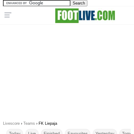
Livescore
›
Teams
›
FK Liepaja
Today
Live
Finished
Favourites
Yesterday
Tomor