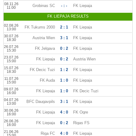
08.11.26
Grobinas SC
- : -
FK Liepaja
11:00
FK LIEPAJA RESULTS
02.08.26
FK Tukums 2000
2 : 1
FK Liepaja
13:00
30.07.26
Austria Wien
3 : 1
FK Liepaja
18:30
26.07.26
FK Jelgava
0 : 2
FK Liepaja
15:30
23.07.26
FK Liepaja
0 : 2
Austria Wien
15:00
15.07.26
FK Decic Tuzi
1 : 2
FK Liepaja
18:30
11.07.26
FK Auda
1 : 0
FK Liepaja
15:00
09.07.26
FK Liepaja
1 : 0
FK Decic Tuzi
16:00
04.07.26
BFC Daugavpils
3 : 1
FK Liepaja
13:00
30.06.26
FK Liepaja
4 : 0
FK Ogre
16:00
26.06.26
FK Liepaja
0 : 2
Rigas FS
16:00
21.06.26
Riga FC
4 : 0
FK Liepaja
15:00