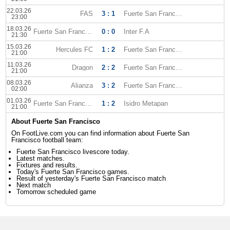
22.03.26
FAS
3 : 1
Fuerte San Francisco
23:00
18.03.26
Fuerte San Francisco
0 : 0
Inter F.A
21:30
15.03.26
Hercules FC
1 : 2
Fuerte San Francisco
21:00
11.03.26
Dragon
2 : 2
Fuerte San Francisco
21:00
08.03.26
Alianza
3 : 2
Fuerte San Francisco
02:00
01.03.26
Fuerte San Francisco
1 : 2
Isidro Metapan
21:00
About Fuerte San Francisco
On FootLive.com you can find information about Fuerte San
Francisco football team:
Fuerte San Francisco livescore today.
Latest matches.
Fixtures and results.
Today's Fuerte San Francisco games.
Result of yesterday's Fuerte San Francisco match
Next match
Tomorrow scheduled game