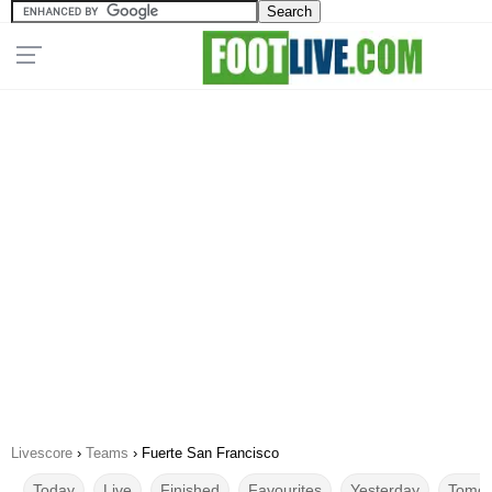
Livescore
›
Teams
›
Fuerte San Francisco
Today
Live
Finished
Favourites
Yesterday
Tomor