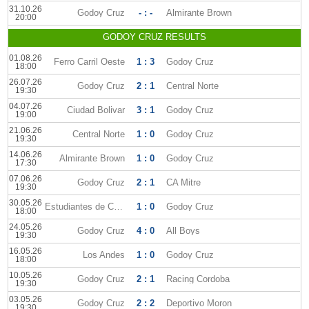
31.10.26
Godoy Cruz
- : -
Almirante Brown
20:00
GODOY CRUZ RESULTS
01.08.26
Ferro Carril Oeste
1 : 3
Godoy Cruz
18:00
26.07.26
Godoy Cruz
2 : 1
Central Norte
19:30
04.07.26
Ciudad Bolivar
3 : 1
Godoy Cruz
19:00
21.06.26
Central Norte
1 : 0
Godoy Cruz
19:30
14.06.26
Almirante Brown
1 : 0
Godoy Cruz
17:30
07.06.26
Godoy Cruz
2 : 1
CA Mitre
19:30
30.05.26
Estudiantes de Caseros
1 : 0
Godoy Cruz
18:00
24.05.26
Godoy Cruz
4 : 0
All Boys
19:30
16.05.26
Los Andes
1 : 0
Godoy Cruz
18:00
10.05.26
Godoy Cruz
2 : 1
Racing Cordoba
19:30
03.05.26
Godoy Cruz
2 : 2
Deportivo Moron
19:30