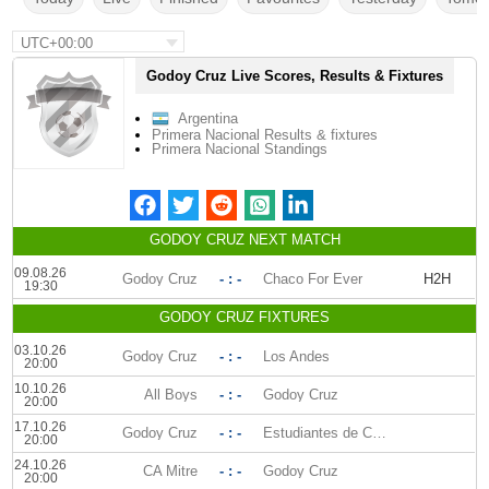
UTC+00:00
Godoy Cruz Live Scores, Results & Fixtures
Argentina
Primera Nacional Results & fixtures
Primera Nacional Standings
GODOY CRUZ NEXT MATCH
09.08.26
Godoy Cruz
- : -
Chaco For Ever
H2H
19:30
GODOY CRUZ FIXTURES
03.10.26
Godoy Cruz
- : -
Los Andes
20:00
10.10.26
All Boys
- : -
Godoy Cruz
20:00
17.10.26
Godoy Cruz
- : -
Estudiantes de Caseros
20:00
24.10.26
CA Mitre
- : -
Godoy Cruz
20:00