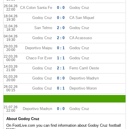
26.04.26
CA Colon Santa Fe
0 : 0
Godoy Cruz
22:00
18.04.26
Godoy Cruz
0 : 0
CA San Miguel
19:30
11.04.26
San Telmo
2 : 0
Godoy Cruz
18:30
04.04.26
Godoy Cruz
2 : 0
CA Acassuso
19:30
29.03.26
Deportivo Maipu
0 : 1
Godoy Cruz
20:00
22.03.26
Chaco For Ever
1 : 1
Godoy Cruz
00:00
14.03.26
Godoy Cruz
2 : 1
Ferro Carril Oeste
21:00
01.03.26
Godoy Cruz
0 : 0
Deportivo Madryn
20:00
26.02.26
Godoy Cruz
0 : 1
Deportivo Moron
00:15
21.07.26
Deportivo Madryn
0 : 0
Godoy Cruz
22:00
About Godoy Cruz
On FootLive.com you can find information about Godoy Cruz football