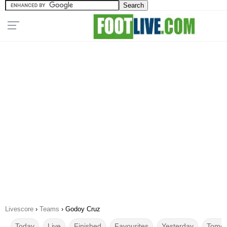
Livescore
›
Teams
›
Godoy Cruz
Today
Live
Finished
Favourites
Yesterday
Tomor