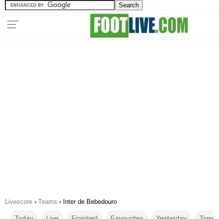
Livescore
›
Teams
›
Inter de Bebedouro
Today
Live
Finished
Favourites
Yesterday
Tomor