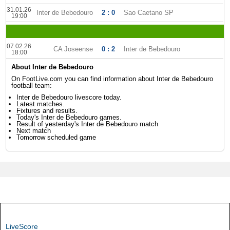
31.01.26
Inter de Bebedouro
2 : 0
Sao Caetano SP
19:00
07.02.26
CA Joseense
0 : 2
Inter de Bebedouro
18:00
About Inter de Bebedouro
On FootLive.com you can find information about Inter de Bebedouro
football team:
Inter de Bebedouro livescore today.
Latest matches.
Fixtures and results.
Today's Inter de Bebedouro games.
Result of yesterday's Inter de Bebedouro match
Next match
Tomorrow scheduled game
LiveScore