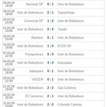
04.04.26
Nacional SP
0 : 1
Inter de Bebedouro
18:00
28.03.26
Inter de Bebedouro
2 : 1
Taquaritinga
19:00
25.03.26
Comercial SP
1 : 0
Inter de Bebedouro
23:00
21.03.26
Inter de Bebedouro
0 : 0
Tanabi
19:00
18.03.26
Barretos
0 : 1
Inter de Bebedouro
23:00
14.03.26
Inter de Bebedouro
1 : 0
ECUS SP
19:00
07.03.26
Penapolense
0 : 0
Inter de Bebedouro
22:30
04.03.26
Inter de Bebedouro
4 : 0
Aracatuba
23:00
28.02.26
Jabaquara
0 : 1
Inter de Bebedouro
18:00
25.02.26
VOCEM
0 : 1
Inter de Bebedouro
22:30
21.02.26
Inter de Bebedouro
2 : 2
Sao-Carlense
19:00
14.02.26
EC Lemense
2 : 1
Inter de Bebedouro
20:00
11.02.26
Inter de Bebedouro
2 : 0
Colorado Caieiras
23:00