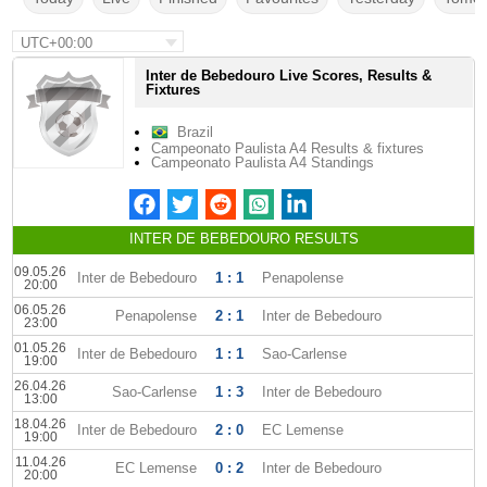
UTC+00:00
Inter de Bebedouro Live Scores, Results &
Fixtures
Brazil
Campeonato Paulista A4 Results & fixtures
Campeonato Paulista A4 Standings
INTER DE BEBEDOURO RESULTS
09.05.26
Inter de Bebedouro
1 : 1
Penapolense
20:00
06.05.26
Penapolense
2 : 1
Inter de Bebedouro
23:00
01.05.26
Inter de Bebedouro
1 : 1
Sao-Carlense
19:00
26.04.26
Sao-Carlense
1 : 3
Inter de Bebedouro
13:00
18.04.26
Inter de Bebedouro
2 : 0
EC Lemense
19:00
11.04.26
EC Lemense
0 : 2
Inter de Bebedouro
20:00