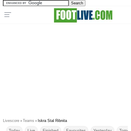
Livescore
›
Teams
›
Iskra Stal Ribnita
Today
Live
Finished
Favourites
Yesterday
Tomor