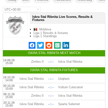
UTC+00:00
Iskra Stal Ribnita Live Scores, Results &
Fixtures
Moldova
Liga 1 Results & fixtures
Liga 1 Standings
ISKRA STAL RIBNITA NEXT MATCH
14.08.26
Zimbru II
- : -
Iskra Stal Ribnita
15:00
ISKRA STAL RIBNITA FIXTURES
16.10.26
Iskra Stal Ribnita
- : -
Ungheni
14:00
30.10.26
Iskra Stal Ribnita
- : -
Vulturii Cutezatori
15:00
06.11.26
Zimbru II
- : -
Iskra Stal Ribnita
15:00
20.11.26
Iskra Stal Ribnita
- : -
Sparta Selemet
15:00