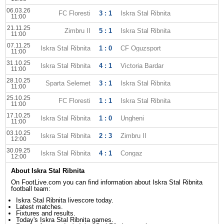
06.03.26
FC Floresti
3 : 1
Iskra Stal Ribnita
11:00
21.11.25
Zimbru II
5 : 1
Iskra Stal Ribnita
11:00
07.11.25
Iskra Stal Ribnita
1 : 0
CF Oguzsport
11:00
31.10.25
Iskra Stal Ribnita
4 : 1
Victoria Bardar
11:00
28.10.25
Sparta Selemet
3 : 1
Iskra Stal Ribnita
11:00
25.10.25
FC Floresti
1 : 1
Iskra Stal Ribnita
11:00
17.10.25
Iskra Stal Ribnita
1 : 0
Ungheni
11:00
03.10.25
Iskra Stal Ribnita
2 : 3
Zimbru II
12:00
30.09.25
Iskra Stal Ribnita
4 : 1
Congaz
12:00
About Iskra Stal Ribnita
On FootLive.com you can find information about Iskra Stal Ribnita
football team:
Iskra Stal Ribnita livescore today.
Latest matches.
Fixtures and results.
Today's Iskra Stal Ribnita games.