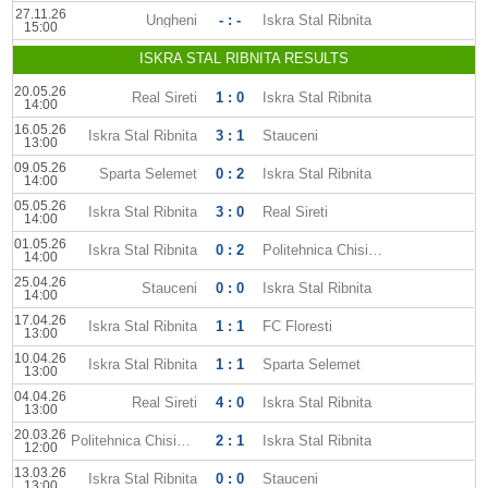
27.11.26
Ungheni
- : -
Iskra Stal Ribnita
15:00
ISKRA STAL RIBNITA RESULTS
20.05.26
Real Sireti
1 : 0
Iskra Stal Ribnita
14:00
16.05.26
Iskra Stal Ribnita
3 : 1
Stauceni
13:00
09.05.26
Sparta Selemet
0 : 2
Iskra Stal Ribnita
14:00
05.05.26
Iskra Stal Ribnita
3 : 0
Real Sireti
14:00
01.05.26
Iskra Stal Ribnita
0 : 2
Politehnica Chisinau
14:00
25.04.26
Stauceni
0 : 0
Iskra Stal Ribnita
14:00
17.04.26
Iskra Stal Ribnita
1 : 1
FC Floresti
13:00
10.04.26
Iskra Stal Ribnita
1 : 1
Sparta Selemet
13:00
04.04.26
Real Sireti
4 : 0
Iskra Stal Ribnita
13:00
20.03.26
Politehnica Chisinau
2 : 1
Iskra Stal Ribnita
12:00
13.03.26
Iskra Stal Ribnita
0 : 0
Stauceni
13:00