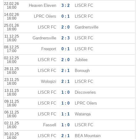
22.02.26
Heaven Eleven
3 : 2
LISCR FC
16:00
14.02.26
LPRC Oilers
0 : 1
LISCR FC
16:00
25.01.26
LISCR FC
2 : 0
Gardnersville
16:00
11.12.25
Gardnersville
2 : 3
LISCR FC
16:00
08.12.25
Freeport
0 : 1
LISCR FC
17:00
02.12.25
LISCR FC
2 : 0
Jubilee
16:00
28.11.25
LISCR FC
2 : 1
Borough
16:00
23.11.25
Wologizi
2 : 1
LISCR FC
16:00
13.11.25
LISCR FC
1 : 0
Discoveries
16:00
09.11.25
LISCR FC
1 : 0
LPRC Oilers
16:00
06.11.25
LISCR FC
1 : 1
Watanga
16:00
02.11.25
Fassell
1 : 0
LISCR FC
16:00
30.10.25
LISCR FC
2 : 1
BEA Mountain
16:00