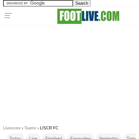
Livescore
›
Teams
›
LISCR FC
Today
Live
Finished
Favourites
Yesterday
Tomor