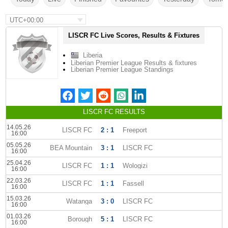
UTC+00:00
LISCR FC Live Scores, Results & Fixtures
Liberia
Liberian Premier League Results & fixtures
Liberian Premier League Standings
LISCR FC RESULTS
14.05.26
LISCR FC
2 : 1
Freeport
16:00
05.05.26
BEA Mountain
3 : 1
LISCR FC
16:00
25.04.26
LISCR FC
1 : 1
Wologizi
16:00
22.03.26
LISCR FC
1 : 1
Fassell
16:00
15.03.26
Watanga
3 : 0
LISCR FC
16:00
01.03.26
Borough
5 : 1
LISCR FC
16:00