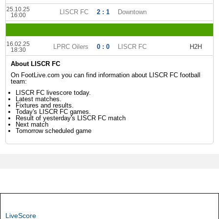
25.10.25
LISCR FC
2 : 1
Downtown
16:00
16.02.25
LPRC Oilers
0 : 0
LISCR FC
H2H
18:30
About LISCR FC
On FootLive.com you can find information about LISCR FC football
team:
LISCR FC livescore today.
Latest matches.
Fixtures and results.
Today's LISCR FC games.
Result of yesterday's LISCR FC match
Next match
Tomorrow scheduled game
LiveScore