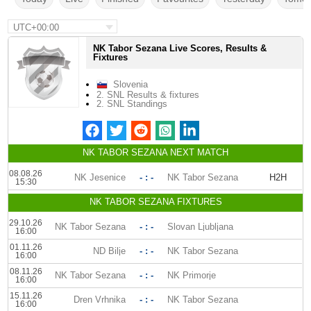
UTC+00:00
NK Tabor Sezana Live Scores, Results &
Fixtures
Slovenia
2. SNL Results & fixtures
2. SNL Standings
NK TABOR SEZANA NEXT MATCH
08.08.26
NK Jesenice
- : -
NK Tabor Sezana
H2H
15:30
NK TABOR SEZANA FIXTURES
29.10.26
NK Tabor Sezana
- : -
Slovan Ljubljana
16:00
01.11.26
ND Bilje
- : -
NK Tabor Sezana
16:00
08.11.26
NK Tabor Sezana
- : -
NK Primorje
16:00
15.11.26
Dren Vrhnika
- : -
NK Tabor Sezana
16:00