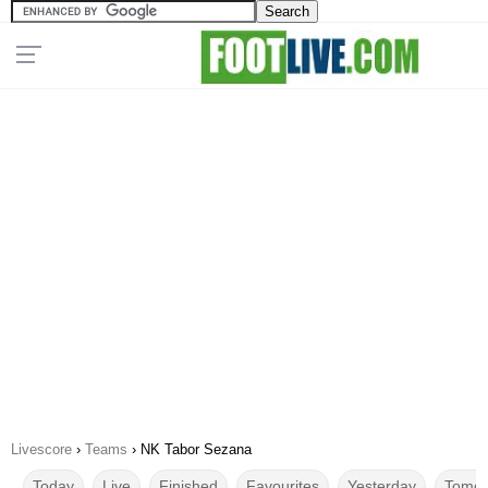
Livescore
›
Teams
›
NK Tabor Sezana
Today
Live
Finished
Favourites
Yesterday
Tomor