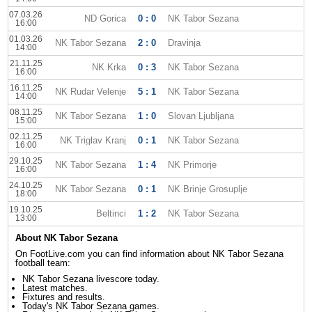
07.03.26
ND Gorica
0 : 0
NK Tabor Sezana
16:00
01.03.26
NK Tabor Sezana
2 : 0
Dravinja
14:00
21.11.25
NK Krka
0 : 3
NK Tabor Sezana
16:00
16.11.25
NK Rudar Velenje
5 : 1
NK Tabor Sezana
14:00
08.11.25
NK Tabor Sezana
1 : 0
Slovan Ljubljana
15:00
02.11.25
NK Triglav Kranj
0 : 1
NK Tabor Sezana
16:00
29.10.25
NK Tabor Sezana
1 : 4
NK Primorje
16:00
24.10.25
NK Tabor Sezana
0 : 1
NK Brinje Grosuplje
18:00
19.10.25
Beltinci
1 : 2
NK Tabor Sezana
13:00
About NK Tabor Sezana
On FootLive.com you can find information about NK Tabor Sezana
football team:
NK Tabor Sezana livescore today.
Latest matches.
Fixtures and results.
Today's NK Tabor Sezana games.