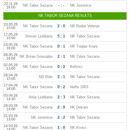
22.11.26
NK Tabor Sezana
- : -
NK Jesenice
16:00
NK TABOR SEZANA RESULTS
23.05.26
NK Tabor Sezana
2 : 0
NK Rudar Velenje
15:00
17.05.26
Slovan Ljubljana
5 : 1
NK Tabor Sezana
15:00
10.05.26
NK Tabor Sezana
0 : 1
NK Triglav Kranj
16:00
06.05.26
NK Brinje Grosuplje
2 : 1
NK Tabor Sezana
16:00
02.05.26
NK Tabor Sezana
0 : 2
Beltinci
13:00
26.04.26
ND Bilje
2 : 1
NK Tabor Sezana
15:00
17.04.26
NK Tabor Sezana
0 : 2
Nafta 1903
18:00
03.04.26
Ilirija Ljubljana
2 : 3
NK Tabor Sezana
14:30
28.03.26
NK Tabor Sezana
2 : 0
NK Dekani
14:00
21.03.26
NK Jesenice
2 : 2
NK Tabor Sezana
13:00
14.03.26
NK Tabor Sezana
1 : 0
NK Krsko
14:00