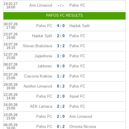
19.02.27
Aris Limassol
- : -
Pafos FC
18:00
PAFOS FC RESULTS
30.07.26
Pafos FC
4 : 0
Hajduk Split
17:00
23.07.26
Hajduk Split
2 : 0
Pafos FC
19:00
16.07.26
Slovan Bratislava
3 : 2
Pafos FC
16:15
12.07.26
Jagiellonia
1 : 0
Pafos FC
15:00
08.07.26
Jablonec
0 : 0
Pafos FC
16:00
03.07.26
Cracovia Krakow
1 : 2
Pafos FC
15:00
29.05.26
Apollon Limassol
0 : 2
Pafos FC
16:00
22.05.26
Pafos FC
2 : 0
Apoel FC
14:30
16.05.26
AEK Larnaca
2 : 2
Pafos FC
15:00
10.05.26
Pafos FC
2 : 0
Aris Limassol
15:00
06.05.26
Pafos FC
0 : 2
Omonia Nicosia
16:00