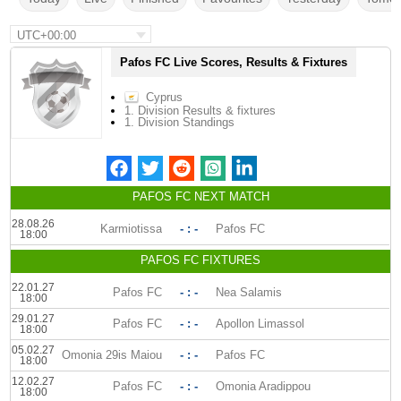
UTC+00:00
Pafos FC Live Scores, Results & Fixtures
Cyprus
1. Division Results & fixtures
1. Division Standings
PAFOS FC NEXT MATCH
28.08.26
Karmiotissa
- : -
Pafos FC
18:00
PAFOS FC FIXTURES
22.01.27
Pafos FC
- : -
Nea Salamis
18:00
29.01.27
Pafos FC
- : -
Apollon Limassol
18:00
05.02.27
Omonia 29is Maiou
- : -
Pafos FC
18:00
12.02.27
Pafos FC
- : -
Omonia Aradippou
18:00