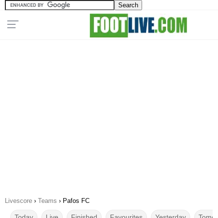
Livescore
›
Teams
›
Pafos FC
Today
Live
Finished
Favourites
Yesterday
Tomor