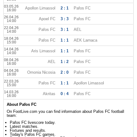
03.05.26
Apollon Limassol
2 : 1
Pafos FC
16:00
26.04.26
Apoel FC
3 : 3
Pafos FC
14:00
22.04.26
Pafos FC
3 : 1
AEL
14:00
18.04.26
Pafos FC
1 : 1
AEK Larnaca
15:00
14.04.26
Aris Limassol
1 : 1
Pafos FC
14:00
08.04.26
AEL
1 : 2
Pafos FC
16:00
04.04.26
Omonia Nicosia
2 : 0
Pafos FC
16:00
22.03.26
Pafos FC
1 : 1
Apollon Limassol
15:00
14.03.26
Akritas
0 : 4
Pafos FC
16:00
About Pafos FC
On FootLive.com you can find information about Pafos FC football
team:
Pafos FC livescore today.
Latest matches.
Fixtures and results.
Today's Pafos FC games.