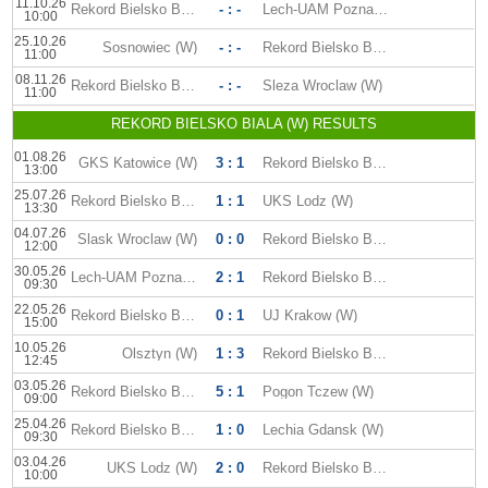
11.10.26
Rekord Bielsko Biala (W)
- : -
Lech-UAM Poznan (W)
10:00
25.10.26
Sosnowiec (W)
- : -
Rekord Bielsko Biala (W)
11:00
08.11.26
Rekord Bielsko Biala (W)
- : -
Sleza Wroclaw (W)
11:00
REKORD BIELSKO BIALA (W) RESULTS
01.08.26
GKS Katowice (W)
3 : 1
Rekord Bielsko Biala (W)
13:00
25.07.26
Rekord Bielsko Biala (W)
1 : 1
UKS Lodz (W)
13:30
04.07.26
Slask Wroclaw (W)
0 : 0
Rekord Bielsko Biala (W)
12:00
30.05.26
Lech-UAM Poznan (W)
2 : 1
Rekord Bielsko Biala (W)
09:30
22.05.26
Rekord Bielsko Biala (W)
0 : 1
UJ Krakow (W)
15:00
10.05.26
Olsztyn (W)
1 : 3
Rekord Bielsko Biala (W)
12:45
03.05.26
Rekord Bielsko Biala (W)
5 : 1
Pogon Tczew (W)
09:00
25.04.26
Rekord Bielsko Biala (W)
1 : 0
Lechia Gdansk (W)
09:30
03.04.26
UKS Lodz (W)
2 : 0
Rekord Bielsko Biala (W)
10:00