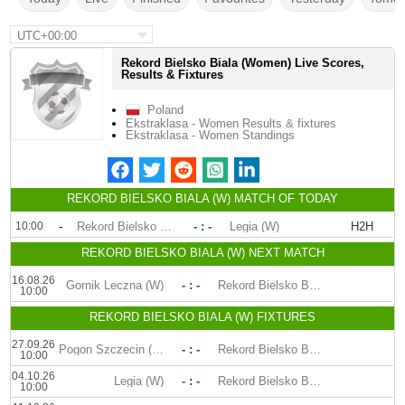
UTC+00:00
Rekord Bielsko Biala (Women) Live Scores,
Results & Fixtures
Poland
Ekstraklasa - Women Results & fixtures
Ekstraklasa - Women Standings
REKORD BIELSKO BIALA (W) MATCH OF TODAY
10:00
-
Rekord Bielsko Biala (W)
- : -
Legia (W)
H2H
REKORD BIELSKO BIALA (W) NEXT MATCH
16.08.26
Gornik Leczna (W)
- : -
Rekord Bielsko Biala (W)
10:00
REKORD BIELSKO BIALA (W) FIXTURES
27.09.26
Pogon Szczecin (W)
- : -
Rekord Bielsko Biala (W)
10:00
04.10.26
Legia (W)
- : -
Rekord Bielsko Biala (W)
10:00