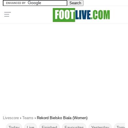
Livescore
›
Teams
›
Rekord Bielsko Biala (Women)
Today
Live
Finished
Favourites
Yesterday
Tomor