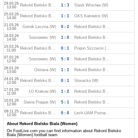
29.03.26
Rekord Bielsko Biala (W)
1 : 3
Slask Wroclaw (W)
13:00
25.03.26
Rekord Bielsko Biala (W)
1 : 1
GKS Katowice (W)
14:00
21.03.26
Gornik Leczna (W)
0 : 2
Rekord Bielsko Biala (W)
13:00
18.03.26
Sosnowiec (W)
1 : 0
Rekord Bielsko Biala (W)
14:00
15.03.26
Rekord Bielsko Biala (W)
0 : 1
Pogon Szczecin (W)
11:00
07.02.26
Sosnowiec (W)
5 : 0
Rekord Bielsko Biala (W)
12:00
28.01.26
Ostrava (W)
1 : 1
Rekord Bielsko Biala (W)
13:00
24.01.26
Rekord Bielsko Biala (W)
0 : 1
Slovacko (W)
12:00
17.01.26
UJ Krakow (W)
1 : 2
Rekord Bielsko Biala (W)
11:00
10.01.26
Slavia Prague (W)
5 : 1
Rekord Bielsko Biala (W)
12:00
08.11.25
Rekord Bielsko Biala (W)
0 : 0
Lech-UAM Poznan (W)
12:00
About Rekord Bielsko Biala (Women)
On FootLive.com you can find information about Rekord Bielsko
Biala (Women) football team: