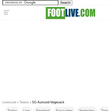
Livescore
›
Teams
›
SG Aumund-Vegesack
Today
Live
Finished
Favourites
Yesterday
Tomor