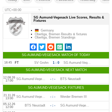
UTC+00:00
SG Aumund-Vegesack Live Scores, Results &
Fixtures
Germany
Oberliga, Bremen Results & fixtures
Oberliga, Bremen Standings
SG AUMUND-VEGESACK MATCH OF TODAY
16:45
FT
SV Grohn
1 : 0
SG Aumund-Vegesack
SG AUMUND-VEGESACK NEXT MATCH
12.08.26
SG Aumund-Vegesack
- : -
BTS Neustadt
17:00
SG AUMUND-VEGESACK FIXTURES
21.11.26
SG Aumund-Vegesack
- : -
Werder Bremen III
13:00
05.12.26
BTS Neustadt
- : -
SG Aumund-Vegesack
12:00