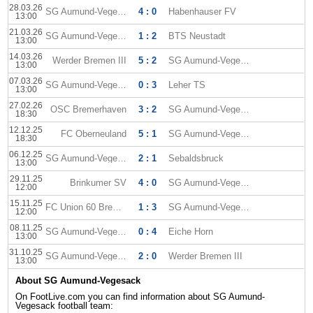
28.03.26
SG Aumund-Vegesack
4 : 0
Habenhauser FV
13:00
21.03.26
SG Aumund-Vegesack
1 : 2
BTS Neustadt
13:00
14.03.26
Werder Bremen III
5 : 2
SG Aumund-Vegesack
13:00
07.03.26
SG Aumund-Vegesack
0 : 3
Leher TS
13:00
27.02.26
OSC Bremerhaven
3 : 2
SG Aumund-Vegesack
18:30
12.12.25
FC Oberneuland
5 : 1
SG Aumund-Vegesack
18:30
06.12.25
SG Aumund-Vegesack
2 : 1
Sebaldsbruck
13:00
29.11.25
Brinkumer SV
4 : 0
SG Aumund-Vegesack
12:00
15.11.25
FC Union 60 Bremen
1 : 3
SG Aumund-Vegesack
12:00
08.11.25
SG Aumund-Vegesack
0 : 4
Eiche Horn
13:00
31.10.25
SG Aumund-Vegesack
2 : 0
Werder Bremen III
13:00
About SG Aumund-Vegesack
On FootLive.com you can find information about SG Aumund-
Vegesack football team: