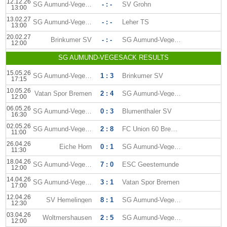
12.12.26
SG Aumund-Vegesack
- : -
SV Grohn
13:00
13.02.27
SG Aumund-Vegesack
- : -
Leher TS
13:00
20.02.27
Brinkumer SV
- : -
SG Aumund-Vegesack
12:00
SG AUMUND-VEGESACK RESULTS
15.05.26
SG Aumund-Vegesack
1 : 3
Brinkumer SV
17:15
10.05.26
Vatan Spor Bremen
2 : 4
SG Aumund-Vegesack
12:00
06.05.26
SG Aumund-Vegesack
0 : 3
Blumenthaler SV
16:30
02.05.26
SG Aumund-Vegesack
2 : 8
FC Union 60 Bremen
11:00
26.04.26
Eiche Horn
0 : 1
SG Aumund-Vegesack
11:30
18.04.26
SG Aumund-Vegesack
7 : 0
ESC Geestemunde
12:00
14.04.26
SG Aumund-Vegesack
3 : 1
Vatan Spor Bremen
17:00
12.04.26
SV Hemelingen
8 : 1
SG Aumund-Vegesack
12:30
03.04.26
Woltmershausen
2 : 5
SG Aumund-Vegesack
12:00