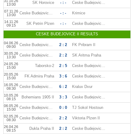
31.10.26
SK Horovice
- : -
Ceske Budejovice II
13:00
07.11.26
Ceske Budejovice II
- : -
Krimice
13:00
14.11.26
SK Petrin Plzen
- : -
Ceske Budejovice II
09:15
CESKE BUDEJOVICE II RESULTS
04.06.26
Ceske Budejovice II
2 : 2
FK Pribram II
09:00
30.05.26
Ceske Budejovice II
2 : 2
SK Aritma Praha
13:30
24.05.26
Taborsko-2
2 : 5
Ceske Budejovice II
15:00
20.05.26
FK Admira Praha
3 : 6
Ceske Budejovice II
15:00
16.05.26
Ceske Budejovice II
6 : 2
Kraluv Dvur
08:30
10.05.26
Bohemians 1905 II
3 : 3
Ceske Budejovice II
08:15
06.05.26
Ceske Budejovice II
0 : 0
TJ Sokol Hostoun
15:00
02.05.26
Ceske Budejovice II
2 : 2
Viktoria Plzen II
08:30
26.04.26
Dukla Praha II
2 : 2
Ceske Budejovice II
08:15