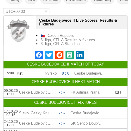
UTC+00:00
Ceske Budejovice II Live Scores, Results &
Fixtures
Czech Republic
3. liga, CFL A Results & fixtures
3. liga, CFL A Standings
CESKE BUDEJOVICE II MATCH OF TODAY
15:00
Pst
Nyrsko
0 : 0
Ceske Budejovice II
CESKE BUDEJOVICE II NEXT MATCH
09.08.26
Ceske Budejovice II
- : -
FK Admira Praha
H2H
15:00
CESKE BUDEJOVICE II FIXTURES
17.10.26
Slavoj Cesky Krumlov
- : -
Ceske Budejovice II
08:15
24.10.26
Ceske Budejovice II
- : -
SK Senco Doubravka
12:30