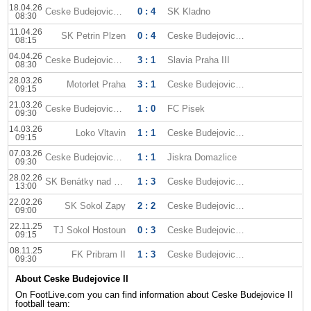
18.04.26
Ceske Budejovice II
0 : 4
SK Kladno
08:30
11.04.26
SK Petrin Plzen
0 : 4
Ceske Budejovice II
08:15
04.04.26
Ceske Budejovice II
3 : 1
Slavia Praha III
08:30
28.03.26
Motorlet Praha
3 : 1
Ceske Budejovice II
09:15
21.03.26
Ceske Budejovice II
1 : 0
FC Pisek
09:30
14.03.26
Loko Vltavin
1 : 1
Ceske Budejovice II
09:15
07.03.26
Ceske Budejovice II
1 : 1
Jiskra Domazlice
09:30
28.02.26
SK Benátky nad Jizerou
1 : 3
Ceske Budejovice II
13:00
22.02.26
SK Sokol Zapy
2 : 2
Ceske Budejovice II
09:00
22.11.25
TJ Sokol Hostoun
0 : 3
Ceske Budejovice II
09:15
08.11.25
FK Pribram II
1 : 3
Ceske Budejovice II
09:30
About Ceske Budejovice II
On FootLive.com you can find information about Ceske Budejovice II
football team: