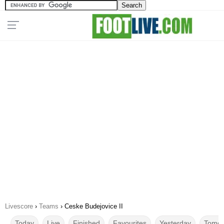
Livescore
›
Teams
›
Ceske Budejovice II
Today
Live
Finished
Favourites
Yesterday
Tomor