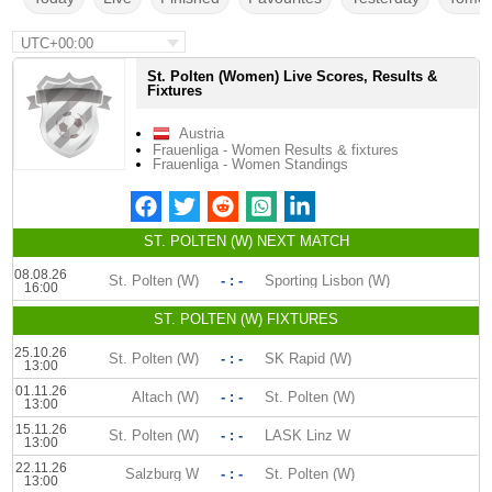
UTC+00:00
St. Polten (Women) Live Scores, Results &
Fixtures
Austria
Frauenliga - Women Results & fixtures
Frauenliga - Women Standings
ST. POLTEN (W) NEXT MATCH
08.08.26
St. Polten (W)
- : -
Sporting Lisbon (W)
16:00
ST. POLTEN (W) FIXTURES
25.10.26
St. Polten (W)
- : -
SK Rapid (W)
13:00
01.11.26
Altach (W)
- : -
St. Polten (W)
13:00
15.11.26
St. Polten (W)
- : -
LASK Linz W
13:00
22.11.26
Salzburg W
- : -
St. Polten (W)
13:00