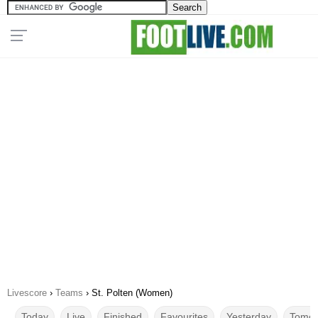
Livescore
›
Teams
›
St. Polten (Women)
Today
Live
Finished
Favourites
Yesterday
Tomor