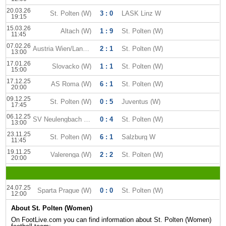
20.03.26
St. Polten (W)
3 : 0
LASK Linz W
19:15
15.03.26
Altach (W)
1 : 9
St. Polten (W)
11:45
07.02.26
Austria Wien/Landhaus (W)
2 : 1
St. Polten (W)
13:00
17.01.26
Slovacko (W)
1 : 1
St. Polten (W)
15:00
17.12.25
AS Roma (W)
6 : 1
St. Polten (W)
20:00
09.12.25
St. Polten (W)
0 : 5
Juventus (W)
17:45
06.12.25
SV Neulengbach (W)
0 : 4
St. Polten (W)
13:00
23.11.25
St. Polten (W)
6 : 1
Salzburg W
11:45
19.11.25
Valerenga (W)
2 : 2
St. Polten (W)
20:00
24.07.25
Sparta Prague (W)
0 : 0
St. Polten (W)
12:00
About St. Polten (Women)
On FootLive.com you can find information about St. Polten (Women)