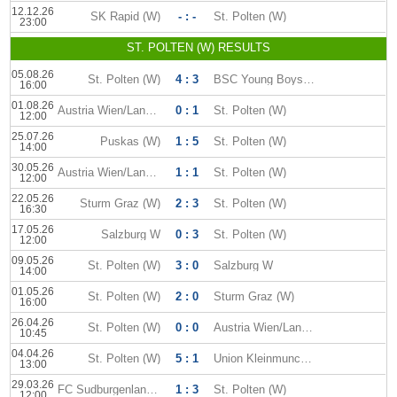
12.12.26
SK Rapid (W)
- : -
St. Polten (W)
23:00
ST. POLTEN (W) RESULTS
05.08.26
St. Polten (W)
4 : 3
BSC Young Boys (W)
16:00
01.08.26
Austria Wien/Landhaus (W)
0 : 1
St. Polten (W)
12:00
25.07.26
Puskas (W)
1 : 5
St. Polten (W)
14:00
30.05.26
Austria Wien/Landhaus (W)
1 : 1
St. Polten (W)
12:00
22.05.26
Sturm Graz (W)
2 : 3
St. Polten (W)
16:30
17.05.26
Salzburg W
0 : 3
St. Polten (W)
12:00
09.05.26
St. Polten (W)
3 : 0
Salzburg W
14:00
01.05.26
St. Polten (W)
2 : 0
Sturm Graz (W)
16:00
26.04.26
St. Polten (W)
0 : 0
Austria Wien/Landhaus (W)
10:45
04.04.26
St. Polten (W)
5 : 1
Union Kleinmunchen (W)
13:00
29.03.26
FC Sudburgenland (W)
1 : 3
St. Polten (W)
12:00