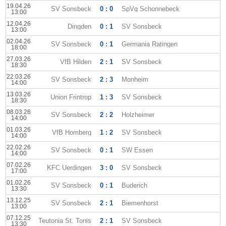
19.04.26
SV Sonsbeck
0 : 0
SpVg Schonnebeck
13:00
12.04.26
Dingden
0 : 1
SV Sonsbeck
13:00
02.04.26
SV Sonsbeck
0 : 1
Germania Ratingen
18:00
27.03.26
VfB Hilden
2 : 1
SV Sonsbeck
18:30
22.03.26
SV Sonsbeck
2 : 3
Monheim
14:00
13.03.26
Union Frintrop
1 : 3
SV Sonsbeck
18:30
08.03.26
SV Sonsbeck
2 : 2
Holzheimer
14:00
01.03.26
VfB Homberg
1 : 2
SV Sonsbeck
14:00
22.02.26
SV Sonsbeck
0 : 1
SW Essen
14:00
07.02.26
KFC Uerdingen
3 : 0
SV Sonsbeck
17:00
01.02.26
SV Sonsbeck
0 : 1
Buderich
13:30
13.12.25
SV Sonsbeck
2 : 1
Biemenhorst
13:00
07.12.25
Teutonia St. Tonis
2 : 1
SV Sonsbeck
13:30