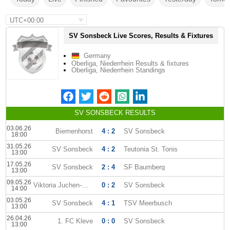
UTC+00:00
SV Sonsbeck Live Scores, Results & Fixtures
Germany
Oberliga, Niederrhein Results & fixtures
Oberliga, Niederrhein Standings
SV SONSBECK RESULTS
03.06.26
Biemenhorst
4 : 2
SV Sonsbeck
18:00
31.05.26
SV Sonsbeck
4 : 2
Teutonia St. Tonis
13:00
17.05.26
SV Sonsbeck
2 : 4
SF Baumberg
13:00
09.05.26
Viktoria Juchen-Garzweiler
0 : 2
SV Sonsbeck
14:00
03.05.26
SV Sonsbeck
4 : 1
TSV Meerbusch
13:00
26.04.26
1. FC Kleve
0 : 0
SV Sonsbeck
13:00