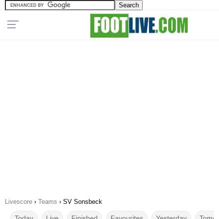
Livescore
›
Teams
›
SV Sonsbeck
Today
Live
Finished
Favourites
Yesterday
Tomor