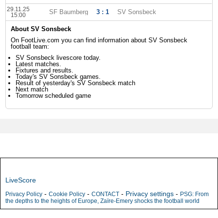
29.11.25
SF Baumberg
3 : 1
SV Sonsbeck
15:00
About SV Sonsbeck
On FootLive.com you can find information about SV Sonsbeck
football team:
SV Sonsbeck livescore today.
Latest matches.
Fixtures and results.
Today's SV Sonsbeck games.
Result of yesterday's SV Sonsbeck match
Next match
Tomorrow scheduled game
LiveScore
-
-
-
Privacy settings
-
Privacy Policy
Cookie Policy
CONTACT
PSG: From
the depths to the heights of Europe, Zaïre-Emery shocks the football world