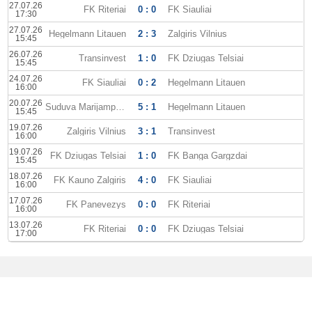
27.07.26
FK Riteriai
0 : 0
FK Siauliai
17:30
27.07.26
Hegelmann Litauen
2 : 3
Zalgiris Vilnius
15:45
26.07.26
Transinvest
1 : 0
FK Dziugas Telsiai
15:45
24.07.26
FK Siauliai
0 : 2
Hegelmann Litauen
16:00
20.07.26
Suduva Marijampole
5 : 1
Hegelmann Litauen
15:45
19.07.26
Zalgiris Vilnius
3 : 1
Transinvest
16:00
19.07.26
FK Dziugas Telsiai
1 : 0
FK Banga Gargzdai
15:45
18.07.26
FK Kauno Zalgiris
4 : 0
FK Siauliai
16:00
17.07.26
FK Panevezys
0 : 0
FK Riteriai
16:00
13.07.26
FK Riteriai
0 : 0
FK Dziugas Telsiai
17:00