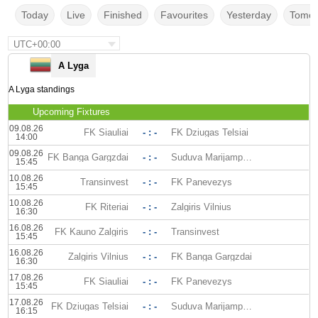
Today
Live
Finished
Favourites
Yesterday
Tomor
UTC+00:00
A Lyga
A Lyga standings
Upcoming Fixtures
09.08.26
FK Siauliai
- : -
FK Dziugas Telsiai
14:00
09.08.26
FK Banga Gargzdai
- : -
Suduva Marijampole
15:45
10.08.26
Transinvest
- : -
FK Panevezys
15:45
10.08.26
FK Riteriai
- : -
Zalgiris Vilnius
16:30
16.08.26
FK Kauno Zalgiris
- : -
Transinvest
15:45
16.08.26
Zalgiris Vilnius
- : -
FK Banga Gargzdai
16:30
17.08.26
FK Siauliai
- : -
FK Panevezys
15:45
17.08.26
FK Dziugas Telsiai
- : -
Suduva Marijampole
16:15