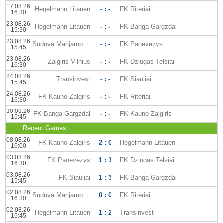
17.08.26
Hegelmann Litauen
- : -
FK Riteriai
16:30
23.08.26
Hegelmann Litauen
- : -
FK Banga Gargzdai
15:30
23.08.26
Suduva Marijampole
- : -
FK Panevezys
15:45
23.08.26
Zalgiris Vilnius
- : -
FK Dziugas Telsiai
16:30
24.08.26
Transinvest
- : -
FK Siauliai
15:45
24.08.26
FK Kauno Zalgiris
- : -
FK Riteriai
16:30
30.08.26
FK Banga Gargzdai
- : -
FK Kauno Zalgiris
15:45
Recent Games
08.08.26
FK Kauno Zalgiris
2 : 0
Hegelmann Litauen
16:00
03.08.26
FK Panevezys
1 : 1
FK Dziugas Telsiai
16:30
03.08.26
FK Siauliai
1 : 3
FK Banga Gargzdai
15:45
02.08.26
Suduva Marijampole
0 : 0
FK Riteriai
16:30
02.08.26
Hegelmann Litauen
1 : 2
Transinvest
15:45