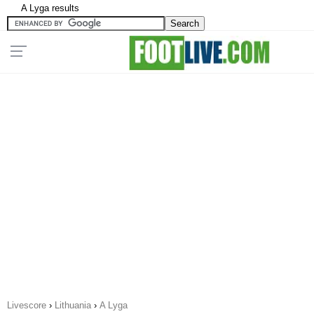
A Lyga results
Livescore
›
Lithuania
›
A Lyga