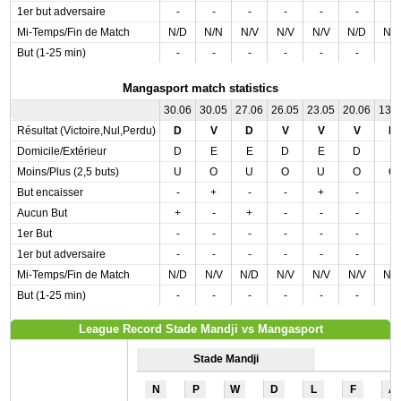
1er but adversaire
-
-
-
-
-
-
-
Mi-Temps/Fin de Match
N/D
N/N
N/V
N/V
N/V
N/D
N/
But (1-25 min)
-
-
-
-
-
-
-
Mangasport match statistics
30.06
30.05
27.06
26.05
23.05
20.06
13.
Résultat (Victoire,Nul,Perdu)
D
V
D
V
V
V
D
Domicile/Extérieur
D
E
E
D
E
D
E
Moins/Plus (2,5 buts)
U
O
U
O
U
O
O
But encaisser
-
+
-
-
+
-
-
Aucun But
+
-
+
-
-
-
-
1er But
-
-
-
-
-
-
-
1er but adversaire
-
-
-
-
-
-
-
Mi-Temps/Fin de Match
N/D
N/V
N/D
N/V
N/V
N/V
N/
But (1-25 min)
-
-
-
-
-
-
-
League Record Stade Mandji vs Mangasport
Stade Mandji
N
P
W
D
L
F
A