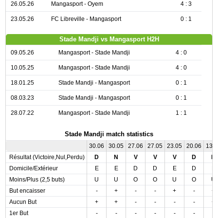
26.05.26
Mangasport - Oyem
4 : 3
23.05.26
FC Libreville - Mangasport
0 : 1
Stade Mandji vs Mangasport H2H
09.05.26
Mangasport - Stade Mandji
4 : 0
10.05.25
Mangasport - Stade Mandji
4 : 0
18.01.25
Stade Mandji - Mangasport
0 : 1
08.03.23
Stade Mandji - Mangasport
0 : 1
28.07.22
Mangasport - Stade Mandji
1 : 1
Stade Mandji match statistics
30.06
30.05
27.06
27.05
23.05
20.06
13.
Résultat (Victoire,Nul,Perdu)
D
N
V
V
V
D
N
Domicile/Extérieur
E
E
D
D
E
D
E
Moins/Plus (2,5 buts)
U
U
O
O
U
O
U
But encaisser
-
+
-
-
+
-
+
Aucun But
+
+
-
-
-
-
+
1er But
-
-
-
-
-
-
-