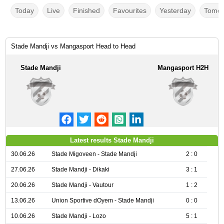
Today
Live
Finished
Favourites
Yesterday
Tomor
Stade Mandji vs Mangasport Head to Head
Stade Mandji
Mangasport H2H
Latest results Stade Mandji
30.06.26
Stade Migoveen - Stade Mandji
2 : 0
27.06.26
Stade Mandji - Dikaki
3 : 1
20.06.26
Stade Mandji - Vautour
1 : 2
13.06.26
Union Sportive dOyem - Stade Mandji
0 : 0
10.06.26
Stade Mandji - Lozo
5 : 1