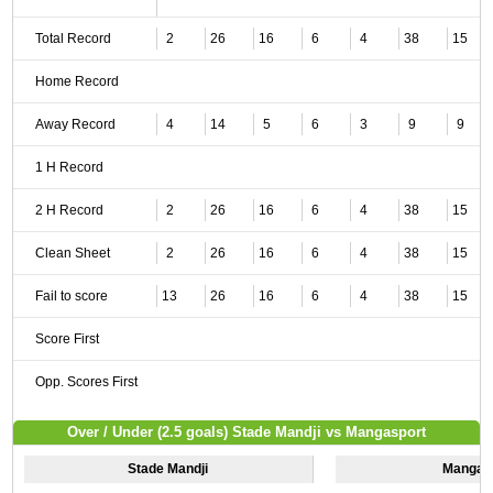
Total Record
2
26
16
6
4
38
15
Home Record
Away Record
4
14
5
6
3
9
9
1 H Record
2 H Record
2
26
16
6
4
38
15
Clean Sheet
2
26
16
6
4
38
15
Fail to score
13
26
16
6
4
38
15
Score First
Opp. Scores First
Over / Under (2.5 goals) Stade Mandji vs Mangasport
Stade Mandji
Mangas