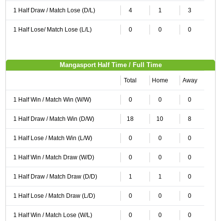
1 Half Draw / Match Lose (D/L)
4
1
3
1 Half Lose/ Match Lose (L/L)
0
0
0
Mangasport Half Time / Full Time
Total
Home
Away
1 Half Win / Match Win (W/W)
0
0
0
1 Half Draw / Match Win (D/W)
18
10
8
1 Half Lose / Match Win (L/W)
0
0
0
1 Half Win / Match Draw (W/D)
0
0
0
1 Half Draw / Match Draw (D/D)
1
1
0
1 Half Lose / Match Draw (L/D)
0
0
0
1 Half Win / Match Lose (W/L)
0
0
0