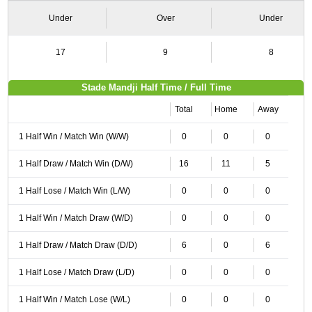
Under
Over
Under
17
9
8
Stade Mandji Half Time / Full Time
Total
Home
Away
1 Half Win / Match Win (W/W)
0
0
0
1 Half Draw / Match Win (D/W)
16
11
5
1 Half Lose / Match Win (L/W)
0
0
0
1 Half Win / Match Draw (W/D)
0
0
0
1 Half Draw / Match Draw (D/D)
6
0
6
1 Half Lose / Match Draw (L/D)
0
0
0
1 Half Win / Match Lose (W/L)
0
0
0