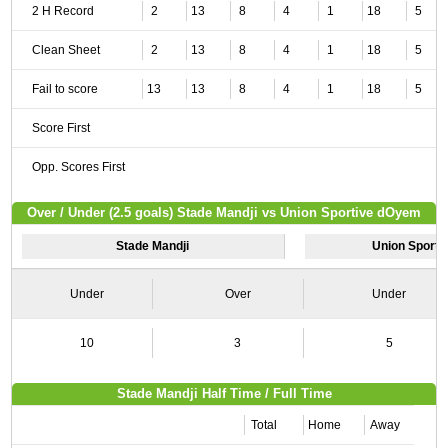
2 H Record
2
13
8
4
1
18
5
Clean Sheet
2
13
8
4
1
18
5
Fail to score
13
13
8
4
1
18
5
Score First
Opp. Scores First
Over / Under (2.5 goals) Stade Mandji vs Union Sportive dOyem
Stade Mandji
Union Sport
Under
Over
Under
10
3
5
Stade Mandji Half Time / Full Time
Total
Home
Away