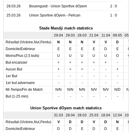
28.03.26
Bouenguidi - Union Sportive dOyem
2 : 0
25.03.26
Union Sportive dOyem - Pelican
1 : 0
Stade Mandji match statistics
29.04
29.03
28.03
21.04
11.04
09.05
05.
Résultat (Victoire,Nul,Perdu)
N
N
N
V
V
D
V
Domicile/Extérieur
E
E
E
E
D
E
D
Moins/Plus (2,5 buts)
U
U
U
U
U
O
O
But encaisser
+
+
+
+
+
-
+
Aucun But
+
+
+
-
-
+
-
1er But
-
-
-
-
-
-
-
1er but adversaire
-
-
-
-
-
-
-
Mi-Temps/Fin de Match
N/N
N/N
N/N
N/V
N/V
N/D
N/
But (1-25 min)
-
-
-
-
-
-
-
Union Sportive dOyem match statistics
31.03
28.04
28.03
25.03
18.04
12.04
10.
Résultat (Victoire,Nul,Perdu)
V
D
D
V
D
N
D
Domicile/Extérieur
D
D
E
D
D
E
E