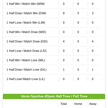
1 Half Win / Match Win (W/W)
0
0
0
1 Half Draw / Match Win (D/W)
8
5
3
1 Half Lose / Match Win (L/W)
0
0
0
1 Half Win / Match Draw (W/D)
0
0
0
1 Half Draw / Match Draw (D/D)
4
0
4
1 Half Lose / Match Draw (L/D)
0
0
0
1 Half Win / Match Lose (W/L)
0
0
0
1 Half Draw / Match Lose (D/L)
1
0
1
1 Half Lose/ Match Lose (L/L)
0
0
0
Union Sportive dOyem Half Time / Full Time
Total
Home
Away