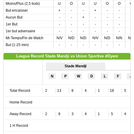
Moins/Plus (2,5 buts)
U
O
U
U
O
O
O
But encaisser
+
-
-
+
-
-
-
Aucun But
-
-
+
-
-
-
-
1er But
-
-
-
-
-
-
-
1er but adversaire
-
-
-
-
-
-
-
Mi-Temps/Fin de Match
N/V
N/D
N/D
N/V
N/D
N/N
N/
But (1-25 min)
-
-
-
-
-
-
-
League Record Stade Mandji vs Union Sportive dOyem
Stade Mandji
N
P
W
D
L
F
A
Total Record
2
13
8
4
1
18
5
Home Record
Away Record
2
8
3
4
1
5
4
1 H Record