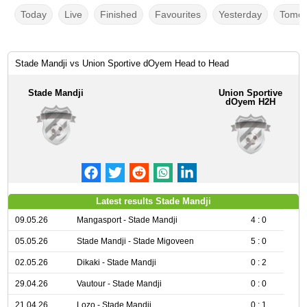
Today
Live
Finished
Favourites
Yesterday
Tomor
Stade Mandji vs Union Sportive dOyem Head to Head
Stade Mandji
Union Sportive
dOyem H2H
Latest results Stade Mandji
09.05.26
Mangasport - Stade Mandji
4 : 0
05.05.26
Stade Mandji - Stade Migoveen
5 : 0
02.05.26
Dikaki - Stade Mandji
0 : 2
29.04.26
Vautour - Stade Mandji
0 : 0
21.04.26
Lozo - Stade Mandji
0 : 1