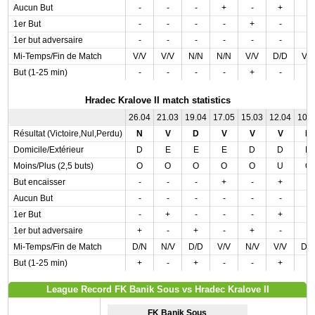
Aucun But
-
-
-
+
-
+
-
1er But
-
-
-
-
+
-
-
1er but adversaire
-
-
-
-
-
-
-
Mi-Temps/Fin de Match
V/V
V/V
N/N
N/N
V/V
D/D
V/
But (1-25 min)
-
-
-
-
+
-
-
Hradec Kralove II match statistics
26.04
21.03
19.04
17.05
15.03
12.04
10.
Résultat (Victoire,Nul,Perdu)
N
V
D
V
V
V
D
Domicile/Extérieur
D
E
E
E
D
D
D
Moins/Plus (2,5 buts)
O
O
O
O
O
U
O
But encaisser
-
-
-
+
-
+
-
Aucun But
-
-
-
-
-
-
-
1er But
-
+
-
-
-
+
-
1er but adversaire
+
-
+
-
+
-
-
Mi-Temps/Fin de Match
D/N
N/V
D/D
V/V
N/V
V/V
D/
But (1-25 min)
+
-
+
-
-
+
-
League Record FK Banik Sous vs Hradec Kralove II
FK Banik Sous