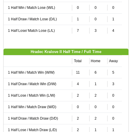
1 Half Win / Match Lose (W/L)
0
0
0
1 Half Draw / Match Lose (D/L)
1
0
1
1 Half Lose/ Match Lose (L/L)
7
3
4
Hradec Kralove II Half Time / Full Time
Total
Home
Away
1 Half Win / Match Win (W/W)
11
6
5
1 Half Draw / Match Win (D/W)
4
1
3
1 Half Lose / Match Win (L/W)
2
2
0
1 Half Win / Match Draw (W/D)
0
0
0
1 Half Draw / Match Draw (D/D)
2
2
0
1 Half Lose / Match Draw (L/D)
2
1
1