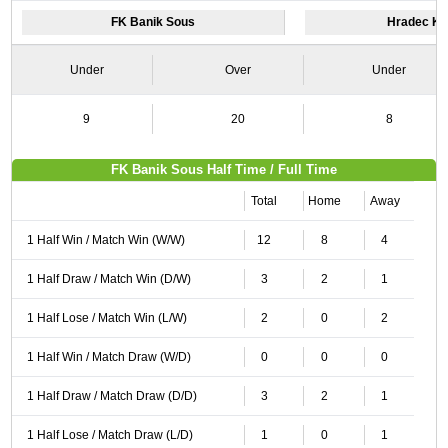
FK Banik Sous
Hradec Kra
Under
Over
Under
9
20
8
FK Banik Sous Half Time / Full Time
Total
Home
Away
1 Half Win / Match Win (W/W)
12
8
4
1 Half Draw / Match Win (D/W)
3
2
1
1 Half Lose / Match Win (L/W)
2
0
2
1 Half Win / Match Draw (W/D)
0
0
0
1 Half Draw / Match Draw (D/D)
3
2
1
1 Half Lose / Match Draw (L/D)
1
0
1