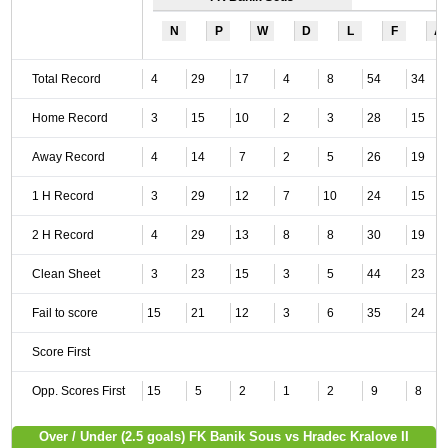
N
P
W
D
L
F
A
Total Record
4
29
17
4
8
54
34
Home Record
3
15
10
2
3
28
15
Away Record
4
14
7
2
5
26
19
1 H Record
3
29
12
7
10
24
15
2 H Record
4
29
13
8
8
30
19
Clean Sheet
3
23
15
3
5
44
23
Fail to score
15
21
12
3
6
35
24
Score First
Opp. Scores First
15
5
2
1
2
9
8
Over / Under (2.5 goals) FK Banik Sous vs Hradec Kralove II