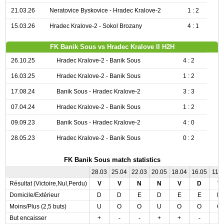
21.03.26
Neratovice Byskovice - Hradec Kralove-2
1 : 2
15.03.26
Hradec Kralove-2 - Sokol Brozany
4 : 1
FK Banik Sous vs Hradec Kralove II H2H
26.10.25
Hradec Kralove-2 - Banik Sous
4 : 2
16.03.25
Hradec Kralove-2 - Banik Sous
1 : 2
17.08.24
Banik Sous - Hradec Kralove-2
3 : 3
07.04.24
Hradec Kralove-2 - Banik Sous
1 : 2
09.09.23
Banik Sous - Hradec Kralove-2
4 : 0
28.05.23
Hradec Kralove-2 - Banik Sous
0 : 2
FK Banik Sous match statistics
28.03
25.04
22.03
20.05
18.04
16.05
11.0
Résultat (Victoire,Nul,Perdu)
V
V
N
N
V
D
V
Domicile/Extérieur
D
D
E
D
E
E
D
Moins/Plus (2,5 buts)
U
O
O
U
O
O
O
But encaisser
+
-
-
+
+
-
-