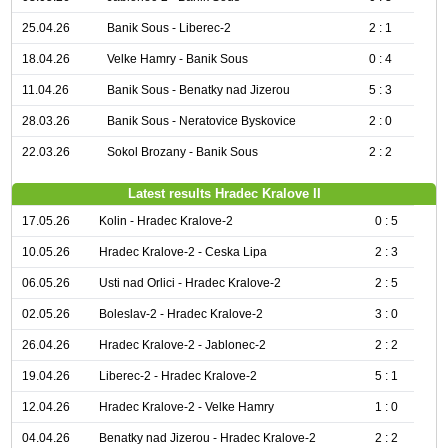
25.04.26
Banik Sous - Liberec-2
2 : 1
18.04.26
Velke Hamry - Banik Sous
0 : 4
11.04.26
Banik Sous - Benatky nad Jizerou
5 : 3
28.03.26
Banik Sous - Neratovice Byskovice
2 : 0
22.03.26
Sokol Brozany - Banik Sous
2 : 2
Latest results Hradec Kralove II
17.05.26
Kolin - Hradec Kralove-2
0 : 5
10.05.26
Hradec Kralove-2 - Ceska Lipa
2 : 3
06.05.26
Usti nad Orlici - Hradec Kralove-2
2 : 5
02.05.26
Boleslav-2 - Hradec Kralove-2
3 : 0
26.04.26
Hradec Kralove-2 - Jablonec-2
2 : 2
19.04.26
Liberec-2 - Hradec Kralove-2
5 : 1
12.04.26
Hradec Kralove-2 - Velke Hamry
1 : 0
04.04.26
Benatky nad Jizerou - Hradec Kralove-2
2 : 2