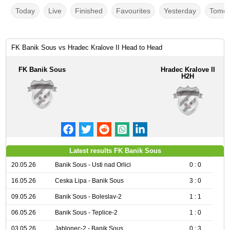
Today
Live
Finished
Favourites
Yesterday
Tomor
FK Banik Sous vs Hradec Kralove II Head to Head
FK Banik Sous
Hradec Kralove II
H2H
Latest results FK Banik Sous
20.05.26
Banik Sous - Usti nad Orlici
0 : 0
16.05.26
Ceska Lipa - Banik Sous
3 : 0
09.05.26
Banik Sous - Boleslav-2
1 : 1
06.05.26
Banik Sous - Teplice-2
1 : 0
03.05.26
Jablonec-2 - Banik Sous
0 : 3