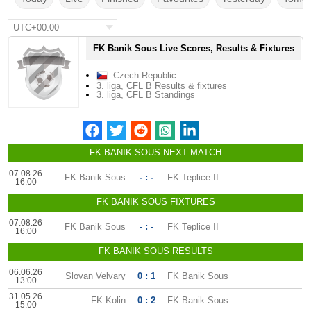
UTC+00:00
FK Banik Sous Live Scores, Results & Fixtures
Czech Republic
3. liga, CFL B Results & fixtures
3. liga, CFL B Standings
FK BANIK SOUS NEXT MATCH
07.08.26
FK Banik Sous
- : -
FK Teplice II
16:00
FK BANIK SOUS FIXTURES
07.08.26
FK Banik Sous
- : -
FK Teplice II
16:00
FK BANIK SOUS RESULTS
06.06.26
Slovan Velvary
0 : 1
FK Banik Sous
13:00
31.05.26
FK Kolin
0 : 2
FK Banik Sous
15:00