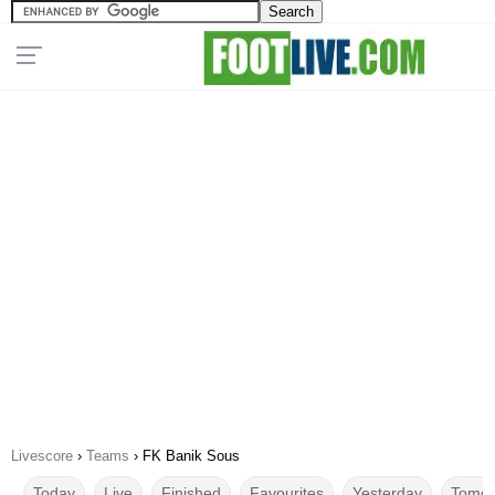
Livescore
›
Teams
›
FK Banik Sous
Today
Live
Finished
Favourites
Yesterday
Tomor