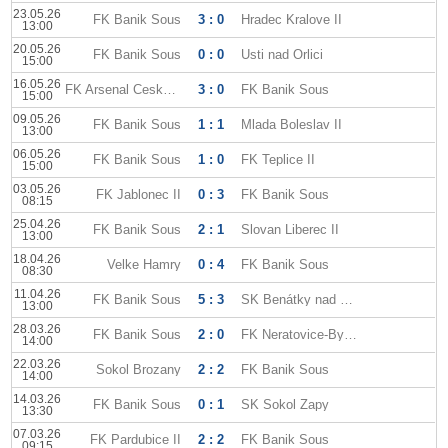
23.05.26
FK Banik Sous
3 : 0
Hradec Kralove II
13:00
20.05.26
FK Banik Sous
0 : 0
Usti nad Orlici
15:00
16.05.26
FK Arsenal Ceska Lipa
3 : 0
FK Banik Sous
15:00
09.05.26
FK Banik Sous
1 : 1
Mlada Boleslav II
13:00
06.05.26
FK Banik Sous
1 : 0
FK Teplice II
15:00
03.05.26
FK Jablonec II
0 : 3
FK Banik Sous
08:15
25.04.26
FK Banik Sous
2 : 1
Slovan Liberec II
13:00
18.04.26
Velke Hamry
0 : 4
FK Banik Sous
08:30
11.04.26
FK Banik Sous
5 : 3
SK Benátky nad Jizerou
13:00
28.03.26
FK Banik Sous
2 : 0
FK Neratovice-Byskovice
14:00
22.03.26
Sokol Brozany
2 : 2
FK Banik Sous
14:00
14.03.26
FK Banik Sous
0 : 1
SK Sokol Zapy
13:30
07.03.26
FK Pardubice II
2 : 2
FK Banik Sous
09:15