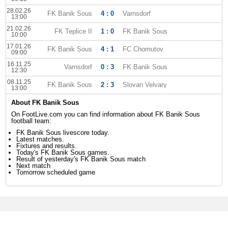
28.02.26
FK Banik Sous
4 : 0
Varnsdorf
13:00
21.02.26
FK Teplice II
1 : 0
FK Banik Sous
10:00
17.01.26
FK Banik Sous
4 : 1
FC Chomutov
09:00
16.11.25
Varnsdorf
0 : 3
FK Banik Sous
12:30
08.11.25
FK Banik Sous
2 : 3
Slovan Velvary
13:00
About FK Banik Sous
On FootLive.com you can find information about FK Banik Sous
football team:
FK Banik Sous livescore today.
Latest matches.
Fixtures and results.
Today's FK Banik Sous games.
Result of yesterday's FK Banik Sous match
Next match
Tomorrow scheduled game