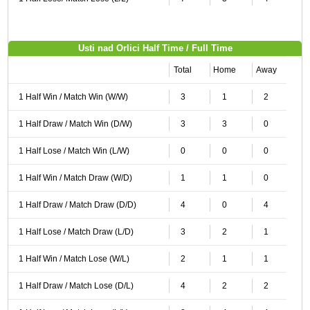
Usti nad Orlici Half Time / Full Time
Total
Home
Away
1 Half Win / Match Win (W/W)
3
1
2
1 Half Draw / Match Win (D/W)
3
3
0
1 Half Lose / Match Win (L/W)
0
0
0
1 Half Win / Match Draw (W/D)
1
1
0
1 Half Draw / Match Draw (D/D)
4
0
4
1 Half Lose / Match Draw (L/D)
3
2
1
1 Half Win / Match Lose (W/L)
2
1
1
1 Half Draw / Match Lose (D/L)
4
2
2