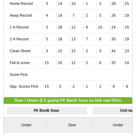
Home Record
3
14
10
1
3
28
15
Away Record
4
14
7
2
5
26
19
1 H Record
3
28
12
6
10
24
15
2 H Record
5
28
13
7
8
30
19
Clean Sheet
3
22
15
2
5
44
23
Fail to score
15
20
12
2
6
35
24
Score First
Opp. Scores First
15
5
2
1
2
9
8
Over / Under (2.5 goals) FK Banik Sous vs Usti nad Orlici
FK Banik Sous
Usti nad 
Under
Over
Under