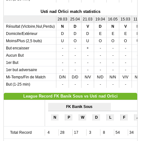
Usti nad Orlici match statistics
28.03
25.04
21.03
19.04
16.05
15.03
11.0
Résultat (Victoire,Nul,Perdu)
N
D
V
D
N
V
D
Domicile/Extérieur
D
D
D
E
E
E
D
Moins/Plus (2,5 buts)
U
O
U
O
O
O
U
But encaisser
-
-
+
-
-
-
-
Aucun But
-
-
-
-
-
-
+
1er But
-
-
-
-
-
-
-
1er but adversaire
-
-
-
-
-
-
-
Mi-Temps/Fin de Match
D/N
D/D
N/V
N/D
N/N
V/V
N/
But (1-25 min)
-
-
-
-
-
-
-
League Record FK Banik Sous vs Usti nad Orlici
FK Banik Sous
N
P
W
D
L
F
A
Total Record
4
28
17
3
8
54
34