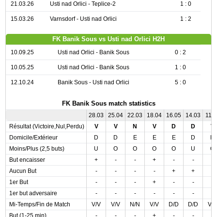
21.03.26
Usti nad Orlici - Teplice-2
1 : 0
15.03.26
Varnsdorf - Usti nad Orlici
1 : 2
FK Banik Sous vs Usti nad Orlici H2H
10.09.25
Usti nad Orlici - Banik Sous
0 : 2
10.05.25
Usti nad Orlici - Banik Sous
1 : 0
12.10.24
Banik Sous - Usti nad Orlici
5 : 0
FK Banik Sous match statistics
28.03
25.04
22.03
18.04
16.05
14.03
11.0
Résultat (Victoire,Nul,Perdu)
V
V
N
V
D
D
V
Domicile/Extérieur
D
D
E
E
E
D
D
Moins/Plus (2,5 buts)
U
O
O
O
O
U
O
But encaisser
+
-
-
+
-
-
-
Aucun But
-
-
-
-
+
+
-
1er But
-
-
-
+
-
-
-
1er but adversaire
-
-
-
-
-
-
-
Mi-Temps/Fin de Match
V/V
V/V
N/N
V/V
D/D
D/D
V/
But (1-25 min)
-
-
-
+
-
-
-