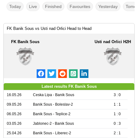
Today
Live
Finished
Favourites
Yesterday
Tomor
FK Banik Sous vs Usti nad Orlici Head to Head
FK Banik Sous
Usti nad Orlici H2H
Latest results FK Banik Sous
16.05.26
Ceska Lipa - Banik Sous
3 : 0
09.05.26
Banik Sous - Boleslav-2
1 : 1
06.05.26
Banik Sous - Teplice-2
1 : 0
03.05.26
Jablonec-2 - Banik Sous
0 : 3
25.04.26
Banik Sous - Liberec-2
2 : 1