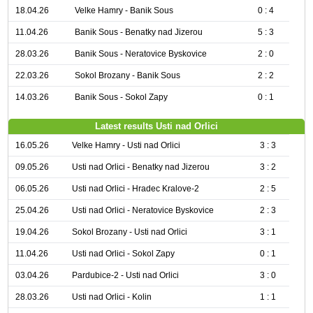
18.04.26
Velke Hamry - Banik Sous
0 : 4
11.04.26
Banik Sous - Benatky nad Jizerou
5 : 3
28.03.26
Banik Sous - Neratovice Byskovice
2 : 0
22.03.26
Sokol Brozany - Banik Sous
2 : 2
14.03.26
Banik Sous - Sokol Zapy
0 : 1
Latest results Usti nad Orlici
16.05.26
Velke Hamry - Usti nad Orlici
3 : 3
09.05.26
Usti nad Orlici - Benatky nad Jizerou
3 : 2
06.05.26
Usti nad Orlici - Hradec Kralove-2
2 : 5
25.04.26
Usti nad Orlici - Neratovice Byskovice
2 : 3
19.04.26
Sokol Brozany - Usti nad Orlici
3 : 1
11.04.26
Usti nad Orlici - Sokol Zapy
0 : 1
03.04.26
Pardubice-2 - Usti nad Orlici
3 : 0
28.03.26
Usti nad Orlici - Kolin
1 : 1