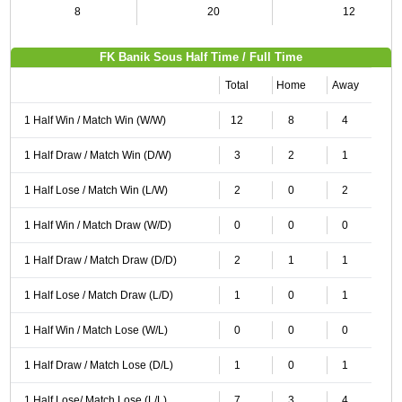
8
20
12
FK Banik Sous Half Time / Full Time
Total
Home
Away
1 Half Win / Match Win (W/W)
12
8
4
1 Half Draw / Match Win (D/W)
3
2
1
1 Half Lose / Match Win (L/W)
2
0
2
1 Half Win / Match Draw (W/D)
0
0
0
1 Half Draw / Match Draw (D/D)
2
1
1
1 Half Lose / Match Draw (L/D)
1
0
1
1 Half Win / Match Lose (W/L)
0
0
0
1 Half Draw / Match Lose (D/L)
1
0
1
1 Half Lose/ Match Lose (L/L)
7
3
4