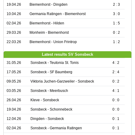
19.04.26
Biemenhorst - Dingden
2 : 3
10.04.26
Germania Ratingen - Biemenhorst
3 : 0
02.04.26
Biemenhorst - Hilden
1 : 5
29.03.26
Monheim - Biemenhorst
0 : 2
22.03.26
Biemenhorst - Union Frintrop
1 : 2
Latest results SV Sonsbeck
31.05.26
Sonsbeck - Teutonia St. Tonis
4 : 2
17.05.26
Sonsbeck - SF Baumberg
2 : 4
09.05.26
Viktoria Juchen-Garzweiler - Sonsbeck
0 : 2
03.05.26
Sonsbeck - Meerbusch
4 : 1
26.04.26
Kleve - Sonsbeck
0 : 0
19.04.26
Sonsbeck - Schonnebeck
0 : 0
12.04.26
Dingden - Sonsbeck
0 : 1
02.04.26
Sonsbeck - Germania Ratingen
0 : 1