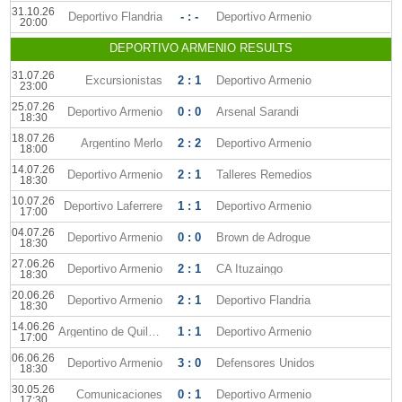
31.10.26
Deportivo Flandria
- : -
Deportivo Armenio
20:00
DEPORTIVO ARMENIO RESULTS
31.07.26
Excursionistas
2 : 1
Deportivo Armenio
23:00
25.07.26
Deportivo Armenio
0 : 0
Arsenal Sarandi
18:30
18.07.26
Argentino Merlo
2 : 2
Deportivo Armenio
18:00
14.07.26
Deportivo Armenio
2 : 1
Talleres Remedios
18:30
10.07.26
Deportivo Laferrere
1 : 1
Deportivo Armenio
17:00
04.07.26
Deportivo Armenio
0 : 0
Brown de Adrogue
18:30
27.06.26
Deportivo Armenio
2 : 1
CA Ituzaingo
18:30
20.06.26
Deportivo Armenio
2 : 1
Deportivo Flandria
18:30
14.06.26
Argentino de Quilmes
1 : 1
Deportivo Armenio
17:00
06.06.26
Deportivo Armenio
3 : 0
Defensores Unidos
18:30
30.05.26
Comunicaciones
0 : 1
Deportivo Armenio
17:30