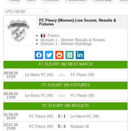
UTC+00:00
FC Fleury (Women) Live Scores, Results &
Fixtures
France
Division 1 - Women Results & fixtures
Division 1 - Women Standings
FC FLEURY (W) NEXT MATCH
08.08.26
Le Mans FC (W)
- : -
FC Fleury (W)
13:00
FC FLEURY (W) FIXTURES
08.08.26
Le Mans FC (W)
- : -
FC Fleury (W)
13:00
FC FLEURY (W) RESULTS
01.08.26
FC Fleury (W)
2 : 1
Le Havre AC (W)
16:00
25.07.26
FC Fleury (W)
5 : 3
Roubaix W
15:00