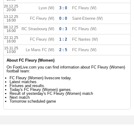
20.12.25
Lyon (W)
3 : 0
FC Fleury (W)
20:00
13.12.25
FC Fleury (W)
0 : 0
Saint-Etienne (W)
16:00
06.12.25
RC Strasbourg (W)
0 : 3
FC Fleury (W)
16:00
22.11.25
FC Fleury (W)
1 : 2
FC Nantes (W)
16:00
15.11.25
Le Mans FC (W)
2 : 5
FC Fleury (W)
13:00
About FC Fleury (Women)
On FootLive.com you can find information about FC Fleury (Women)
football team:
FC Fleury (Women) livescore today.
Latest matches.
Fixtures and results.
Today's FC Fleury (Women) games.
Result of yesterday's FC Fleury (Women) match
Next match
Tomorrow scheduled game