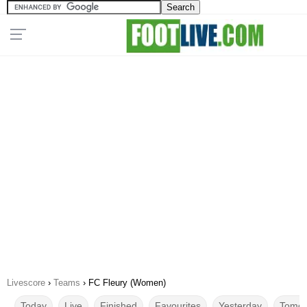
Livescore
›
Teams
›
FC Fleury (Women)
Today
Live
Finished
Favourites
Yesterday
Tomor