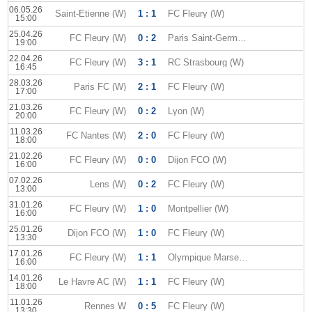
06.05.26
Saint-Etienne (W)
1 : 1
FC Fleury (W)
15:00
25.04.26
FC Fleury (W)
0 : 2
Paris Saint-Germain (W)
19:00
22.04.26
FC Fleury (W)
3 : 1
RC Strasbourg (W)
16:45
28.03.26
Paris FC (W)
2 : 1
FC Fleury (W)
17:00
21.03.26
FC Fleury (W)
0 : 2
Lyon (W)
20:00
11.03.26
FC Nantes (W)
2 : 0
FC Fleury (W)
18:00
21.02.26
FC Fleury (W)
0 : 0
Dijon FCO (W)
16:00
07.02.26
Lens (W)
0 : 2
FC Fleury (W)
13:00
31.01.26
FC Fleury (W)
1 : 0
Montpellier (W)
16:00
25.01.26
Dijon FCO (W)
1 : 0
FC Fleury (W)
13:30
17.01.26
FC Fleury (W)
1 : 1
Olympique Marseille (W)
16:00
14.01.26
Le Havre AC (W)
1 : 1
FC Fleury (W)
18:00
11.01.26
Rennes W
0 : 5
FC Fleury (W)
13:30