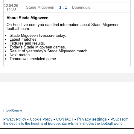
12.04.26
Stade Migoveen
1 : 1
Bouenguidi
14:00
About Stade Migoveen
On FootLive.com you can find information about Stade Migoveen
football team:
Stade Migoveen livescore today.
Latest matches.
Fixtures and results.
Today's Stade Migoveen games.
Result of yesterday's Stade Migoveen match
Next match
Tomorrow scheduled game
LiveScore
-
-
-
Privacy settings
-
Privacy Policy
Cookie Policy
CONTACT
PSG: From
the depths to the heights of Europe, Zaïre-Emery shocks the football world