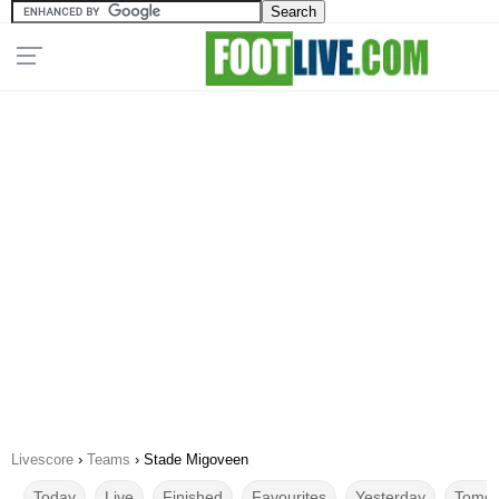
Livescore
›
Teams
›
Stade Migoveen
Today
Live
Finished
Favourites
Yesterday
Tomor