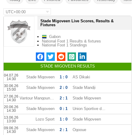
UTC+00:00
Stade Migoveen Live Scores, Results &
Fixtures
Gabon
National Foot 1 Results & fixtures
National Foot 1 Standings
STADE MIGOVEEN RESULTS
04.07.26
Stade Migoveen
1 : 0
AS Dikaki
14:30
30.06.26
Stade Migoveen
2 : 0
Stade Mandji
15:00
27.06.26
Vantour Mangoungou
2 : 1
Stade Migoveen
14:30
20.06.26
Stade Migoveen
0 : 1
Union Sportive dOyem
14:30
13.06.26
Lozo Sport
1 : 0
Stade Migoveen
13:00
09.06.26
Stade Migoveen
2 : 1
Ogooue
14:30