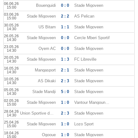
06.06.26
Bouenguidi
0 : 0
Stade Migoveen
15:00
03.06.26
Stade Migoveen
2 : 2
AS Pelican
15:00
30.05.26
US Bitam
1 : 1
Stade Migoveen
14:30
26.05.26
Stade Migoveen
0 : 0
Cercle Mberi Sportif
14:30
23.05.26
Oyem AC
0 : 0
Stade Migoveen
14:30
20.05.26
Stade Migoveen
1 : 3
FC Libreville
14:30
16.05.26
Mangasport
2 : 1
Stade Migoveen
14:30
10.05.26
AS Dikaki
2 : 3
Stade Migoveen
14:30
05.05.26
Stade Mandji
5 : 0
Stade Migoveen
14:30
02.05.26
Stade Migoveen
1 : 0
Vantour Mangoungou
15:00
28.04.26
Union Sportive dOyem
2 : 3
Stade Migoveen
14:30
25.04.26
Stade Migoveen
1 : 0
Lozo Sport
15:00
18.04.26
Ogooue
1 : 0
Stade Migoveen
15:00