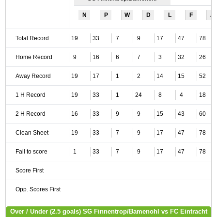
N
P
W
D
L
F
A
Total Record
19
33
7
9
17
47
78
Home Record
9
16
6
7
3
32
26
Away Record
19
17
1
2
14
15
52
1 H Record
19
33
1
24
8
4
18
2 H Record
16
33
9
9
15
43
60
Clean Sheet
19
33
7
9
17
47
78
Fail to score
1
33
7
9
17
47
78
Score First
Opp. Scores First
Over / Under (2.5 goals) SG Finnentrop/Bamenohl vs FC Eintracht