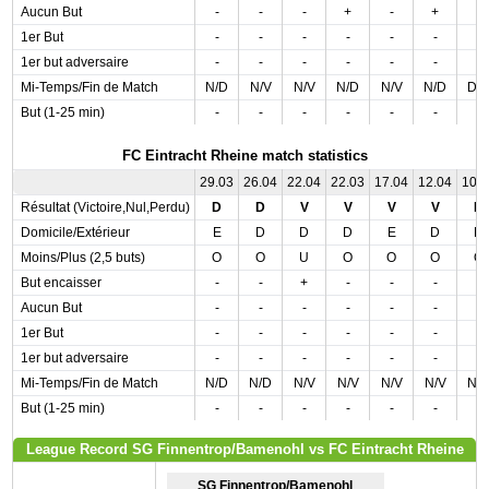
Aucun But
-
-
-
+
-
+
-
1er But
-
-
-
-
-
-
-
1er but adversaire
-
-
-
-
-
-
-
Mi-Temps/Fin de Match
N/D
N/V
N/V
N/D
N/V
N/D
D/
But (1-25 min)
-
-
-
-
-
-
-
FC Eintracht Rheine match statistics
29.03
26.04
22.04
22.03
17.04
12.04
10.
Résultat (Victoire,Nul,Perdu)
D
D
V
V
V
V
D
Domicile/Extérieur
E
D
D
D
E
D
D
Moins/Plus (2,5 buts)
O
O
U
O
O
O
O
But encaisser
-
-
+
-
-
-
-
Aucun But
-
-
-
-
-
-
-
1er But
-
-
-
-
-
-
-
1er but adversaire
-
-
-
-
-
-
-
Mi-Temps/Fin de Match
N/D
N/D
N/V
N/V
N/V
N/V
N/
But (1-25 min)
-
-
-
-
-
-
-
League Record SG Finnentrop/Bamenohl vs FC Eintracht Rheine
SG Finnentrop/Bamenohl