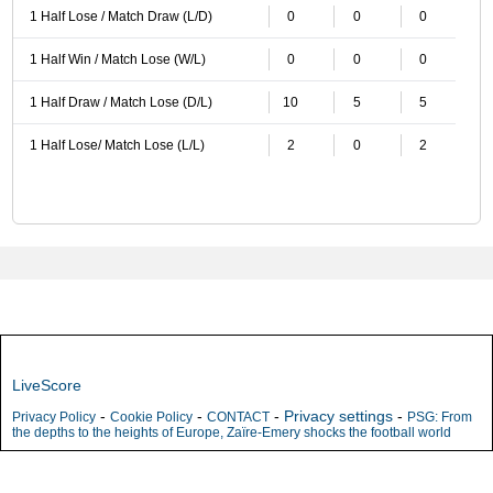
1 Half Lose / Match Draw (L/D)
0
0
0
1 Half Win / Match Lose (W/L)
0
0
0
1 Half Draw / Match Lose (D/L)
10
5
5
1 Half Lose/ Match Lose (L/L)
2
0
2
LiveScore
-
-
-
Privacy settings
-
Privacy Policy
Cookie Policy
CONTACT
PSG: From
the depths to the heights of Europe, Zaïre-Emery shocks the football world