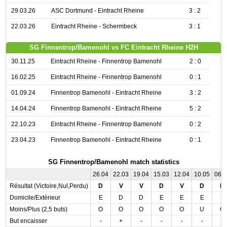
29.03.26
ASC Dortmund - Eintracht Rheine
3 : 2
22.03.26
Eintracht Rheine - Schermbeck
3 : 1
SG Finnentrop/Bamenohl vs FC Eintracht Rheine H2H
30.11.25
Eintracht Rheine - Finnentrop Bamenohl
2 : 0
16.02.25
Eintracht Rheine - Finnentrop Bamenohl
0 : 1
01.09.24
Finnentrop Bamenohl - Eintracht Rheine
3 : 2
14.04.24
Finnentrop Bamenohl - Eintracht Rheine
5 : 2
22.10.23
Eintracht Rheine - Finnentrop Bamenohl
0 : 2
23.04.23
Finnentrop Bamenohl - Eintracht Rheine
0 : 1
SG Finnentrop/Bamenohl match statistics
26.04
22.03
19.04
15.03
12.04
10.05
06.
Résultat (Victoire,Nul,Perdu)
D
V
V
D
V
D
D
Domicile/Extérieur
E
D
D
E
E
E
E
Moins/Plus (2,5 buts)
O
O
O
O
O
U
O
But encaisser
-
+
-
-
-
-
-