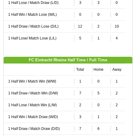
1 Half Lose / Match Draw (L/D)
3
3
0
1 Half Win / Match Lose (W/L)
0
0
0
1 Half Draw / Match Lose (D/L)
12
2
10
1 Half Lose/ Match Lose (L/L)
5
1
4
FC Eintracht Rheine Half Time / Full Time
Total
Home
Away
1 Half Win / Match Win (W/W)
1
0
1
1 Half Draw / Match Win (D/W)
7
5
2
1 Half Lose / Match Win (L/W)
2
0
2
1 Half Win / Match Draw (W/D)
3
1
2
1 Half Draw / Match Draw (D/D)
7
6
1