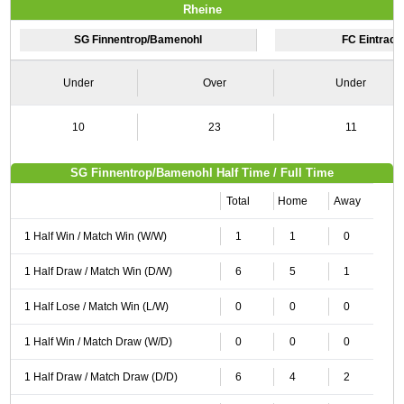
Rheine
SG Finnentrop/Bamenohl
FC Eintrach
Under
Over
Under
10
23
11
SG Finnentrop/Bamenohl Half Time / Full Time
Total
Home
Away
1 Half Win / Match Win (W/W)
1
1
0
1 Half Draw / Match Win (D/W)
6
5
1
1 Half Lose / Match Win (L/W)
0
0
0
1 Half Win / Match Draw (W/D)
0
0
0
1 Half Draw / Match Draw (D/D)
6
4
2