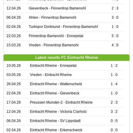
12.04.26
Gievenbeck - Finnentrop Bamenohl
2 : 3
06.04.26
Ahlen - Finnentrop Bamenohl
3 : 0
02.04.26
Turkspor Dortmund - Finnentrop Bamenohl
1 : 0
22.03.26
Finnentrop Bamenohl - Ennepetal
5 : 0
15.03.26
Vreden - Finnentrop Bamenohl
4 : 0
Latest results FC Eintracht Rheine
10.05.26
Eintracht Rheine - Ennepetal
1 : 2
03.05.26
Vreden - Eintracht Rheine
1 : 0
26.04.26
Eintracht Rheine - Wattenscheid
1 : 4
22.04.26
Eintracht Rheine - Gievenbeck
1 : 0
17.04.26
Preussen Munster-2 - Eintracht Rheine
2 : 3
12.04.26
Eintracht Rheine - Victoria Clarholz
3 : 2
06.04.26
Eintracht Rheine - SV Lippstadt
0 : 0
02.04.26
Eintracht Rheine - Erkenschwick
0 : 0