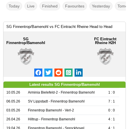
Today
Live
Finished
Favourites
Yesterday
Tomor
SG Finnentrop/Bamenohl vs FC Eintracht Rheine Head to Head
SG
FC Eintracht
Finnentrop/Bamenohl
Rheine H2H
Latest results SG Finnentrop/Bamenohl
10.05.26
Arminia Bielefeld-2 - Finnentrop Bamenohl
1 : 0
06.05.26
SV Lippstadt - Finnentrop Bamenohl
7 : 1
03.05.26
Finnentrop Bamenohl - Verl-2
0 : 0
26.04.26
Hiltrup - Finnentrop Bamenohl
4 : 1
19.04.26
Finnentrop Bamenohl - Sprockhovel
4 : 1