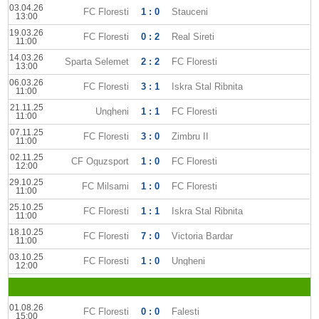
03.04.26
FC Floresti
1 : 0
Stauceni
13:00
19.03.26
FC Floresti
0 : 2
Real Sireti
11:00
14.03.26
Sparta Selemet
2 : 2
FC Floresti
13:00
06.03.26
FC Floresti
3 : 1
Iskra Stal Ribnita
11:00
21.11.25
Ungheni
1 : 1
FC Floresti
11:00
07.11.25
FC Floresti
3 : 0
Zimbru II
11:00
02.11.25
CF Oguzsport
1 : 0
FC Floresti
12:00
29.10.25
FC Milsami
1 : 0
FC Floresti
11:00
25.10.25
FC Floresti
1 : 1
Iskra Stal Ribnita
11:00
18.10.25
FC Floresti
7 : 0
Victoria Bardar
11:00
03.10.25
FC Floresti
1 : 0
Ungheni
12:00
01.08.26
FC Floresti
0 : 0
Falesti
15:00