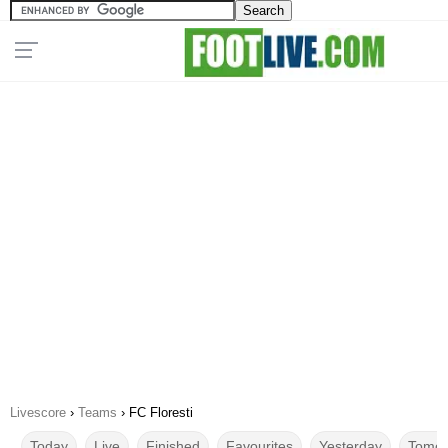
Livescore
›
Teams
›
FC Floresti
Today
Live
Finished
Favourites
Yesterday
Tomor