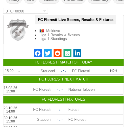
UTC+00:00
FC Floresti Live Scores, Results & Fixtures
Moldova
Liga 1 Results & fixtures
Liga 1 Standings
FC FLORESTI MATCH OF TODAY
15:00
-
Stauceni
- : -
FC Floresti
H2H
FC FLORESTI NEXT MATCH
15.08.26
FC Floresti
- : -
National Ialoveni
15:00
FC FLORESTI FIXTURES
23.10.26
FC Floresti
- : -
Falesti
14:00
30.10.26
Stauceni
- : -
FC Floresti
15:00