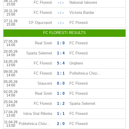
06.11.26
FC Floresti
- : -
National Ialoveni
15:00
20.11.26
FC Floresti
- : -
Victoria Bardar
15:00
27.11.26
CF Oguzsport
- : -
FC Floresti
15:00
FC FLORESTI RESULTS
27.05.26
Real Sireti
1 : 0
FC Floresti
14:00
20.05.26
Sparta Selemet
1 : 4
FC Floresti
14:00
16.05.26
FC Floresti
5 : 4
Ungheni
13:00
09.05.26
FC Floresti
1 : 1
Politehnica Chisinau
14:00
05.05.26
Stauceni
0 : 0
FC Floresti
14:00
02.05.26
Real Sireti
1 : 0
FC Floresti
14:00
25.04.26
FC Floresti
1 : 2
Sparta Selemet
14:00
17.04.26
Iskra Stal Ribnita
1 : 1
FC Floresti
13:00
11.04.26
Politehnica Chisinau
2 : 0
FC Floresti
13:00