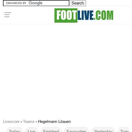
Livescore
›
Teams
›
Hegelmann Litauen
Today
Live
Finished
Favourites
Yesterday
Tomor