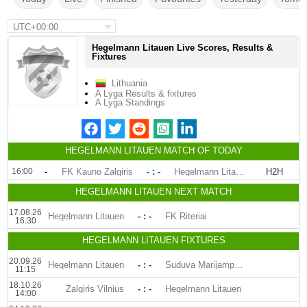
UTC+00:00
Hegelmann Litauen Live Scores, Results &
Fixtures
Lithuania
A Lyga Results & fixtures
A Lyga Standings
HEGELMANN LITAUEN MATCH OF TODAY
16:00
-
FK Kauno Zalgiris
- : -
Hegelmann Litauen
H2H
HEGELMANN LITAUEN NEXT MATCH
17.08.26
Hegelmann Litauen
- : -
FK Riteriai
16:30
HEGELMANN LITAUEN FIXTURES
20.09.26
Hegelmann Litauen
- : -
Suduva Marijampole
11:15
18.10.26
Zalgiris Vilnius
- : -
Hegelmann Litauen
14:00