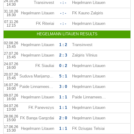
24.10.26
Transinvest
- : -
Hegelmann Litauen
14:30
31.10.26
Hegelmann Litauen
- : -
FK Kauno Zalgiris
16:30
07.11.26
FK Riteriai
- : -
Hegelmann Litauen
12:15
HEGELMANN LITAUEN RESULTS
02.08.26
Hegelmann Litauen
1 : 2
Transinvest
15:45
27.07.26
Hegelmann Litauen
2 : 3
Zalgiris Vilnius
15:45
24.07.26
FK Siauliai
0 : 2
Hegelmann Litauen
16:00
20.07.26
Suduva Marijampole
5 : 1
Hegelmann Litauen
15:45
16.07.26
Paide Linnameeskond
3 : 0
Hegelmann Litauen
16:00
09.07.26
Hegelmann Litauen
1 : 1
Paide Linnameeskond
16:00
04.07.26
FK Panevezys
1 : 1
Hegelmann Litauen
13:00
28.06.26
FK Banga Gargzdai
2 : 0
Hegelmann Litauen
15:00
17.06.26
Hegelmann Litauen
1 : 1
FK Dziugas Telsiai
15:30