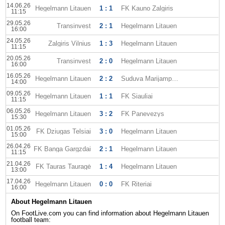
14.06.26
Hegelmann Litauen
1 : 1
FK Kauno Zalgiris
11:15
29.05.26
Transinvest
2 : 1
Hegelmann Litauen
16:00
24.05.26
Zalgiris Vilnius
1 : 3
Hegelmann Litauen
11:15
20.05.26
Transinvest
2 : 0
Hegelmann Litauen
16:00
16.05.26
Hegelmann Litauen
2 : 2
Suduva Marijampole
14:00
09.05.26
Hegelmann Litauen
1 : 1
FK Siauliai
11:15
06.05.26
Hegelmann Litauen
3 : 2
FK Panevezys
15:30
01.05.26
FK Dziugas Telsiai
3 : 0
Hegelmann Litauen
15:00
26.04.26
FK Banga Gargzdai
2 : 1
Hegelmann Litauen
11:15
21.04.26
FK Tauras Tauragė
1 : 4
Hegelmann Litauen
13:00
17.04.26
Hegelmann Litauen
0 : 0
FK Riteriai
16:00
About Hegelmann Litauen
On FootLive.com you can find information about Hegelmann Litauen
football team: