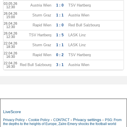
03.05.26
Austria Wien
1 : 0
TSV Hartberg
12:30
26.04.26
Sturm Graz
1 : 1
Austria Wien
15:00
26.04.26
Rapid Wien
1 : 0
Red Bull Salzbourg
12:30
26.04.26
TSV Hartberg
1 : 5
LASK Linz
12:30
22.04.26
Sturm Graz
1 : 1
LASK Linz
18:30
22.04.26
Rapid Wien
0 : 2
TSV Hartberg
16:30
22.04.26
Red Bull Salzbourg
3 : 1
Austria Wien
16:30
LiveScore
-
-
-
Privacy settings
-
Privacy Policy
Cookie Policy
CONTACT
PSG: From
the depths to the heights of Europe, Zaïre-Emery shocks the football world