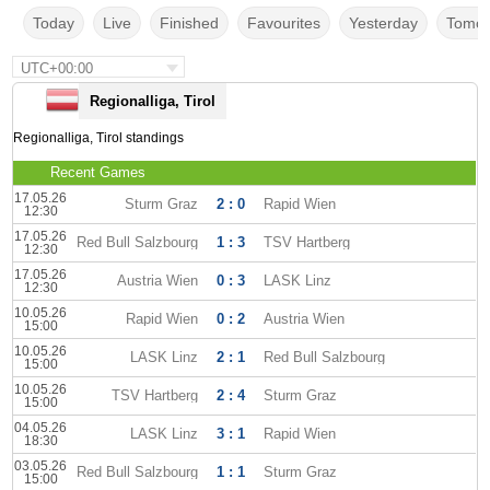
Today
Live
Finished
Favourites
Yesterday
Tomor
UTC+00:00
Regionalliga, Tirol
Regionalliga, Tirol standings
Recent Games
17.05.26
Sturm Graz
2 : 0
Rapid Wien
12:30
17.05.26
Red Bull Salzbourg
1 : 3
TSV Hartberg
12:30
17.05.26
Austria Wien
0 : 3
LASK Linz
12:30
10.05.26
Rapid Wien
0 : 2
Austria Wien
15:00
10.05.26
LASK Linz
2 : 1
Red Bull Salzbourg
15:00
10.05.26
TSV Hartberg
2 : 4
Sturm Graz
15:00
04.05.26
LASK Linz
3 : 1
Rapid Wien
18:30
03.05.26
Red Bull Salzbourg
1 : 1
Sturm Graz
15:00